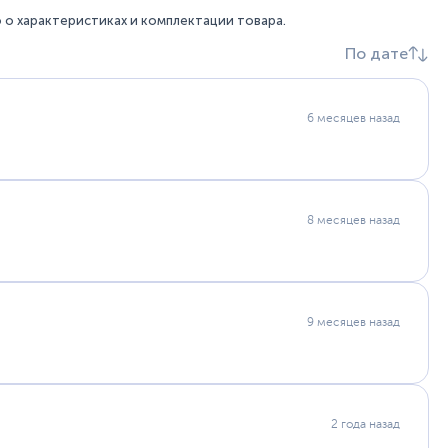
Bip U для плавания, и он будет отслеживать ваши
ой.
о характеристиках и комплектации товара.
По дате
ниторинг сердечного ритма. Благодаря
атчику BioTrackerTM 2 PPG Amazfit Bip U обеспечивает
6 месяцев назад
бокий сон, легкий сон, REM, время бодрствования и
 получить оценку качества сна и понимание.
8 месяцев назад
нять тренировку дыхания, чтобы сбалансировать
да вам нужно отдохнуть и расслабиться.
9 месяцев назад
я использует алгоритмы для преобразования сложной
олжительности активности и другие данные о состоянии
нные пользователям без ограничений по времени, месту
тему оценки здоровья для каждого пользователя на
редлагая каждому уникальный опыт.
2 года назад