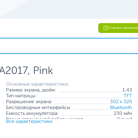
Скачать прилож
A2017, Pink
Основные характеристики:
Размер экрана, дюйм:
1.43
Тип матрицы:
TFT
Разрешение экрана:
302 x 320
Беспроводные интерфейсы:
Bluetooth
Емкость аккумулятора:
230 мАч
Время автономной работы смарт-
9 дней
Все характеристики
часов:
Совместимость на
Android 5.0 или iOS 10.0 и
момент начала
более поздних версий