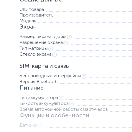
UID товара
Производитель
Модель
Экран
Размер экрана, дюйм
60+ спортивных режимов
Разрешение экрана
Bip U помогает вам записывать данные о ваших упражне
Тип матрицы
высоком уровне. Вы можете проверить пройденное расс
Стекло экрана
количество сожженных калорий и другие ключевые факт
сжигания жира или в зоне сердечно-легочного усиления,
SIM-карта и связь
мгновенные предупреждения, когда ваше сердце ставк
Беспроводные интерфейсы
Версия Bluetooth
Питание
Тип аккумулятора
Емкость аккумулятора
Время автономной работы смарт-часов
Функции и особенности
Датчики