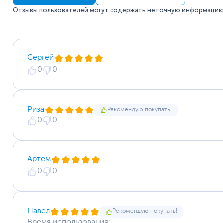
Водонепроницаемость до 50 метров, вы можете носить 
движения и записывать ваши достижения даже под вод
Отзывы пользователей могут содержать неточную информацию 
24/7 мониторинг сердечного ритма
Bip U может поддерживать непрерывный 24-часовой мо
запатентованному Huami биологическому оптическому д
Сергей
точные измерения пульса.
0
0
Мониторинг качества сна
Точно отслеживайте стадии своего сна, в том числе глу
дневной сон, и интерпретируйте характеристики, чтобы
Риза
Рекомендую покупать!
Мониторинг уровня стресса
0
0
Часы поддерживают мониторинг стресса и могут выпол
уровень стресса, чтобы вы могли мгновенно узнать, ког
Система оценки здоровья PAI
Артем
PAI - это система оценки состояния здоровья, котора
0
0
информации, такой как данные о частоте пульса, прод
здоровья, в числовые значения, и представляет эти да
или форма упражнения. Он создает индивидуальную сис
основе его уникальных данных о состоянии здоровья, п
Павел
Рекомендую покупать!
50 циферблатов
Время использования: