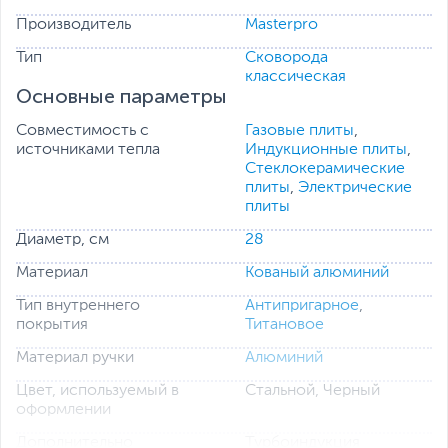
практически сразу.
Производитель
Masterpro
Тип
Cковорода
классическая
Основные параметры
Совместимость с
Газовые плиты
,
источниками тепла
Индукционные плиты
,
Стеклокерамические
плиты
,
Электрические
плиты
Диаметр, см
28
Материал
Кованый алюминий
Тип внутреннего
Антипригарное
,
покрытия
Титановое
Материал ручки
Алюминий
Цвет, используемый в
Стальной, Черный
оформлении
Дополнительно
Турбоиндукция