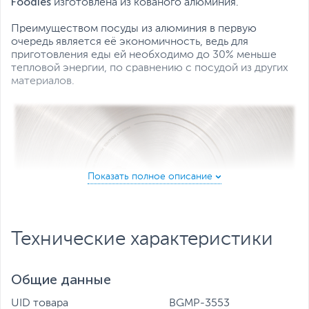
Foodies
изготовлена из кованого алюминия.
Преимуществом посуды из алюминия в первую
очередь является её экономичность, ведь для
приготовления еды ей необходимо до 30% меньше
тепловой энергии, по сравнению с посудой из других
материалов.
Технические характеристики
Общие данные
В нем можно делать практически все, чтоб ваша семья
чувствовала вашу заботу о них. Сковорода быстро
UID товара
BGMP-3553
прогревается, что позволяет приступить к готовке