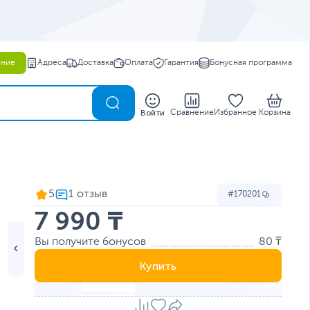
ение
Адреса
Доставка
Оплата
Гарантия
Бонусная программа
0
Войти
Сравнение
Избранное
Корзина
5
170201
7 990 ₸
Вы получите бонусов
80 ₸
Купить