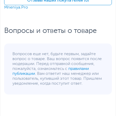
Отзывы наших покупателей (0)
Идеален для
Mneniya.Pro
прикроватного столика
Функция Smart IC -
умное распределение
мощности
Номинальный ток
Вопросы и ответы о товаре
разъёма для подачи
питания 500 мА
Размеры и вес
Размеры (Ш х В х Г)
4 х 11 х 11 см
Вопросов еще нет, будьте первым, задайте
вопрос о товаре. Ваш вопрос появится после
Размеры упаковки (Ш х В
4.5 х 17.1 х 18.1 см
модерации. Перед отправкой сообщения,
х Г)
пожалуйста, ознакомьтесь с
правилами
публикации
. Вам ответит наш менеджер или
Вес изделия
0.42 кг
пользователь, купивший этот товар. Пришлем
Вес с упаковкой
0.52 кг
уведомление, когда поступит ответ.
Заводские данные
Срок гарантии (мес.)
12
Ссылка на сайт
www.tessan.ru
производителя
Если вы заметили ошибку или неточность в описании товара,