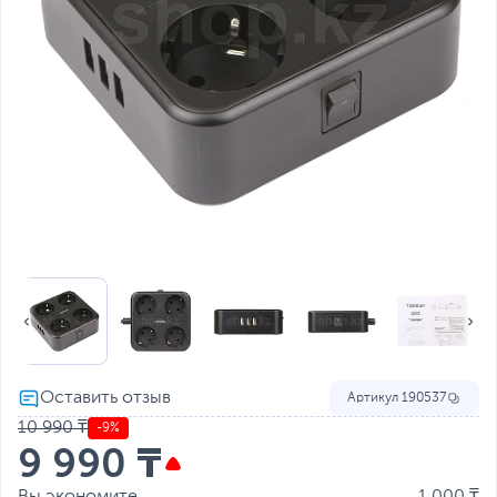
Артикул
190537
10 990 ₸
-9%
9 990 ₸