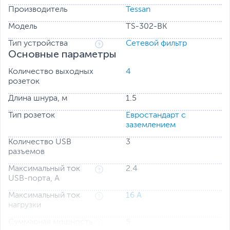
Производитель
Tessan
Модель
TS-302-BK
Тип устройства
Сетевой фильтр
Основные параметры
Количество выходных
4
розеток
Длина шнура, м
1.5
Тип розеток
Евростандарт с
заземлением
Количество USB
3
разъемов
Максимальный ток
2.4
USB-порта, А
Максимальный ток
16 А
нагрузки
Суммарная мощность
5