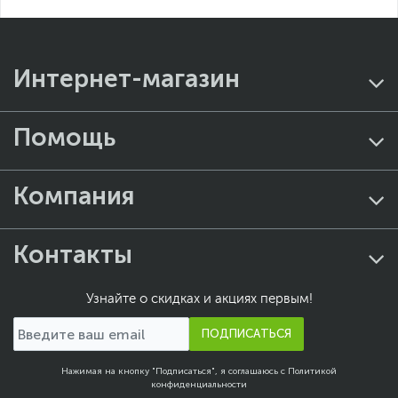
пожалуйста, выделите текст с ошибкой и нажмите Ctrl+Enter.
Xарактеристики, комплект поставки и внешний вид данного товара
могут отличаться от указанных или могут быть изменены
производителем без отражения в каталоге интернет-магазина.
Интернет-магазин
Помощь
Компания
Контакты
Узнайте о скидках и акциях первым!
ПОДПИСАТЬСЯ
Нажимая на кнопку "Подписаться", я соглашаюсь с
Политикой
конфиденциальности