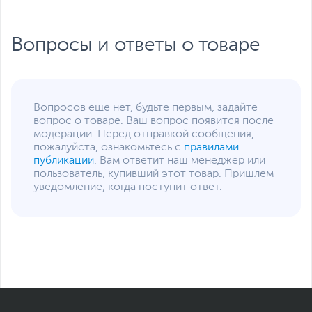
Заводские данные
Срок гарантии (мес.)
0
Вопросы и ответы о товаре
Ссылка на сайт
lenovo.com
производителя
Если вы заметили ошибку или неточность в описании товара,
пожалуйста, выделите текст с ошибкой и нажмите Ctrl+Enter.
Вопросов еще нет, будьте первым, задайте
Xарактеристики, комплект поставки и внешний вид данного товара
вопрос о товаре. Ваш вопрос появится после
могут отличаться от указанных или могут быть изменены
модерации. Перед отправкой сообщения,
производителем без отражения в каталоге интернет-магазина.
пожалуйста, ознакомьтесь с
правилами
публикации
. Вам ответит наш менеджер или
пользователь, купивший этот товар. Пришлем
уведомление, когда поступит ответ.