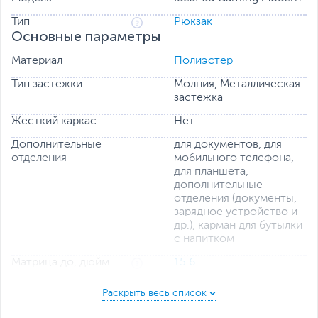
Тип
Рюкзак
Основные параметры
Материал
Полиэстер
Тип застежки
Молния, Металлическая
застежка
Жесткий каркас
Нет
Дополнительные
для документов, для
отделения
мобильного телефона,
для планшета,
дополнительные
отделения (документы,
зарядное устройство и
др.), карман для бутылки
с напитком
Матрица до, дюйм
15.6
Цвет, используемый в
Синий
,
Черный
оформлении