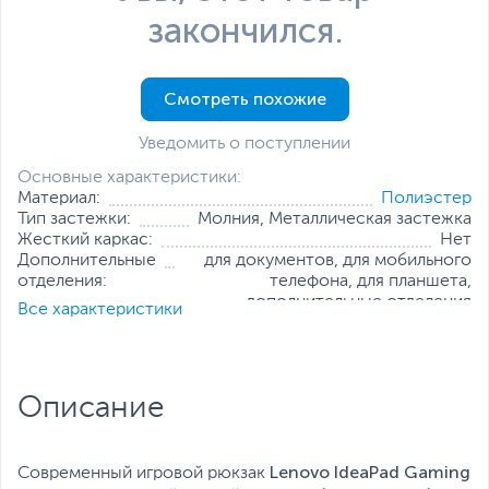
закончился.
Смотреть похожие
Уведомить о поступлении
Основные характеристики:
Материал:
Полиэстер
Тип застежки:
Молния, Металлическая застежка
Жесткий каркас:
Нет
Дополнительные
для документов, для мобильного
отделения:
телефона, для планшета,
дополнительные отделения
Все характеристики
(документы, зарядное устройство
и др.), карман для бутылки с
напитком
Цвет, используемый в оформлении:
Синий
,
Черный
Описание
Матрица до, дюйм:
15.6
Все характеристики
Lenovo IdeaPad Gaming
Современный игровой рюкзак