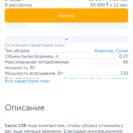
В рассрочку
59 999 ₸ x 12 мес
Купить
Основные характеристики:
Тип уборки:
Влажная
,
Сухая
Объем пылесборника, л:
0.27
Максимальная потребляемая
66
мощность, Вт:
Мощность всасывания, Вт:
130
Тип управления:
Кнопка вкл./выкл. на корпусе
Все характеристики
Уровень шума, дБ:
65
Вес изделия:
4.05 кг (робот-пылесос)
11.05 кг (док-станция)
Все характеристики
Описание
Saros 10R
еще компактнее, чтобы уборка отнимала у
вас еще меньше времени. Благодаря инновационной