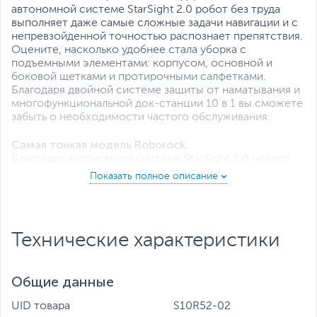
автономной системе StarSight 2.0 робот без труда
выполняет даже самые сложные задачи навигации и с
непревзойденной точностью распознает препятствия.
Оцените, насколько удобнее стала уборка с
подъемными элементами: корпусом, основной и
боковой щетками и протирочными салфетками.
Благодаря двойной системе защиты от наматывания и
многофункциональной док-станции 10 в 1 вы сможете
забыть о необходимости частого обслуживания.
Самая тонкая модель Roborock.
Благодаря автономной системе StarSight 2.0 нового
поколения нам удалось создать невероятно
технологичную и очень компактную модель Saros 10R,
которая без труда проезжает под диванами и
кроватями, а также оснащена дополнительными
функциями для определения местоположения и
Технические характеристики
составления карт.
Точность распознавания и невероятная
Общие данные
маневренность.
Использование усовершенствованной технологии
UID товара
S10R52-02
обхода препятствий по бокам позволяет роботу без