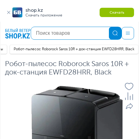
shop.kz
Скачать
Скачать приложение
сы
Робот-пылесос Roborock Saros 10R + док-станция EWFD28HRR, Black
Робот-пылесос Roborock Saros 10R +
док-станция EWFD28HRR, Black