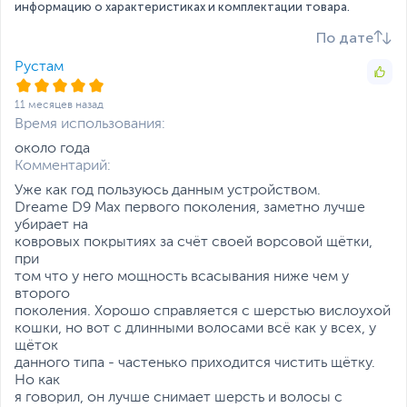
информацию о характеристиках и комплектации товара.
Робот-пылесос может убирать большие площади
20 мм
благодаря аккумулятору на 5200 мАч, вместительному
Аккумулятор ёмкостью
По дате
контейнеру для пыли на 570 мл и резервуару для воды
5200 мАч
на 270 мл.
Не допускает падения с
Рустам
лестницы
Установите приложение и отвлекитесь от домашних
Управление с помощью
11 месяцев назад
дел
смартфона
Время использования:
Просто отдыхайте — пылесос D9 Max смоделирует
Время автономной
около года
ваш дом в приложении и позволит вам задать точные
работы 150 мин
Комментарий:
параметры необходимой уборки.
Время зарядки
аккумулятора около 6
Уже как год пользуюсь данным устройством.
часов
Dreame D9 Max первого поколения, заметно лучше
Встает на подзарядку,
убирает на
когда мощность низкая
ковровых покрытиях за счёт своей ворсовой щётки,
Интеллектуальное
при
управление
том что у него мощность всасывания ниже чем у
приложениями
второго
Автоматический возврат
поколения. Хорошо справляется с шерстью вислоухой
пылесоса на базу для
кошки, но вот с длинными волосами всё как у всех, у
подзарядки
щёток
Обеспечивает
данного типа - частенько приходится чистить щётку.
настраиваемую уборку с
Но как
помощью приложения
я говорил, он лучше снимает шерсть и волосы с