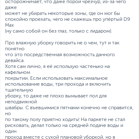
осторожничает, что даже порой чрезчур, из-за чего
даже
может не убирать некоторые зоны, где он мог бы
спокойно проехать, чего не скажешь про упёртый D9
Max
(ну само собой он без глаз, только с лидаром).
Про влажную уборку говорить не о чем, тут и так
понятно
что это посредственная возможность данного
девайса.
Хотя сам лично, я её использую частенько на
кафельном
покрытии. Если использовать максимальное
использование воды, три прохода и включить
тщательную
уборку, то даже не плохо вымывает пол для
неподвижной
швабры. С въевшимися пятнами конечно не справится,
но
по такому полу приятно ходить! На паркете не стал
рисковать, делал только на средней подаче воды и
один
проход вместе с сухой плановой уборкой, но в