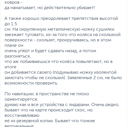
Dreamehome
ковров -
Размеры и вес
да наматывает, но действительно убирает!
Размеры (Ш х В х Г)
35 х 9.7 х 35 см
А также хорошо преодолевает препятствия высотой
до 1.5
Размеры упаковки (Ш х В
45 х 39.5 х 14.5 см
см. На округленную металлическую ножку сушилки
х Г)
заезжает туговато, из-за того что колёса на скользкой
поверхности - скользят, прокручиваясь, но в этом
Вес изделия
3.7 кг
плане он
Вес с упаковкой
5.46 кг
очень упёрт и будет сдавать назад, а потом
Заводские данные
разгоняться,
что аж побаиваешься что колёса повылетают, но в
Срок гарантии (мес.)
1
итоге
он добивается своего (подумываю ножку изолентой
Ссылка на сайт
www.dreametech.com
замотать чтобы не скользил). Заявленные 2 см, не было
производителя
возможности проверить.
Если вы заметили ошибку или неточность в описании товара,
пожалуйста, выделите текст с ошибкой и нажмите Ctrl+Enter.
По навигации, в пространстве не плохо
Xарактеристики, комплект поставки и внешний вид данного товара
ориентируется,
могут отличаться от указанных или могут быть изменены
думаю как и все устройства с лидарами. Очень редко,
производителем без отражения в каталоге интернет-магазина.
бывает что на карте происходит скос, но
восстанавливаю
её из резервной копии. Бывает что тонкие
вертикальные