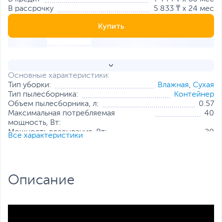
В рассрочку
5 833 ₸ x 24 мес
Купить
Основные характеристики:
Тип уборки:
Влажная
,
Сухая
Тип пылесборника:
Контейнер
Объем пылесборника, л:
0.57
Максимальная потребляемая
40
мощность, Вт:
Мощность всасывания, Вт:
20
Все характеристики
Тип управления:
Кнопка вкл./выкл. на корпусе
Уровень шума, дБ:
74
Вес изделия:
3.7 кг
Все характеристики
Описание