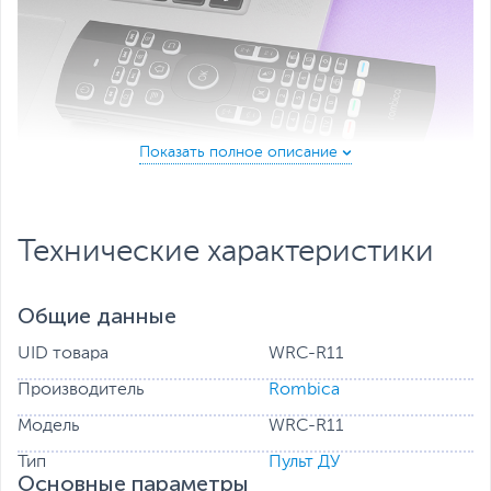
Технические характеристики
Функция аэромыши
Управляйте курсором движениями кисти.
Общие данные
Bозможность регулировки скорости перемещения.
UID товара
WRC-R11
Производитель
Rombica
Модель
WRC-R11
Тип
Пульт ДУ
Основные параметры