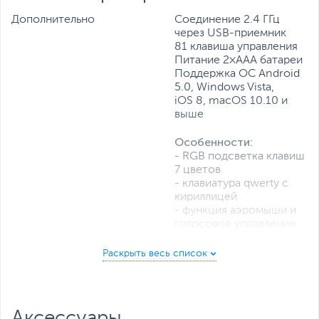
Дополнительно
Cоединение 2.4 ГГц
через USB-приемник
81 клавиша управления
Питание 2×AAA батареи
Поддержка ОС Android
5.0, Windows Vista,
iOS 8, macOS 10.10 и
выше
Особенности:
- RGB подсветка клавиш
7 цветов
- клавиатура qwerty с
кириллицей
- функция аэромыши и
5 программируемых кнопок
голосовое управление
Перенесите необходимые функции с других пультов
- 5 обучаемых клавиш
ТВ.
для функций с других
пультов
Голосовое управление
- подходит для
Режим распознавания голоса для активации команд,
медиаплееров,
быстрого поиска фильмов и приложения.
телевизоров (Smart TV),
Аксессуары