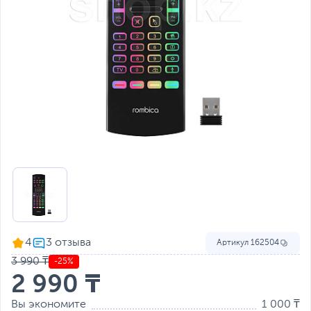
4
Артикул
162504
3 990 ₸
-25%
2 990 ₸
Вы экономите
1 000 ₸