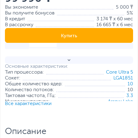
Вы экономите
5 000 ₸
Вы получите бонусов
5%
В кредит
3 174 ₸ x 60 мес
В рассрочку
16 665 ₸ x 6 мес
Купить
Основные характеристики:
Тип процессора:
Core Ultra 5
Сокет:
LGA1851
Общее количество ядер:
10
Количество потоков:
10
Тактовая частота, ГГц:
3.3
Микроархитектура:
Arrow Lake
Все характеристики
Объем кэша L3:
20 Мб
Интегрированная графическая
Отсутствует
система:
Техпроцесс:
3 нм
Описание
Максимальная расчетная мощность
121
(TDP), Вт: