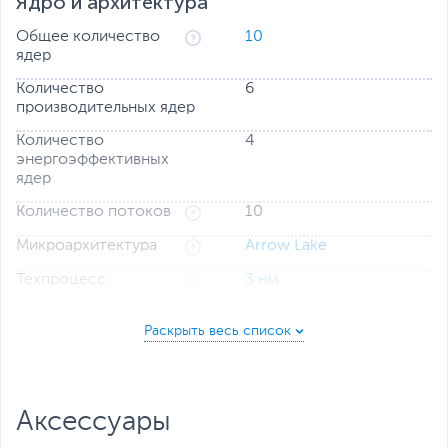
Ядро и архитектура
Общее количество
10
ядер
Количество
6
производительных ядер
Количество
4
энергоэффективных
ядер
Количество потоков
10
Микроархитектура
Arrow Lake
Техпроцесс
3 нм
Объем кэша L2
22 Мб
Объем кэша L3
20 Мб
Частота
Тактовая частота, ГГц
3.3
Аксессуары
Максимальная
4.9