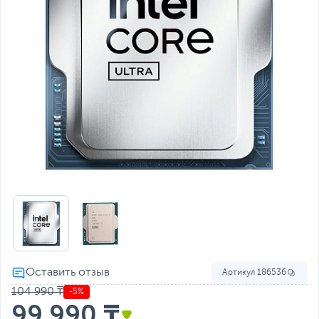
Артикул
186536
104 990 ₸
-5%
99 990 ₸