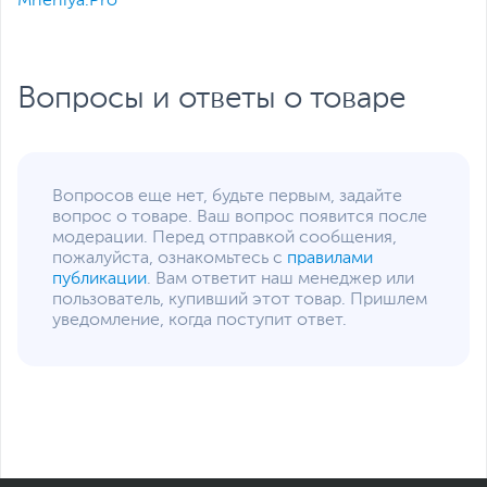
Mneniya.Pro
Перфорированная
бумага, Плотная бумага,
Тонкая/переработанная
бумага, Цветная бумага
Вопросы и ответы о товаре
Объем памяти
256 Мб
Интерфейс
USB Type-B
,
LAN
подключения
Вопросов еще нет, будьте первым, задайте
Особенности
Apple AirPrint
вопрос о товаре. Ваш вопрос появится после
модерации. Перед отправкой сообщения,
Потребляемая
495
пожалуйста, ознакомьтесь с
правилами
мощность (при печати),
публикации
. Вам ответит наш менеджер или
Вт
пользователь, купивший этот товар. Пришлем
уведомление, когда поступит ответ.
Потребляемая
0.5
мощность (в режиме
ожидания), Вт
Уровень шума (при
54
печати), дБ
Дополнительно
Приложение HP Smart,
сертификация Mopria