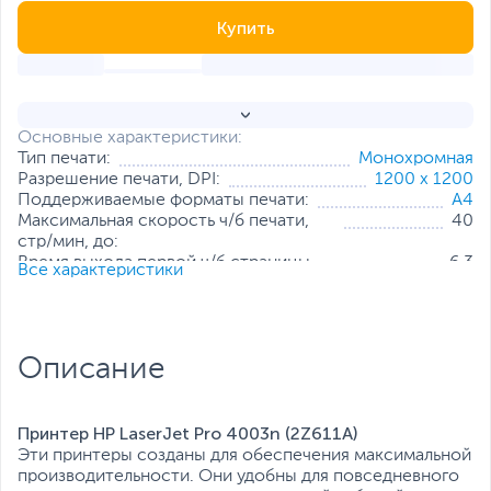
Купить
Основные характеристики:
Тип печати:
Монохромная
Разрешение печати, DPI:
1200 x 1200
Поддерживаемые форматы печати:
А4
Максимальная скорость ч/б печати,
40
стр/мин, до:
Время выхода первой ч/б страницы,
6.3
Все характеристики
сек:
Рекомендуемая нагрузка, стр/мес, до:
4000
Емкость подающего лотка, листов:
100, 250, 550
Емкость принимающего лотка,
150
Описание
листов:
Особенности:
Apple AirPrint
Все характеристики
Принтер HP LaserJet Pro 4003n (2Z611A)
Эти принтеры созданы для обеспечения максимальной
производительности. Они удобны для повседневного