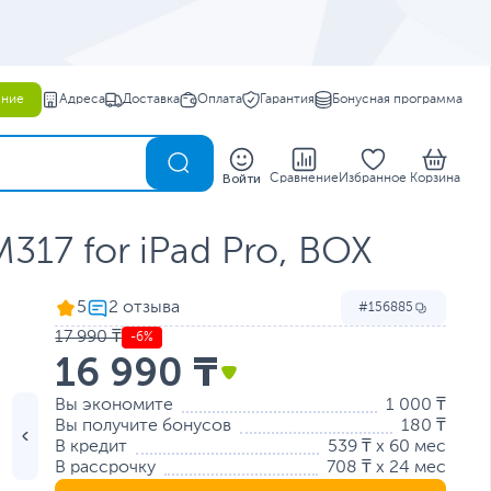
ение
Адреса
Доставка
Оплата
Гарантия
Бонусная программа
0
Войти
Сравнение
Избранное
Корзина
317 for iPad Pro, BOX
5
156885
17 990 ₸
-6%
16 990 ₸
Вы экономите
1 000 ₸
Вы получите бонусов
180 ₸
В кредит
539 ₸ x 60 мес
В рассрочку
708 ₸ x 24 мес