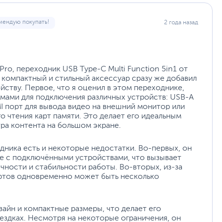
емной рукояткой. Он идеально подходит для вашего iPad
мендую покупать!
2 года назад
кол BC 1.2. Вы можете использовать iPad Pro для
 порт USB Type-C.
ro, переходник USB Type-C Multi Function 5in1 от
компактный и стильный аксессуар сразу же добавил
ству. Первое, что я оценил в этом переходнике,
мами для подключения различных устройств: USB-A
I порт для вывода видео на внешний монитор или
о чтения карт памяти. Это делает его идеальным
ра контента на большом экране.
одника есть и некоторые недостатки. Во-первых, он
е с подключёнными устройствами, что вызывает
ности и стабильности работы. Во-вторых, из-за
ортов одновременно может быть несколько
зайн и компактные размеры, что делает его
ездках. Несмотря на некоторые ограничения, он