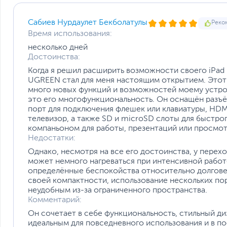
Плотно прилегает с гибкой конструкцией защелок
Концентратор USB Type-C Data с гибкой защелкой и съ
Сабиев Нурдаулет Бекболатулы
Реко
Pro, не болтается.
Время использования:
несколько дней
Одновременная зарядка телефона
Достоинства:
Встроенный чипсет премиум-класса поддерживает прото
прямой зарядки телефона в экстренной ситуации через
Когда я решил расширить возможности своего iPad P
UGREEN стал для меня настоящим открытием. Этот 
много новых функций и возможностей моему устрой
это его многофункциональность. Он оснащён разъё
порт для подключения флешек или клавиатуры, HDM
телевизор, а также SD и microSD слоты для быстрог
компаньоном для работы, презентаций или просмот
Недостатки:
Однако, несмотря на все его достоинства, у перех
может немного нагреваться при интенсивной работ
определённые беспокойства относительно долговеч
своей компактности, использование нескольких п
неудобным из-за ограниченного пространства.
Комментарий:
Он сочетает в себе функциональность, стильный ди
идеальным для повседневного использования и в по