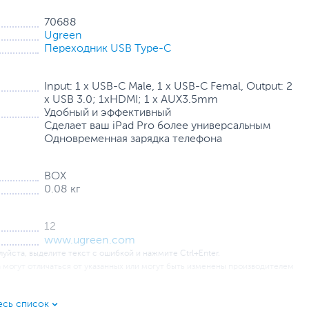
70688
ора или проектора через порт HDMI, наслаждаясь ярким
Ugreen
ее!
Переходник USB Type-C
Input: 1 x USB-C Male, 1 x USB-C Femal, Output: 2
0 мощностью 100 Вт. Этот концентратор типа C может
x USB 3.0; 1xHDMI; 1 x AUX3.5mm
те в игры или смотрите фильмы.
Удобный и эффективный
Cделает ваш iPad Pro более универсальным
Одновременная зарядка телефона
BOX
0.08 кг
12
www.ugreen.com
уйста, выделите текст с ошибкой и нажмите Ctrl+Enter.
а могут отличаться от указанных или могут быть изменены производителем