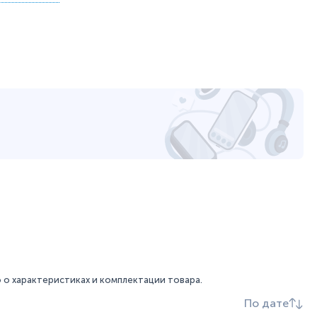
ючить клавиатуру, мышь или флэш-накопители, чтобы
но повысить скорость набора текста и редактирования
рт для прослушивания музыки и потокового видео в
я наушников также можно подключить микрофон или
о характеристиках и комплектации товара.
По дате