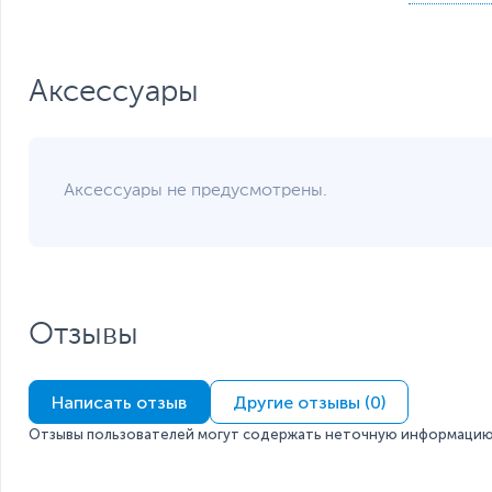
Легко печатать и редактировать
Благодаря двум портам USB 3.0 вы также можете подкл
превратить iPad Pro в компьютер, что может значитель
файлов.
Аксессуары
Аудио 3.5 мм
Этот USB-концентратор предлагает дополнительный по
общественных местах, не мешая другим. К разъему дл
стереосистему.
Аксессуары не предусмотрены.
Отзывы
Написать отзыв
Другие отзывы (0)
Отзывы пользователей могут содержать неточную информацию 