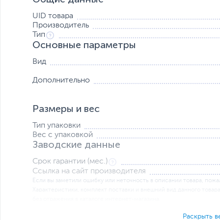
Совместное использование большого экрана
UID товара
Вы можете расширить свой iPad Pro до большего монит
Производитель
дисплеем UHD 4K 60 Гц. Намного удобнее и эффективн
Тип
Основные параметры
Держите iPad полностью включенным
Вид
Порт USB Type-C поддерживает быструю зарядку PD 3.
держать ваш iPad Pro включенным, даже когда вы играе
Дополнительно
Размеры и вес
Тип упаковки
Вес с упаковкой
Заводские данные
Срок гарантии (мес.)
Ссылка на сайт производителя
Если вы заметили ошибку или неточность в описании товара, пожал
Xарактеристики, комплект поставки и внешний вид данного товар
без отражения в каталоге интернет-магазина.