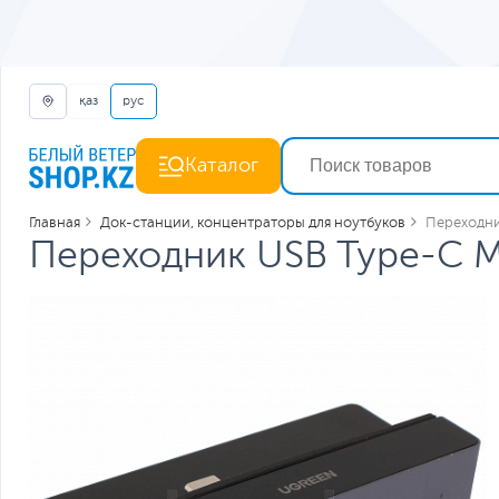
қаз
рус
Каталог
Главная
Док-станции, концентраторы для ноутбуков
Переходник
Переходник USB Type-C Mul