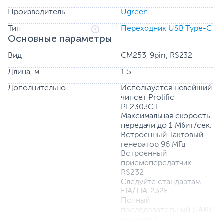
передатчиков и заставляет передатчики выдавать
Производитель
Ugreen
уровни выходного напряжения RS-232. При
нормальной работе PL2303GT работает с очень
Тип
Переходник USB Type-C
низким энергопотреблением и гарантированной
Основные параметры
скоростью передачи данных до 1 Мбит / с.
Вид
CM253, 9pin, RS232
Длина, м
1.5
Дополнительно
Используется новейший
чипсет Prolific
PL2303GT
Максимальная скорость
передачи до 1 Мбит/сек.
Встроенный Тактовый
генератор 96 МГц
Встроенный
приемопередатчик
RS232
Следуйте стандартам
EIA/TIA-232F
Полный
последовательный UART
интерфейс