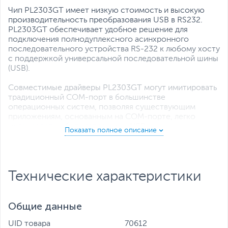
Чип PL2303GT имеет низкую стоимость и высокую
производительность преобразования USB в RS232.
PL2303GT обеспечивает удобное решение для
подключения полнодуплексного асинхронного
последовательного устройства RS-232 к любому хосту
с поддержкой универсальной последовательной шины
(USB).
Совместимые драйверы PL2303GT могут имитировать
традиционный COM-порт в большинстве
операционных систем, позволяя существующим
приложениям, основанным на COM-порте, легко
мигрировать и быть готовыми к USB.
PL2303GT интегрирует приемопередатчик RS-232 с
высокой скоростью передачи данных, который
соответствует спецификациям коммуникационного
Технические характеристики
интерфейса EIA/TIA-232F и CCITT V. 28.
Приемопередатчик RS-232 представляет собой
устройство из 3 передатчиков и 5 приемников со
Общие данные
встроенной высокоэффективной схемой накачки
заряда. Он обеспечивает биполярный выход для
UID товара
70612