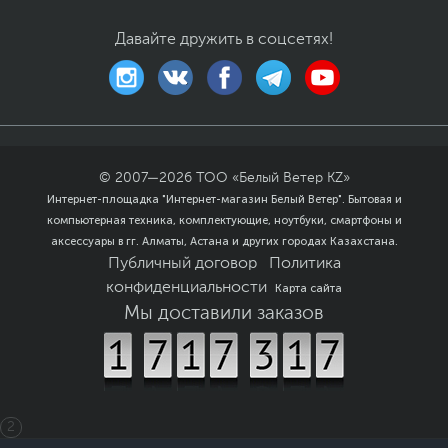
автоматически
подстраивает баланс
Давайте дружить в соцсетях!
белого под окружающее
освещение
Операционная система
Операционная
MacOS Ventura
система
Размеры и вес
© 2007—
2026
ТОО «Белый Ветер KZ»
Размеры (Ш х В х Г)
34.04 x 23.7 x 1.1 см
Интернет-площадка "Интернет-магазин Белый Ветер". Бытовая и
компьютерная техника, комплектующие, ноутбуки, смартфоны и
Вес, кг
1.51
аксессуары в гг. Алматы, Астана и других городах Казахстана.
Публичный договор
Политика
Размеры упаковки (Ш х В
43 х 33 х 9 см
х Г)
конфиденциальности
Карта сайта
Мы доставили заказов
Вес с упаковкой
3 кг
Заводские данные
Срок гарантии (мес.)
12
Ссылка на сайт
www.apple.com/ru
производителя
2
Если вы заметили ошибку или неточность в описании товара,