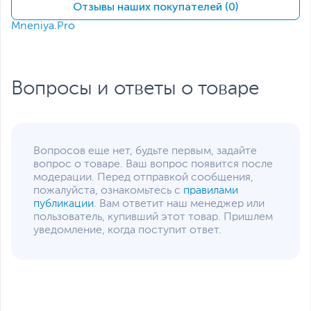
Отзывы наших покупателей (0)
3
Сетевые подключения
Mneniya.Pro
Средства
Wi-Fi (802.11ax)
,
коммуникации
Bluetooth
Версия Bluetooth
5.3
Вопросы и ответы о товаре
Функции и особенности
Мультимедиа
Веб-камера, Динамики,
Микрофон
Вопросов еще нет, будьте первым, задайте
Материалы отделки
Металл
вопрос о товаре. Ваш вопрос появится после
модерации. Перед отправкой сообщения,
Особенности веб-
Разрешение 1080p FHD
пожалуйста, ознакомьтесь с
правилами
камеры
публикации
. Вам ответит наш менеджер или
Особенности
пользователь, купивший этот товар. Пришлем
Подсветка клавиш
клавиатуры
уведомление, когда поступит ответ.
Цвет, используемый в
Темно-серый
оформлении
Дополнительно
Датчик Touch ID
Три микрофона