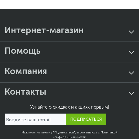
Дисплей Liquid Retina
1080p FaceTime HD
камера
Клавиатура Magic
Keyboard
Интернет-магазин
Широкий цветовой
охват (P3)
16‑ядерная система
Помощь
Neural Engine
Аудиосистема из шести
динамиков
Дата производства:
Компания
февраль 2024 год
Раскладка клавиатуры:
русская, английская
Контакты
Поддержка
воспроизведения
контента в формате
Узнайте о скидках и акциях первым!
Dolby Atmos
Трекпад Force Touch для
ПОДПИСАТЬСЯ
точного управления
курсором и
распознавания давления
Нажимая на кнопку "Подписаться", я соглашаюсь с
Политикой
конфиденциальности
Технология True Tone -