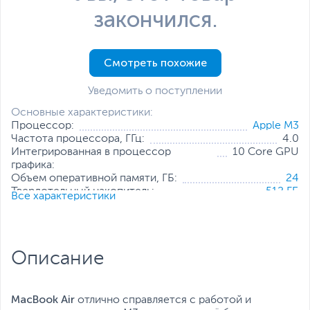
закончился.
Смотреть похожие
Уведомить о поступлении
Основные характеристики:
Процессор:
Apple M3
Частота процессора, ГГц:
4.0
Интегрированная в процессор
10 Core GPU
графика:
Объем оперативной памяти, ГБ:
24
Твердотельный накопитель:
512 ГБ
Все характеристики
Диагональ экрана, дюйм:
15.3
Разрешение экрана:
2880 x 1864
Операционная система:
MacOS Ventura
Вес, кг:
1.51
Описание
Все характеристики
MacBook Air
отлично справляется с работой и