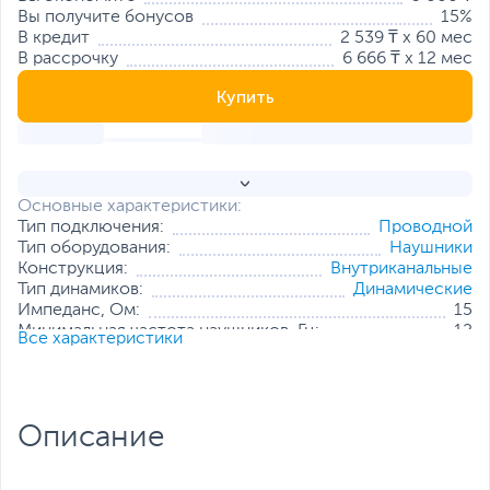
Вы получите бонусов
15%
В кредит
2 539 ₸ x 60 мес
В рассрочку
6 666 ₸ x 12 мес
Купить
Основные характеристики:
Тип подключения:
Проводной
Тип оборудования:
Наушники
Конструкция:
Внутриканальные
Тип динамиков:
Динамические
Импеданс, Ом:
15
Минимальная частота наушников, Гц:
12
Все характеристики
Максимальная частота наушников,
24
кГц:
Форма штекера:
Прямая
Особенности:
Отсоединяемый кабель
Описание
Все характеристики