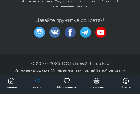
Нажимая на кнопку "Подписаться", я соглашаюсь с
Политикой
конфиденциальности
Давайте дружить в соцсетях!
© 2007—
2026
ТОО «Белый Ветер KZ»
Интернет-площадка "Интернет-магазин Белый Ветер". Бытовая и
компьютерная техника, комплектующие, ноутбуки, смартфоны и
0
аксессуары в гг. Алматы, Астана и других городах Казахстана.
Главная
Каталог
Избранное
Корзина
Войти
Публичный договор
Политика
конфиденциальности
Карта сайта
79 990 ₸
Купить
Мы доставили заказов