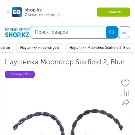
shop.kz
Скачать
Скачать приложение
лавная
Наушники и гарнитуры
Наушники Moondrop Starfield 2, Blue
Наушники Moondrop Starfield 2, Blue
Кешбэк 15%