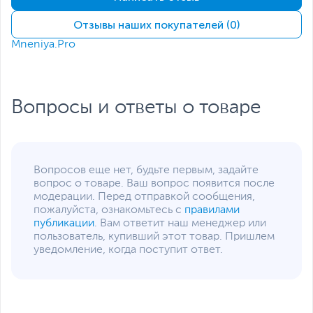
Корпус, изготовленный
по передовой
Отзывы наших покупателей (0)
технологии MIM из
нержавеющей стали
Mneniya.Pro
Размеры и вес
Размеры упаковки (Ш х В
18 х 21 х 4.5 см
х Г)
Вопросы и ответы о товаре
Вес с упаковкой
0.29 кг
Заводские данные
Срок гарантии (мес.)
12
Вопросов еще нет, будьте первым, задайте
Ссылка на сайт
www.moondroplab.com
вопрос о товаре. Ваш вопрос появится после
производителя
модерации. Перед отправкой сообщения,
Если вы заметили ошибку или неточность в описании товара,
пожалуйста, ознакомьтесь с
правилами
пожалуйста, выделите текст с ошибкой и нажмите Ctrl+Enter.
публикации
. Вам ответит наш менеджер или
Xарактеристики, комплект поставки и внешний вид данного товара
пользователь, купивший этот товар. Пришлем
могут отличаться от указанных или могут быть изменены
уведомление, когда поступит ответ.
производителем без отражения в каталоге интернет-магазина.