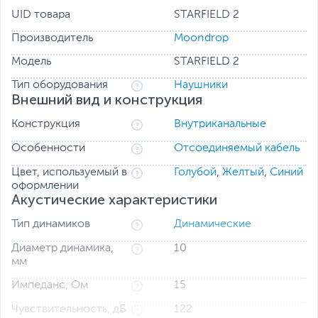
звучание.
UID товара
STARFIELD 2
Производитель
Moondrop
Модель
STARFIELD 2
Тип оборудования
Наушники
Внешний вид и конструкция
Конструкция
Внутриканальные
Особенности
Отсоединяемый кабель
Цвет, используемый в
Голубой
,
Желтый
,
Синий
оформлении
Акустические характеристики
Тип динамиков
Динамические
Диаметр динамика,
10
мм
Импеданс, Ом
15
Чувствительность, дБ
122