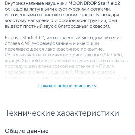
MOONDROP Starfield2
Внутриканальные наушники
оснащены латунными акустическими соплами,
выточенными на высокоточном станке. Благодаря
золотому напылению и особой конструкции, они
выдают плотный звук с благородным окрасом.
Корпус Starfield 2, изготовленный методом литья из
сплава с ЧПУ-фрезерованием и имеющий
переливающееся лакокрасочное покрытие.
Основываясь на технологии оригинального Starfield,
корпус Starfield 2 выполнен методом литья из сплава с
последующей фрезеровкой на станке с ЧПУ для
проработки сложных деталей. Переливающееся
лакокрасочное покрытие отражает разные цвета при
взгляде под разными углами и в разных условиях
освещения, создавая потрясающий эффект,
напоминающий звездное небо.
Акустическое сопло из латуни, изготовленное на
Технические характеристики
станке с ЧПУ. Сопло Starfield 2 состоит из отдельной
детали из латуни, изготовленной на станке с ЧПУ, с
позолоченной поверхностью, что обеспечивает более
высокую точность и плотность, а значит, и прекрасное
Общие данные