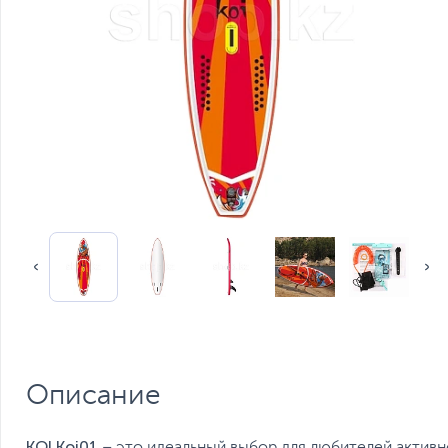
Описание
KOI Koi01
– это идеальный выбор для любителей активн