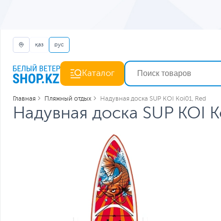
қаз
рус
Каталог
Главная
Пляжный отдых
Надувная доска SUP KOI Koi01, Red
Надувная доска SUP KOI K