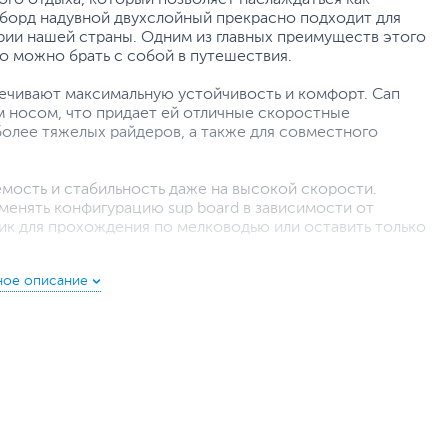
апборд надувной двухслойный прекрасно подходит для
рии нашей страны. Одним из главных преимуществ этого
го можно брать с собой в путешествия.
печивают максимальную устойчивость и комфорт. Сап
м носом, что придает ей отличные скоростные
более тяжелых райдеров, а также для совместного
емость и стабильность даже на высокой скорости.
менять конфигурацию sup board в зависимости от
ник для прохождения по мелководью или оставить только
е гарантирует надежное сцепление и комфортную
ляет надуть сапборд за несколько минут, что делает
оде, разгоняется значительно быстрее прогулочной
сунок с карпом кои не оставит никого равнодушным.