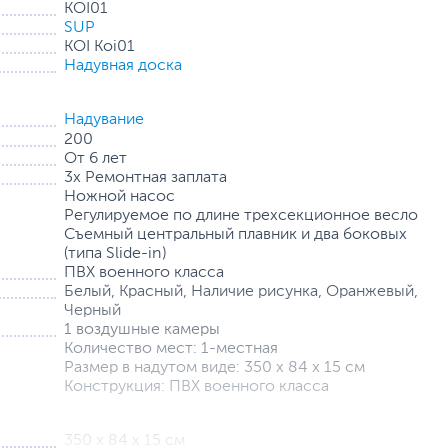
KOI01
SUP
KOI Koi01
Надувная доска
Надувание
200
От 6 лет
3х Ремонтная заплата
Ножной насос
Регулируемое по длине трехсекционное весло
Съемный центральный плавник и два боковых
(типа Slide-in)
ПВХ военного класса
Белый, Красный, Наличие рисунка, Оранжевый,
Черный
1 воздушные камеры
Количество мест: 1-местная
Размер в надутом виде: 350 х 84 х 15 см
Конструкция: ПВХ военного класса
350 х 84 х 15 см