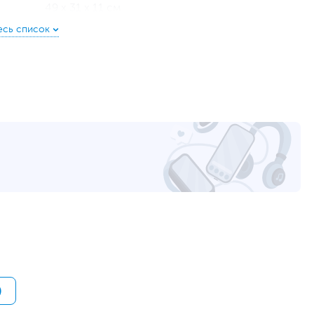
49 х 31 х 11 см
8 кг
11.9 кг
3
sup-shop.kz
уйста, выделите текст с ошибкой и нажмите Ctrl+Enter.
а могут отличаться от указанных или могут быть изменены производителем
)