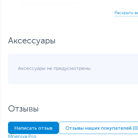
Размеры упаковки (Ш х В х Г)
Вес
Вес с упаковкой
Заводские данные
Срок гарантии (мес.)
Ссылка на сайт производителя
Аксессуары
Если вы заметили ошибку или неточность в описании товара, пожал
Xарактеристики, комплект поставки и внешний вид данного товар
без отражения в каталоге интернет-магазина.
Аксессуары не предусмотрены.
Отзывы
Написать отзыв
Отзывы наших покупателей (0
Mneniya.Pro