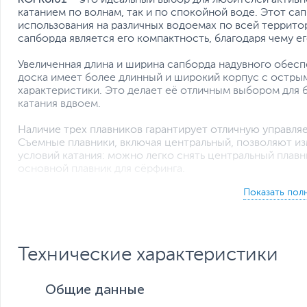
катанием по волнам, так и по спокойной воде. Этот с
использования на различных водоемах по всей террито
сапборда является его компактность, благодаря чему е
Увеличенная длина и ширина сапборда надувного обес
доска имеет более длинный и широкий корпус с остры
характеристики. Это делает её отличным выбором для 
катания вдвоем.
Наличие трех плавников гарантирует отличную управля
Съемные плавники, включая центральный, позволяют из
условий катания: можно легко снять центральный плав
основной плавник для сёрфинга.
Шероховатая антискользящая поверхность на сап борд
фиксацию. Комплектный насос высокого давления позво
подготовку к катанию максимально быстрой и удобной.
Сапборд надувной двухслойный идеально скользит по в
Технические характеристики
доски и имеет высокую маневренность. А его яркий ри
Общие данные