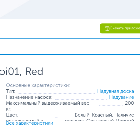
Скачать прилож
oi01, Red
Основные характеристики:
Тип:
Надувная доска
Назначение насоса:
Надувание
Максимальный выдерживаемый вес,
200
кг:
Цвет,
Белый, Красный, Наличие
используемый в
рисунка, Оранжевый, Черный
Все характеристики
оформлении:
Размеры (Ш х В х Г):
350 х 84 х 15 см