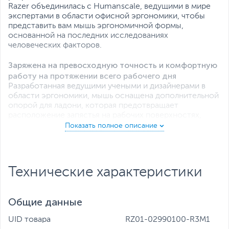
Razer объединилась с Humanscale, ведущими в мире
экспертами в области офисной эргономики, чтобы
представить вам мышь эргономичной формы,
основанной на последних исследованиях
человеческих факторов.
Заряжена на превосходную точность и комфортную
работу на протяжении всего рабочего дня
Разработанная ведущими учеными и дизайнерами в
области эргономики, мышь оснащена дополнительной
опорой для ладони, которая предотвращает
расположение запястья на рабочих поверхностях,
снимая напряжение и улучшая положение рук.
Оптический сенсор Razer 5G
С разрешением 16 000 DPI, сенсор гарантирует вам
отслеживание даже малейших движений мыши и
Технические характеристики
предоставляет высокий уровень точности,
максимизирующий вашу продуктивность и
эффективность на работе.
Общие данные
Увеличенное время автономной работы
UID товара
RZ01-02990100-R3M1
Работайте без забот. Заряда аккумулятора хватает на