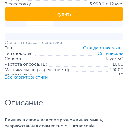
В рассрочку
3 999 ₸ x 12 мес
Купить
Основные характеристики:
Тип:
Стандартная мышь
Тип сенсора:
Оптический
Сенсор:
Razer 5G
Частота опроса, Гц:
1000
Максимальное разрешение, dpi:
16000
Ускорение, g:
40
Все характеристики
Кнопки
8 независимо программируемых
управления:
кнопок
Количество кнопок, включая
10
колесико-кнопку:
Описание
Особенности:
Прорезиненные боковые вставки
,
Тефлоновые ножки
Питание:
Встроенный аккумулятор
Лучшая в своем классе эргономичная мышь,
Все характеристики
разработанная совместно с Humanscale