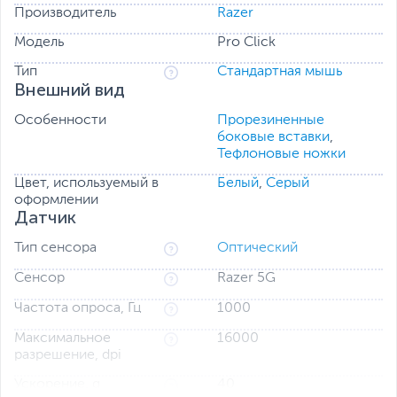
работу до 400 часов при Bluetooth подключении и до
Производитель
Razer
200 часов с беспроводным подключением 2.4ГГц, что
позволяет вам спокойно работать на протяжении
Модель
Pro Click
многих часов.
Тип
Стандартная мышь
Внешний вид
Особенности
Прорезиненные
боковые вставки
,
Тефлоновые ножки
Цвет, используемый в
Белый
,
Серый
оформлении
Датчик
Тип сенсора
Оптический
Сенсор
Razer 5G
Частота опроса, Гц
1000
Максимальное
16000
разрешение, dpi
Ускорение, g
40