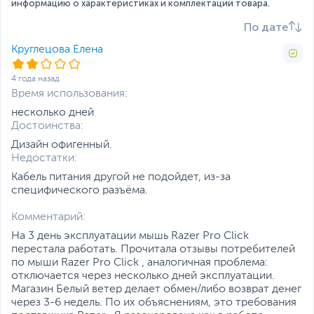
информацию о характеристиках и комплектации товара.
Дополнительно
Эргономичный дизайн
для правшей
По дате
Механические
переключатели Razer
Круглецова Елена
Функциональное колесо
прокрутки с наклонными
4 года назад
щелчками
Время использования:
Встроенная память DPI
несколько дней
(до 5 профилей)
Достоинства:
Возможность
подключения до 4
Дизайн офигенный.
устройств
Недостатки:
Автономная работа: до
Кабель питания другой не подойдет, из-за
400 часов (Bluetooth
специфического разъёма.
подключение)
до 200 часов
Комментарий:
(беспроводное
подключение 2.4 ГГц)
На 3 день эксплуатации мышь Razer Pro Click
Проводное и
перестала работать. Прочитала отзывы потребителей
беспроводное
по мыши Razer Pro Click , аналогичная проблема:
подключение
отключается через несколько дней эксплуатации.
Поддержка Razer
Магазин Белый ветер делает обмен/либо возврат денег
Synapse 3
через 3-6 недель. По их объяснениям, это требования