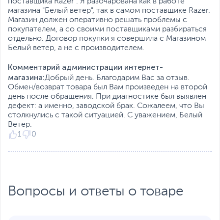
Размеры и вес
поставщика Razer . Я разочарована как в работе
магазина "Белый ветер", так в самом поставщике Razer.
Размеры (Ш х В х Д)
8 х 4.2 х 12.7 см
Магазин должен оперативно решать проблемы с
покупателем, а со своими поставщиками разбираться
Размер упаковки (Ш х В
10.8 х 17.5 х 6 см
отдельно. Договор покупки я совершила с Магазином
х Г)
Белый ветер, а не с производителем.
Вес изделия
0.106 кг
Комментарий администрации интернет-
Вес с упаковкой
0.27 кг
магазина:
Добрый день. Благодарим Вас за отзыв.
Заводские данные
Обмен/возврат товара был Вам произведен на второй
день после обращения. При диагностике был выявлен
Срок гарантии (мес.)
12
дефект: а именно, заводской брак. Сожалеем, что Вы
столкнулись с такой ситуацией. С уважением, Белый
Ссылка на сайт
www.razer.ru
Ветер.
производителя
1
0
Если вы заметили ошибку или неточность в описании товара,
пожалуйста, выделите текст с ошибкой и нажмите Ctrl+Enter.
Xарактеристики, комплект поставки и внешний вид данного товара
могут отличаться от указанных или могут быть изменены
производителем без отражения в каталоге интернет-магазина.
Вопросы и ответы о товаре