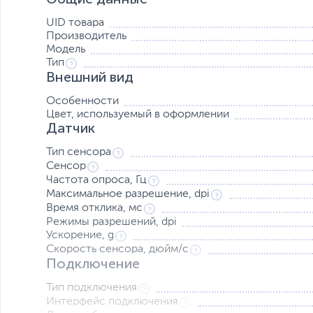
вы можете использовать мышь где угодно.
UID товара
Производитель
Модель
Тип
Облегченная конструкция - 72 г
Внешний вид
Ничто не утяжеляет мышь, поэтому вы можете с легко
Особенности
Цвет, используемый в оформлении
Датчик
Легкое скольжение
Превосходное управление и точность движений.
Тип сенсора
Сенсор
Частота опроса, Гц
Максимальное разрешение, dpi
Подключение WaveLink
Время отклика, мс
Эта беспроводная мышь оснащена функциями блокировк
Режимы разрешений, dpi
передает сигналы до 3 раз за 1 мс, гарантируя отличную
Ускорение, g
Скорость сенсора, дюйм/с
Подключение
Технология AFC
Тип подключения
AFC (Anypoint Flexible Click) технология обеспечивает
Интерфейс подключения
руки.