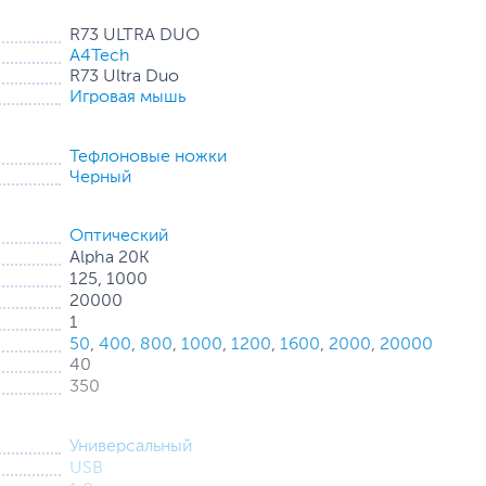
R73 ULTRA DUO
A4Tech
R73 Ultra Duo
Игровая мышь
стью совершать быстрые, контролируемые движения.
Тефлоновые ножки
Черный
Оптический
Alpha 20K
125, 1000
20000
1
и канала и защиты от помех и без особых усилий
50
,
400
,
800
,
1000
,
1200
,
1600
,
2000
,
20000
 стабильность.
40
350
Универсальный
 точные и плавные нажатия независимо от положения
USB