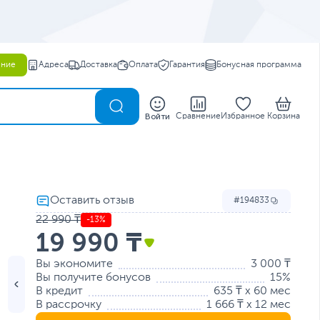
ение
Адреса
Доставка
Оплата
Гарантия
Бонусная программа
0
Войти
Сравнение
Избранное
Корзина
194833
22 990 ₸
-13%
19 990 ₸
Вы экономите
3 000 ₸
Вы получите бонусов
15%
В кредит
635 ₸ x 60 мес
В рассрочку
1 666 ₸ x 12 мес