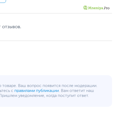
72
зящих наклеек с защитой от пота. Обеспечивает
0.42 кг
12
www.bloody.com
 отзывов.
уйста, выделите текст с ошибкой и нажмите Ctrl+Enter.
а могут отличаться от указанных или могут быть изменены производителем
о товаре. Ваш вопрос появится после модерации.
ьтесь с
правилами публикации
. Вам ответит наш
Пришлем уведомление, когда поступит ответ.