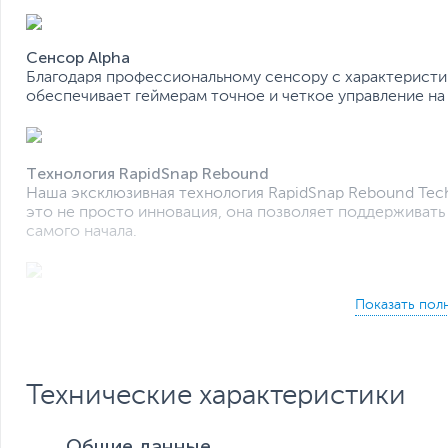
Сенсор Alpha
Благодаря профессиональному сенсору с характеристик
обеспечивает геймерам точное и четкое управление на 
Технология RapidSnap Rebound
Наша эксклюзивная технология RapidSnap Rebound Tech
это не просто инновация, она позволяет поддерживать 
самого начала.
L++ Многофункциональная док-станция-ресивер
Многофункциональная док-станция-ресивер L++ обеспе
мгновенное сопряжение, функцию быстрой зарядки и ч
Технические характеристики
Двойной игровой ресивер 2.4 ГГц
Общие данные
Благодаря двойному игровому ресиверу 2.4 ГГц (насто