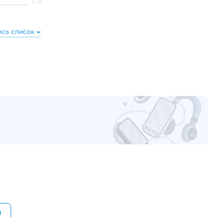
1.8
30 млн. нажатий
800 тыс. оборотов
ания. Игроки могут настраивать оптимальную игровую
6 программируемых кнопок + колесо
омбинаций макросов, а также сохранять её во
7
Встроенный аккумулятор
10
Многофункциональная док-станция-приемник
L++
олнительный адаптер USB-C специально разработан для
Скорость кадра: Саморегулирующаяся
romebook и т. д.
Батарея: Литиевая батарея 300 мАч
Время зарядки: ≤ 1.5 часа
Время воспроизведения: ≤ 75 часов
Гибкий щелчок в любой точке
Редактор Wireless M-Esport
Связь WaveLink
их сверхмягких и легких материалов, что позволяет
Двойной игровой приемник 2.4G
4.3 х 6.7 х 12.7 см
15.1 х 19 х 7.7 см
)