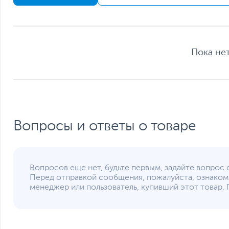
Вес мыши, г
В комплект входит дополнительный набор противосколь
Вес с упаковкой
наилучшую управляемость во время игры.
Заводские данные
Срок гарантии (мес.)
Ссылка на сайт производителя
Пока нет
Если вы заметили ошибку или неточность в описании товара, пожал
Xарактеристики, комплект поставки и внешний вид данного товар
без отражения в каталоге интернет-магазина.
Вопросы и ответы о товаре
Вопросов еще нет, будьте первым, задайте вопрос 
Перед отправкой сообщения, пожалуйста, ознаком
менеджер или пользователь, купивший этот товар. 