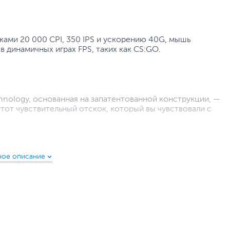
ами 20 000 CPI, 350 IPS и ускорению 40G, мышь
в динамичных играх FPS, таких как CS:GO.
nology, основанная на запатентованной конструкции, —
тот чувствительный отскок, который вы чувствовали с
чивает высокую стабильность сигнала, бесшовное
етырехступенчатый индикатор заряда аккумулятора.
льная док-станция-ресивер + дорожный nano-ресивер)