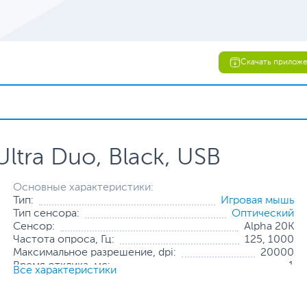
Скачать прилож
ltra Duo, Black, USB
Основные характеристики:
Тип:
Игровая мышь
Тип сенсора:
Оптический
Сенсор:
Alpha 20K
Частота опроса, Гц:
125, 1000
Максимальное разрешение, dpi:
20000
Время отклика, мс:
1
Все характеристики
Ускорение, g:
40
Кнопки
6 программируемых кнопок +
управления:
колесо