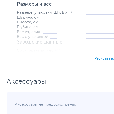
Размеры и вес
Размеры упаковки (Ш х В х Г)
Ширина, см
Высота, см
Глубина, см
Вес изделия
Вес с упаковкой
Заводские данные
Срок гарантии (мес.)
Ссылка на сайт производителя
Если вы заметили ошибку или неточность в описании товара, пожал
Xарактеристики, комплект поставки и внешний вид данного товар
без отражения в каталоге интернет-магазина.
Аксессуары
Аксессуары не предусмотрены.