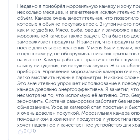
Недавно я приобрёл морозильную камеру и хочу по
несколько месяцев, и впечатления исключительно 
объём. Камера очень вместительная, что позволило
которые я обычно покупаю впрок. Внутри много поло
как мне удобно. Мясо, рыба, овощи и замороженны
морозильной камеры также радует. Она быстро дос
замораживает продукты. Я заметил, что продукты о
после длительного хранения. У меня были случаи, ко
открыв камеру, не обнаруживал никаких признаков
на высоте. Камера работает практически бесшумно, ч
слышу ни гудения, ни ненужных звуков. Это особенн
приборов. Управление морозильной камерой очень у
легко выставить нужные параметры. Никаких сложны
Это значительно упрощает использование в повседн
камера довольно энергоэффективна. Я заметил, что
несмотря на то, что использую её активно. Это, бе
экономить. Система разморозки работает без нарек
обмерзанием. Уход за камерой стал простым и быс
я очень доволен покупкой. Морозильная камера оп
помощником в хранении продуктов и упростила про
хочет надежное и качественное устройство для хр
0
0