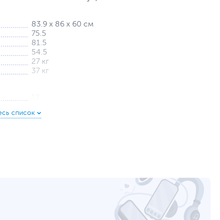
83.9 х 86 х 60 см
75.5
81.5
54.5
27 кг
37 кг
12
www.biryusa.ru
уйста, выделите текст с ошибкой и нажмите Ctrl+Enter.
а могут отличаться от указанных или могут быть изменены производителем