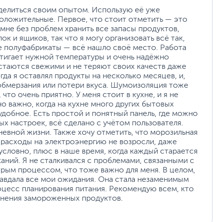
делиться своим опытом. Использую её уже
положительные. Первое, что стоит отметить — это
 мне без проблем хранить все запасы продуктов,
к и ящиков, так что я могу организовать всё так,
е полуфабрикаты — всё нашло своё место. Работа
тигает нужной температуры и очень надёжно
стаются свежими и не теряют своих качеств даже
гда я оставлял продукты на несколько месяцев, и,
 обмерзания или потери вкуса. Шумоизоляция тоже
то очень приятно. У меня стоит в кухне, и я не
о важно, когда на кухне много других бытовых
добное. Есть простой и понятный панель, где можно
х настроек, всё сделано с учётом пользователя.
евной жизни. Также хочу отметить, что морозильная
 расходы на электроэнергию не возросли, даже
зусловно, плюс в наше время, когда каждый старается
аний. Я не сталкивался с проблемами, связанными с
трым процессом, что тоже важно для меня. В целом,
равдала все мои ожидания. Она стала незаменимым
цесс планирования питания. Рекомендую всем, кто
анения замороженных продуктов.