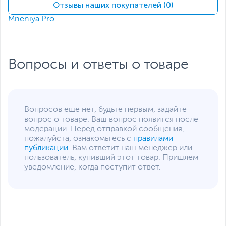
Экран
Отзывы наших покупателей (0)
Mneniya.Pro
Размер экрана, дюйм
27
Разрешение экрана
Full HD 1920x1080
Тип матрицы экрана
IPS
Вопросы и ответы о товаре
Поверхность экрана
Матовая
Сетевые подключения и разъемы
Средства
WiFi
,
Bluetooth
коммуникации
Вопросов еще нет, будьте первым, задайте
вопрос о товаре. Ваш вопрос появится после
Разъемы на передней
1 x USB 2.0
модерации. Перед отправкой сообщения,
панели
пожалуйста, ознакомьтесь с
правилами
публикации
. Вам ответит наш менеджер или
Разъемы на задней
2 x USB 2.0
,
1 x USB 3.1
пользователь, купивший этот товар. Пришлем
панели
Gen 2/USB 3.2 Gen 2
,
1 x
уведомление, когда поступит ответ.
USB 3.1 Type-C
,
1 x
HDMI-Out
,
1 x HDMI-In
,
1
x RJ-45
,
Mic in/Line out
Функции и особенности
Звук
Встроенные динамики,