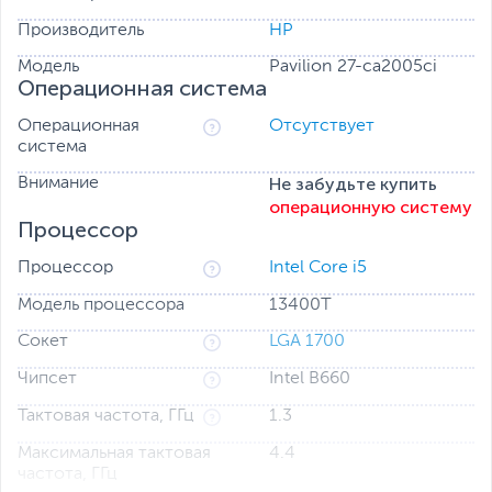
Потрясающая панель BrightView
Производитель
HP
Идеальное решение для использования в помещениях:
теперь ваши документы, фото и видео станут еще
Модель
Pavilion 27-ca2005ci
Операционная система
насыщеннее и четче.
Твердотельный накопитель PCIe
Операционная
Отсутствует
система
Загрузка в считанные секунды благодаря быстрому
твердотельному накопителю PCIe объемом до 1 Тб.
Не забудьте купить
Внимание
операционную систему
Процессор
Процессор
Intel Core i5
Модель процессора
13400T
Сокет
LGA 1700
Чипсет
Intel B660
Тактовая частота, ГГц
1.3
Максимальная тактовая
4.4
частота, ГГц