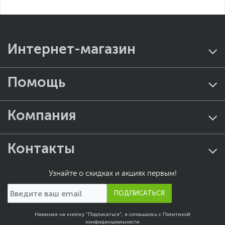
Встроенный микрофон
Мультимедиа
Веб-камера
Цвет, используемый в
Белый
оформлении
Интернет-магазин
Мощность блока
180 Вт
питания
Помощь
Безопасность
Слот для замка
Kensington Lock
Компания
Дополнительно
ИК-камера HP True
Vision 5 Мп с
технологией
приватности
Контакты
Системой временного
шумоподавления и
встроенными
Узнайте о скидках и акциях первым!
двунаправленными
цифровыми
ПОДПИСАТЬСЯ
микрофонами
Датчик камеры 1,4 мкм
Нажимая на кнопку "Подписаться", я соглашаюсь с
Политикой
Аудиосистема B&O
конфиденциальности