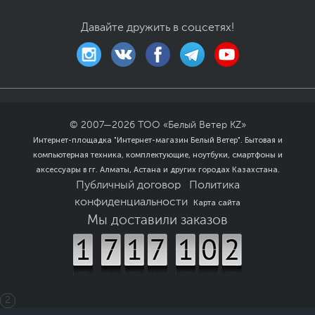
Динамики 2 x 4 Вт
Размеры и вес
Давайте дружить в соцсетях!
Размеры (Ш х В х Г)
61.41 x 20.81 x 4.13 см
Размеры упаковки (Ш х В
84 x 70 x 19 см
х Г)
Вес изделия
8.3 кг
Вес с упаковкой
14.35 кг
© 2007—
2026
ТОО «Белый Ветер KZ»
Заводские данные
Интернет-площадка "Интернет-магазин Белый Ветер". Бытовая и
компьютерная техника, комплектующие, ноутбуки, смартфоны и
Срок гарантии (мес.)
12
аксессуары в гг. Алматы, Астана и других городах Казахстана.
Публичный договор
Политика
Ссылка на сайт
www.hp.ru
производителя
конфиденциальности
Карта сайта
Если вы заметили ошибку или неточность в описании товара,
Мы доставили заказов
пожалуйста, выделите текст с ошибкой и нажмите Ctrl+Enter.
Xарактеристики, комплект поставки и внешний вид данного товара
могут отличаться от указанных или могут быть изменены
производителем без отражения в каталоге интернет-магазина.
2