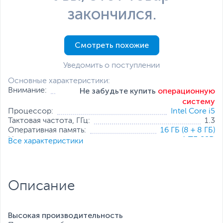
закончился.
Смотреть похожие
Уведомить о поступлении
Основные характеристики:
Не забудьте купить
операционную
Внимание:
систему
Процессор:
Intel Core i5
Тактовая частота, ГГц:
1.3
Оперативная память:
16 ГБ (8 + 8 ГБ)
Накопитель:
1 ТБ SSD
Все характеристики
Тип видеокарты:
Дискретная
Встроенный видеоадаптер:
Intel UHD Graphics 730
Дискретная видеокарта:
NVIDIA GeForce RTX 3050
Размер экрана, дюйм:
27
Описание
Разрешение экрана:
Full HD 1920x1080
Операционная система:
Отсутствует
Все характеристики
Высокая производительность