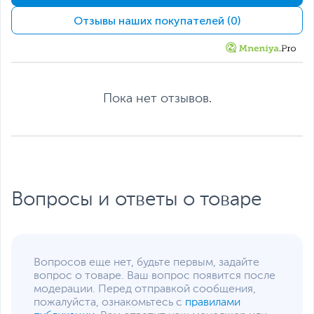
Kensington
Отзывы наших покупателей (0)
Интерфейсы
Интерфейс
2 x HDMI
,
DisplayPort
,
подключения
USB Type-C
Прочие разъемы
Аудиовыход 3.5 мм
Пока нет отзывов.
MiniJack, USB Type-B, 3
x USB Type-A
Кабели в комплекте
DisplayPort, HDMI,
Кабель USB A-B
Функции и особенности
Особенности
Технология AMD
Вопросы и ответы о товаре
FreeSync Premium
,
Технология устранения
мерцания
,
Фильтр
синего цвета
Вопросов еще нет, будьте первым, задайте
Дополнительно
Технология Msi Eye Care
вопрос о товаре. Ваш вопрос появится после
Технология Less Blue
модерации. Перед отправкой сообщения,
Light
Размеры и вес
пожалуйста, ознакомьтесь с
правилами