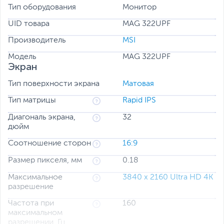
положение монитора для максимальной
Тип оборудования
Монитор
эргономичности
VESA DisplayHDR 400
Стандарт
– расширенный
UID товара
MAG 322UPF
динамический диапазон увеличивает
Производитель
контрастность
MSI
Night Vision: «ночное зрение»
Режим
для
Модель
MAG 322UPF
улучшенной ориентации в темных игровых
Экран
сценах
Тип поверхности экрана
Матовая
Тип матрицы
Rapid IPS
Диагональ экрана,
32
дюйм
Соотношение сторон
16:9
Размер пикселя, мм
0.18
Максимальное
3840 x 2160 Ultra HD 4K
разрешение
Частота при
160
максимальном
разрешении, Гц