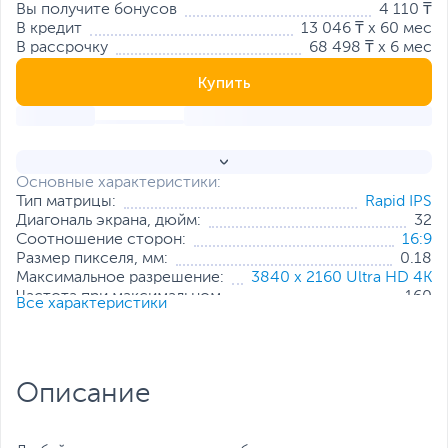
Вы получите бонусов
4 110 ₸
В кредит
13 046 ₸ x 60 мес
В рассрочку
68 498 ₸ x 6 мес
Купить
Основные характеристики:
Тип матрицы:
Rapid IPS
Диагональ экрана, дюйм:
32
Соотношение сторон:
16:9
Размер пикселя, мм:
0.18
Максимальное разрешение:
3840 x 2160 Ultra HD 4K
Частота при максимальном
160
Все характеристики
разрешении, Гц:
Яркость, кд/м2:
400
Контрастность:
1000:1
Интерфейс
2 x HDMI
,
DisplayPort
,
USB
Описание
подключения:
Type-C
Стандарт крепления VESA:
100x100 мм
Особенности:
Технология AMD FreeSync Premium
,