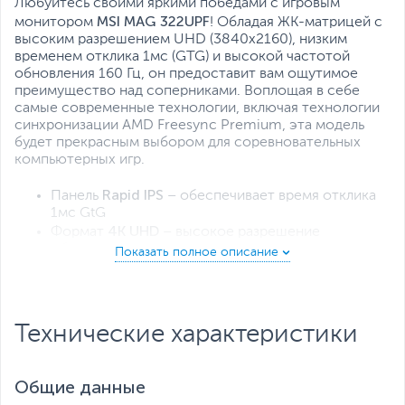
Технология устранения мерцания
,
Любуйтесь своими яркими победами с игровым
Фильтр синего цвета
MSI MAG 322UPF
монитором
! Обладая ЖК-матрицей с
Все характеристики
высоким разрешением UHD (3840x2160), низким
временем отклика 1мс (GTG) и высокой частотой
обновления 160 Гц, он предоставит вам ощутимое
преимущество над соперниками. Воплощая в себе
самые современные технологии, включая технологии
синхронизации AMD Freesync Premium, эта модель
будет прекрасным выбором для соревновательных
компьютерных игр.
Rapid IPS
Панель
– обеспечивает время отклика
1мс GtG
4K UHD
Формат
– высокое разрешение
обеспечивает четкое и детализированное
изображение
HDMI 2.1
Интерфейс
с пропускной
способностью 48 Гбит/с, благодаря чему он
способен выводить 4K-контент с новейших
Технические характеристики
игровых консолей с частотой кадров 120 Гц
Gaming Intelligence
Приложение
: оптимизация
настроек монитора под конкретные игры
Общие данные
Регулируемая подставка – легко меняйте