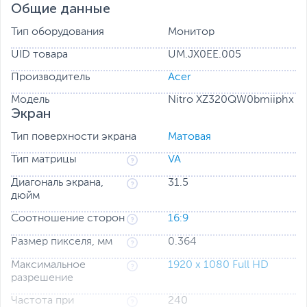
Общие данные
Тип оборудования
Монитор
UID товара
UM.JX0EE.005
Производитель
Acer
Модель
Nitro XZ320QW0bmiiphx
Экран
Тип поверхности экрана
Матовая
Тип матрицы
VA
Диагональ экрана,
31.5
дюйм
Соотношение сторон
16:9
Размер пикселя, мм
0.364
Максимальное
1920 x 1080 Full HD
разрешение
Частота при
240