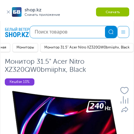
shop.kz
Скачать
Скачать приложение
вная
Мониторы
Монитор 31.5" Acer Nitro XZ320QW0bmiiphx, Black
Монитор 31.5" Acer Nitro
XZ320QW0bmiiphx, Black
Кешбэк 10%