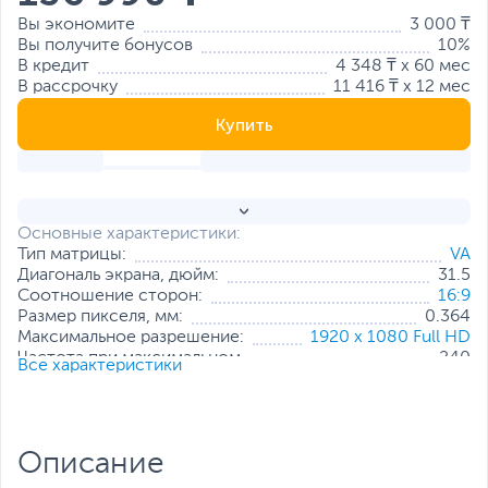
Вы экономите
3 000 ₸
Вы получите бонусов
10%
В кредит
4 348 ₸ x 60 мес
В рассрочку
11 416 ₸ x 12 мес
Купить
Основные характеристики:
Тип матрицы:
VA
Диагональ экрана, дюйм:
31.5
Соотношение сторон:
16:9
Размер пикселя, мм:
0.364
Максимальное разрешение:
1920 x 1080 Full HD
Частота при максимальном
240
Все характеристики
разрешении, Гц:
Яркость, кд/м2:
250
Мин. время отклика пикселя, мс:
1
Контрастность:
3000:1
Описание
Интерфейс подключения:
2 x HDMI
,
DisplayPort
Стандарт крепления VESA:
100x100 мм