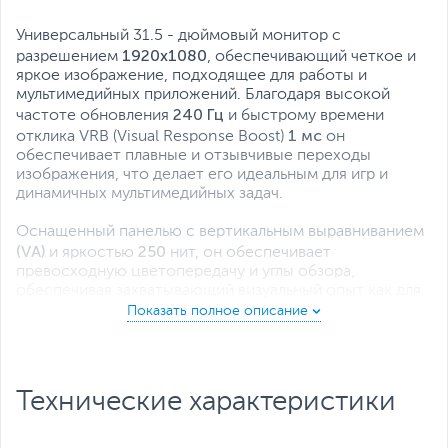
Все характеристики
Универсальный 31.5 - дюймовый монитор с
1920x1080
разрешением
, обеспечивающий четкое и
яркое изображение, подходящее для работы и
мультимедийных приложений. Благодаря высокой
240 Гц
частоте обновления
и быстрому времени
1 мс
отклика VRB (Visual Response Boost)
он
обеспечивает плавные и отзывчивые переходы
изображения, что делает его идеальным для игр и
динамичных мультимедийных задач.
Оснащенный панелью с вертикальным выравниванием
(VA)
250
и яркостью
нит, он обеспечивает
превосходную цветопередачу и углы обзора,
обеспечивая захватывающий визуальный опыт как для
профессионального, так и для личного использования.
Изогнутый до совершенства
Изогнутый форм-фактор создает невероятные
впечатления от просмотра.
Технические характеристики