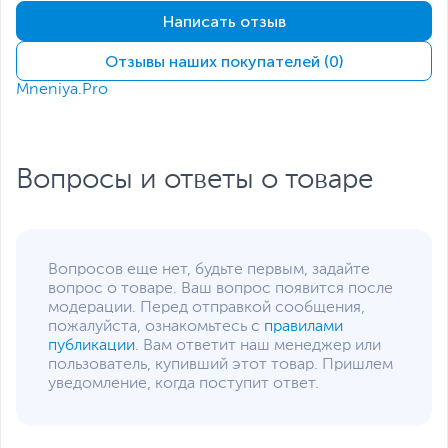
Корпус
Написать отзыв
Цвет, используемый в
Черный
Отзывы наших покупателей (0)
оформлении
Mneniya.Pro
Стандарт крепления
100x100 мм
VESA
Углы наклона монитора
от -5 до 20 градусов
Вопросы и ответы о товаре
Слот для замка
Есть
Kensington
Интерфейсы
Интерфейс
2 x HDMI
,
DisplayPort
Вопросов еще нет, будьте первым, задайте
подключения
вопрос о товаре. Ваш вопрос появится после
модерации. Перед отправкой сообщения,
Прочие разъемы
Аудиовыход 3.5 мм
пожалуйста, ознакомьтесь с
правилами
MiniJack х 2
Питание
публикации
. Вам ответит наш менеджер или
пользователь, купивший этот товар. Пришлем
Потребляемая
уведомление, когда поступит ответ.
33
мощность
(максимальная), Вт