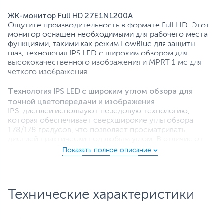
Все характеристики
ЖК-монитор Full HD 27E1N1200A
Ощутите производительность в формате Full HD. Этот
монитор оснащен необходимыми для рабочего места
функциями, такими как режим LowBlue для защиты
глаз, технология IPS LED с широким обзором для
высококачественного изображения и MPRT 1 мс для
четкого изображения.
Технология IPS LED с широким углом обзора для
точной цветопередачи и изображения
IPS-дисплеи используют передовую технологию,
которая обеспечивает сверхширокие углы обзора
178/178 градусов, что позволяет просматривать
дисплей практически под любым углом. В отличие от
стандартных TN-панелей, IPS-дисплеи обеспечивают
исключительно четкие изображения с яркими цветами,
что делает их идеальными не только для фотографий,
фильмов и веб-браузинга, но и для профессиональных
приложений, которые требуют точности
Технические характеристики
цветопередачи и постоянной яркости в любое время.
Дисплей Full HD 16:9 для четких и детализированных