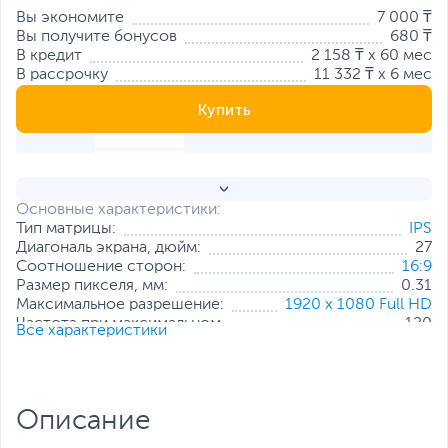
Вы экономите
7 000 ₸
Вы получите бонусов
680 ₸
В кредит
2 158 ₸ x 60 мес
В рассрочку
11 332 ₸ x 6 мес
Купить
Основные характеристики:
Тип матрицы:
IPS
Диагональ экрана, дюйм:
27
Соотношение сторон:
16:9
Размер пикселя, мм:
0.31
Максимальное разрешение:
1920 x 1080 Full HD
Частота при максимальном
120
Все характеристики
разрешении, Гц:
Яркость, кд/м2:
300
Мин. время отклика пикселя, мс:
4
Контрастность:
1500:1
Описание
Интерфейс подключения:
VGA
,
HDMI
,
DisplayPort
Стандарт крепления VESA:
100x100 мм