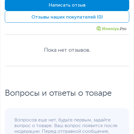
изображения, обеспечивает более четкое и точное
Написать отзыв
изображение для улучшения игрового процесса.
Цветовой охват DCI-
79.8
Лучший выбор для захватывающих и чувствительных к
P3, %
Отзывы наших покупателей (0)
подергиванию игр.
Цветовой охват
81.1
Adobe RGB, %
Корпус
Цвет, используемый в
Черный
оформлении
Пока нет отзывов.
Стандарт крепления
100x100 мм
VESA
Углы наклона монитора
от -5 до 20 градусов
Слот для замка
Есть
Kensington
Вопросы и ответы о товаре
Интерфейсы
Интерфейс
VGA
,
HDMI
,
DisplayPort
подключения
Вопросов еще нет, будьте первым, задайте
Прочие разъемы
Аудиовход 3.5 мм
вопрос о товаре. Ваш вопрос появится после
MiniJack, Аудиовыход
модерации. Перед отправкой сообщения,