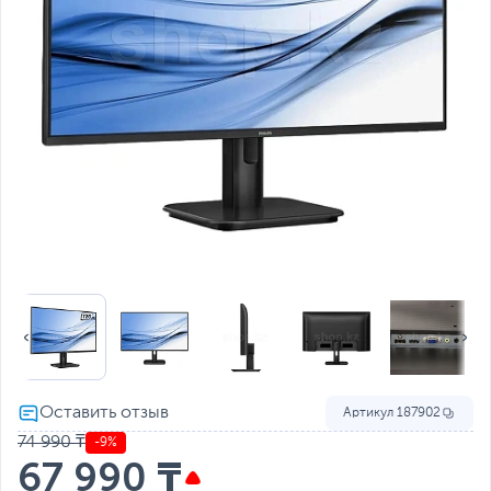
Артикул
187902
74 990 ₸
-9%
67 990 ₸