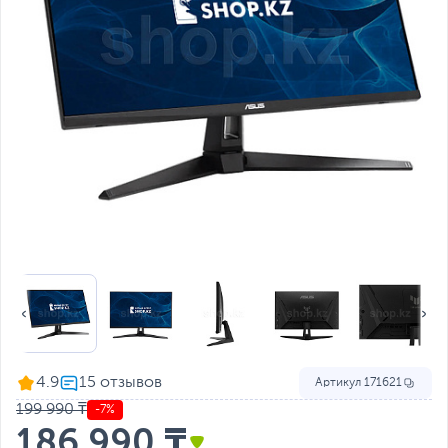
4.9
Артикул
171621
199 990 ₸
-7%
186 990 ₸