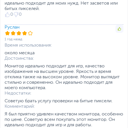
идеально подходит для моих нужд. Нет засветов или
GameVisual, Extreme
Отличительной особенностью монитора
битых пикселей.
Low Motion Blur,
TUF Gaming VG27AQA1A является
0
0
GamePlus, GameFast,
повышенная частота обновления экрана –
Shadow Boost,
DisplayWidget, Low Blue
до 170 Гц в режиме разгона. За счет этого
Руслан
Light
улучшается плавность отображения
Эргономичный дизайн
1 год назад
динамичных сцен в играх и фильмах.
Тонкие рамки с трех
Время использования:
сторон
Встроенные
около месяца
аудиодинамики
Достоинства:
мощностью 2x2Вт
Монитор идеально подходит для игр, качество
Размеры и вес
изображения на высшем уровне. Яркость и время
отклика также на высоком уровне. Монитор выглядит
Размеры (Ш х В х Г)
61.5 x 36.6 x 5 см - без
стильно и современно. Он идеально подходит для
подставки
моего компьютера.
61.5 x 45.4 x 21.3 см - с
Недостатки:
подставкой
Советую брать услугу проверки на битые пиксели.
Размеры упаковки (Ш х В
69 x 47 x 15 см
Комментарий:
х Г)
Я был приятно удивлен качеством монитора, особенно
Вес изделия
по цене. Советую всем покупать этот монитор. Он
3.85 кг
идеально подходит для игр и для работы.