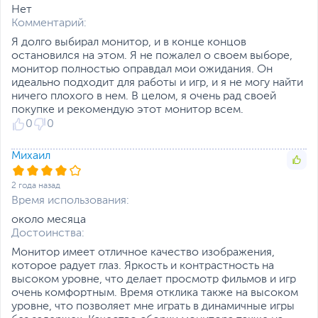
Нет
Комментарий:
Я долго выбирал монитор, и в конце концов
остановился на этом. Я не пожалел о своем выборе,
Утилита ASUS DisplayWidget Lite
монитор полностью оправдал мои ожидания. Он
предназначена для быстрой настройки
идеально подходит для работы и игр, и я не могу найти
монитора и активации эксклюзивных
ничего плохого в нем. В целом, я очень рад своей
покупке и рекомендую этот монитор всем.
функций, таких как Shadow Boost и
0
0
GameVisual.
Михаил
ASUS GameVisual позволяет быстро
настраивать монитор в соответствии с
2 года назад
Время использования:
текущими задачами и условиями, чтобы
около месяца
получить максимально качественное
Достоинства:
изображение, а благодаря технологии
Монитор имеет отличное качество изображения,
Shadow Boost улучшается отображение
которое радует глаз. Яркость и контрастность на
темных фрагментов игровых сцен, при этом
высоком уровне, что делает просмотр фильмов и игр
светлые области остаются без
очень комфортным. Время отклика также на высоком
уровне, что позволяет мне играть в динамичные игры
существенных изменений. Это позволит