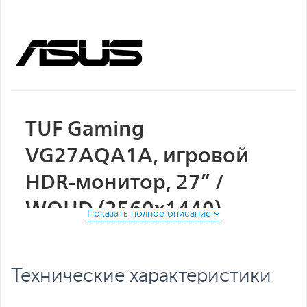
Все характеристики
TUF Gaming
VG27AQA1A, игровой
HDR-монитор, 27” /
WQHD (2560x1440),
разгон до 170 Гц (от 144
Гц), минимизация
Технические характеристики
смазывания (ELMB),