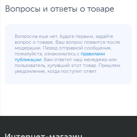
Вопросы и ответы о товаре
Вопросов еще нет, будьте первым, задайте
вопрос о товаре. Ваш вопрос появится после
модерации. Перед отправкой сообщения,
пожалуйста, ознакомьтесь с
правилами
публикации
. Вам ответит наш менеджер или
пользователь, купивший этот товар. Пришлем
уведомление, когда поступит ответ.
Для уменьшения вероятности появления
неприятных симптомов, связанных с
усталостью глаз, специалисты ASUS
разработали технологию Flicker-Free,
которая подавляет мерцание экрана.
Кроме того, в мониторах ASUS реализуется
Интернет-магазин