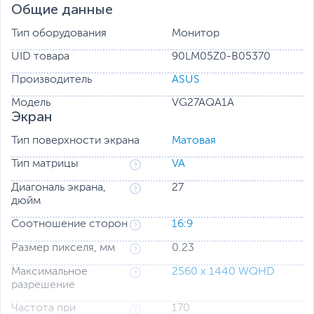
FreeSync Premium, 1 мс
Общие данные
(MPRT), Shadow Boost,
Тип оборудования
Монитор
DisplayWidget Lite
UID товара
90LM05Z0-B05370
Производитель
ASUS
27-дюймовый монитор с разрешением
Модель
VG27AQA1A
WQHD (2560x1440) и высокой частотой
Экран
обновления (170 Гц при разгоне) – для
профессиональных киберспортсменов и
Тип поверхности экрана
Матовая
увлеченных геймеров
Тип матрицы
VA
Минимизация смазывания изображения и
Диагональ экрана,
27
низкое время отклика – 1 мс (MPRT)
дюйм
Сертификация FreeSync Premium: высокое
качество изображения за счет переменной
Соотношение сторон
16:9
частоты обновления экрана (активировано
Размер пикселя, мм
0.23
по умолчанию)
Расширенный динамический диапазон:
Максимальное
2560 x 1440 WQHD
разрешение
соответствие стандарту HDR-10
Частота при
170