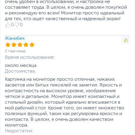
четкое изображение при показе
очень удобен в использовании, и настройка не
составляет труда. В целом, я очень доволен покупкой
динамичных сцен в компьютерных играх.
и рекомендую его всем! Монитор просто идеальный
для тех, кто ищет качественный и надежный экран!
0
0
Жанибек
2 года назад
Время использования:
около месяца
Достоинства:
Картинка на мониторе просто отличная, никаких
засветов или битых пикселей не заметил. Яркость и
контрастность на высоком уровне, изображение
четкое и детальное. Монитор имеет компактный и
стильный дизайн, который идеально вписывается в
мой рабочий стол. Кроме того, он имеет множество
полезных функций, таких как регулировка яркости и
контраста. В целом, я очень доволен качеством
монитора.
Недостатки: