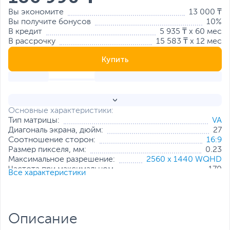
Вы экономите
13 000 ₸
Вы получите бонусов
10%
В кредит
5 935 ₸ x 60 мес
В рассрочку
15 583 ₸ x 12 мес
Купить
Основные характеристики:
Тип матрицы:
VA
Диагональ экрана, дюйм:
27
Соотношение сторон:
16:9
Размер пикселя, мм:
0.23
Максимальное разрешение:
2560 x 1440 WQHD
Частота при максимальном
170
Все характеристики
разрешении, Гц:
Яркость, кд/м2:
300
Контрастность:
3000:1
Интерфейс подключения:
2 x HDMI
,
DisplayPort
Описание
Стандарт крепления VESA:
100x200 мм
Особенности:
Технология AMD FreeSync Premium