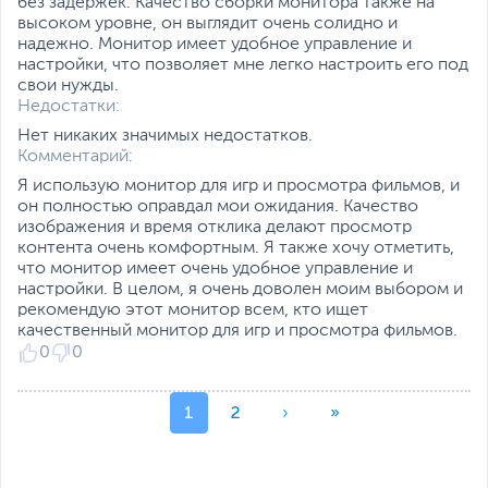
без задержек. Качество сборки монитора также на
быстрее заметить затаившегося в тени
высоком уровне, он выглядит очень солидно и
врага.
надежно. Монитор имеет удобное управление и
настройки, что позволяет мне легко настроить его под
свои нужды.
Поскольку данный монитор ориентирован
Недостатки:
в первую очередь на геймеров, в нем
Нет никаких значимых недостатков.
реализованы специальные функции,
Комментарий:
предназначенные для любителей
Я использую монитор для игр и просмотра фильмов, и
компьютерных игр и разработанные с их
он полностью оправдал мои ожидания. Качество
изображения и время отклика делают просмотр
участием. Они активируются с помощью
контента очень комфортным. Я также хочу отметить,
кнопки GamePlus.
что монитор имеет очень удобное управление и
настройки. В целом, я очень доволен моим выбором и
рекомендую этот монитор всем, кто ищет
качественный монитор для игр и просмотра фильмов.
0
0
1
2
›
»