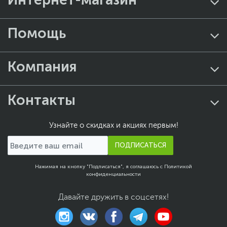
функция фильтрации синего света, который
может оказывать вредное влияние на
глаза. Степень фильтрации задается
Помощь
пользователем в экранном меню.
Компания
Контакты
Узнайте о скидках и акциях первым!
ПОДПИСАТЬСЯ
Нажимая на кнопку "Подписаться", я соглашаюсь с
Политикой
конфиденциальности
Давайте дружить в соцсетях!