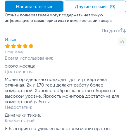
Kensington
Написать отзыв
Другие отзывы (9)
Интерфейсы
Отзывы пользователей могут содержать неточную
Интерфейс
2 x HDMI
,
DisplayPort
информацию о характеристиках и комплектации товара.
подключения
По дате
Прочие разъемы
Разъем для наушников
Ильяс
Кабели в комплекте
DisplayPort
Питание
1 год назад
Время использования:
Потребляемая
24
около месяца
мощность
Достоинства:
(максимальная), Вт
Монитор идеально подходит для игр, картинка
Потребляемая
0.5
отличная, 2к и 170 герц делают работу более
мощность (в режиме
комфортной. Хорошо собран, качество сборки на
ожидания), Вт
высоком уровне. Яркость монитора достаточна для
Функции и особенности
комфортной работы.
Недостатки:
Особенности
Технология AMD
FreeSync Premium
Динамики тихие.
Комментарий:
Дополнительно
Технология Trace Free
Я был приятно удивлен качеством монитора, он
Видео функции: