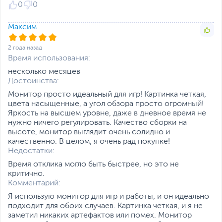
Вес с упаковкой
6.75 кг
0
0
Заводские данные
Максим
Срок гарантии (мес.)
36
Ссылка на сайт
www.asus.com/ru
2 года назад
производителя
Время использования:
Если вы заметили ошибку или неточность в описании товара,
несколько месяцев
пожалуйста, выделите текст с ошибкой и нажмите Ctrl+Enter.
Достоинства:
Xарактеристики, комплект поставки и внешний вид данного товара
могут отличаться от указанных или могут быть изменены
Монитор просто идеальный для игр! Картинка четкая,
Технология адаптивной синхронизации
производителем без отражения в каталоге интернет-магазина.
цвета насыщенные, а угол обзора просто огромный!
AMD FreeSync Premium при подключении
Яркость на высшем уровне, даже в дневное время не
нужно ничего регулировать. Качество сборки на
по интерфейсам DisplayPort и HDMI
высоте, монитор выглядит очень солидно и
помогае устранить разрывы изображения и
качественно. В целом, я очень рад покупке!
задержки, синхронизируя частоту кадров
Недостатки:
на видеокарте и мониторе, а технология
Время отклика могло быть быстрее, но это не
критично.
минимизации смазывания, разработанная
Комментарий:
специалистами ASUS и получившая
Я использую монитор для игр и работы, и он идеально
название Extreme Low Motion Blur (ELMB),
подходит для обоих случаев. Картинка четкая, и я не
позволяет монитору выдавать более
заметил никаких артефактов или помех. Монитор