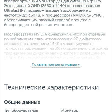
киберспортивный монитор для динамичных игр FPS.
Этот дисплей QHD (2560 x 1440) оснащен панелью
Ultrafast IPS, поддерживающей изображение с
частотой до 360 Гц, и процессором NVIDIA G-SYNC ,
обеспечивающим плавный игровой процесс с
беспрецедентной реалистичностью.
Исследователи NVIDIA обнаружили, что при стрельбе
по небольшим целям использование 27-дюймового
дисплея с разрешением 1440p может улучшить
точность прицеливания на 3% по сравнению с игрой на
традиционном 25-дюймовом дисплее с разрешением
1080p. Для конкурентоспособных геймеров эти 3%
могут означать разницу между победой и поражением.
Технические характеристики
Общие данные
Тип оборудования
Монитор