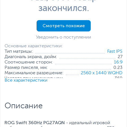
закончился.
Смотреть похожие
Уведомить о поступлении
Основные характеристики:
Тип матрицы:
Fast IPS
Диагональ экрана, дюйм:
27
Соотношение сторон:
16:9
Размер пикселя, мм:
0.23
Максимальное разрешение:
2560 x 1440 WQHD
Частота при максимальном
360
Все характеристики
разрешении, Гц:
Яркость, кд/м2:
600
Мин. время отклика пикселя, мс:
1
Контрастность:
1000:1
Описание
Интерфейс подключения:
3 x HDMI
,
DisplayPort
Стандарт крепления VESA:
100x100 мм
Все характеристики
ROG Swift 360Hz PG27AQN
- идеальный игровой