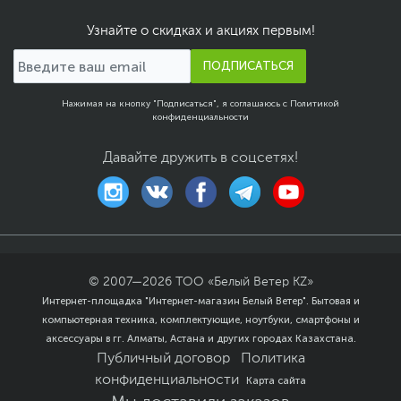
подставки
61.4 x 46.7 x 25 см - с
Узнайте о скидках и акциях первым!
подставкой
ПОДПИСАТЬСЯ
Размеры упаковки (Ш х В
71 x 51 x 27 см
х Г)
Нажимая на кнопку "Подписаться", я соглашаюсь с
Политикой
Вес изделия
8.4 кг - с подставкой
конфиденциальности
4.8 кг - без подставки
Давайте дружить в соцсетях!
Вес с упаковкой
12.2 кг
Заводские данные
Срок гарантии (мес.)
36
Ссылка на сайт
www.asus.com/ru
производителя
Если вы заметили ошибку или неточность в описании товара,
© 2007—
2026
ТОО «Белый Ветер KZ»
пожалуйста, выделите текст с ошибкой и нажмите Ctrl+Enter.
Интернет-площадка "Интернет-магазин Белый Ветер". Бытовая и
Xарактеристики, комплект поставки и внешний вид данного товара
компьютерная техника, комплектующие, ноутбуки, смартфоны и
могут отличаться от указанных или могут быть изменены
аксессуары в гг. Алматы, Астана и других городах Казахстана.
производителем без отражения в каталоге интернет-магазина.
Публичный договор
Политика
конфиденциальности
Карта сайта