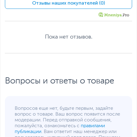
получить больше от игры. Разработанный при участии
Отзывы наших покупателей (0)
VESA
профессиональных геймеров, PG27AQN включает в
себя функции, которые позволяют игрокам
Углы наклона монитора
от -5 до 20 градусов
практиковать и совершенствовать свои игровые
Слот для замка
Есть
навыки.
Kensington
Интерфейсы
Пока нет отзывов.
Регулировка по высоте,
10
см
Интерфейс
3 x HDMI
,
DisplayPort
подключения
Прочие разъемы
Вопросы и ответы о товаре
Разъем для наушников, 2
x USB 3.2 Gen1 Type-A
Кабели в комплекте
DisplayPort, HDMI,
Кабель USB A-B
Питание
Вопросов еще нет, будьте первым, задайте
вопрос о товаре. Ваш вопрос появится после
Потребляемая
42
модерации. Перед отправкой сообщения,
мощность
пожалуйста, ознакомьтесь с
правилами
(максимальная), Вт
публикации
. Вам ответит наш менеджер или