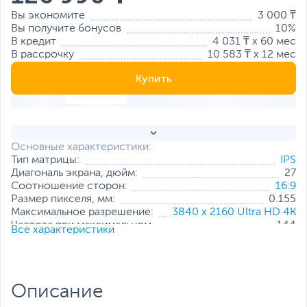
Вы экономите
3 000 ₸
Вы получите бонусов
10%
В кредит
4 031 ₸ x 60 мес
В рассрочку
10 583 ₸ x 12 мес
Купить
Основные характеристики:
Тип матрицы:
IPS
Диагональ экрана, дюйм:
27
Соотношение сторон:
16:9
Размер пикселя, мм:
0.155
Максимальное разрешение:
3840 x 2160 Ultra HD 4K
Частота при максимальном
144
Все характеристики
разрешении, Гц:
Яркость, кд/м2:
250
Мин. время отклика пикселя, мс:
0.5
Контрастность:
1000:1
Описание
Интерфейс подключения:
2 x HDMI
,
DisplayPort
Стандарт крепления VESA:
100x100 мм