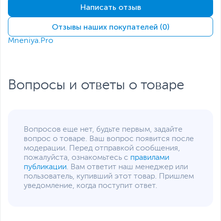
оформлении
Написать отзыв
Стандарт крепления
100x100 мм
Отзывы наших покупателей (0)
VESA
Mneniya.Pro
Углы наклона монитора
от -5 до 20 градусов
Слот для замка
Есть
Kensington
Интерфейсы
Вопросы и ответы о товаре
Интерфейс
2 x HDMI
,
DisplayPort
подключения
Прочие разъемы
Аудиовыход 3.5 мм
Вопросов еще нет, будьте первым, задайте
MiniJack
вопрос о товаре. Ваш вопрос появится после
модерации. Перед отправкой сообщения,
Кабели в комплекте
HDMI
Питание
пожалуйста, ознакомьтесь с
правилами
публикации
. Вам ответит наш менеджер или
Потребляемая
пользователь, купивший этот товар. Пришлем
45
мощность
уведомление, когда поступит ответ.
(максимальная), Вт
Потребляемая
0.5