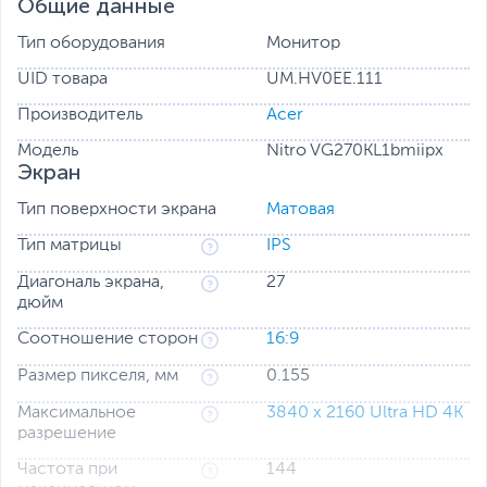
Общие данные
Тип оборудования
Монитор
UID товара
UM.HV0EE.111
Производитель
Acer
Модель
Nitro VG270KL1bmiipx
Экран
Тип поверхности экрана
Матовая
Тип матрицы
IPS
Диагональ экрана,
27
дюйм
Соотношение сторон
16:9
Размер пикселя, мм
0.155
Максимальное
3840 x 2160 Ultra HD 4K
разрешение
Частота при
144