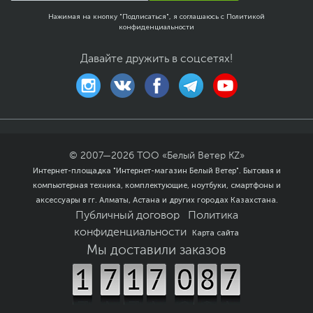
61.5 х 63.8 х 16 см - с
Нажимая на кнопку "Подписаться", я соглашаюсь с
Политикой
подставкой
конфиденциальности
Размеры упаковки (Ш х В
72 х 46.5 х 13 см
Давайте дружить в соцсетях!
х Г)
Вес изделия
4.03 кг - без подставки
4.38 кг - с подставкой
Вес с упаковкой
6.89 кг
Заводские данные
© 2007—
2026
ТОО «Белый Ветер KZ»
Срок гарантии (мес.)
12
Интернет-площадка "Интернет-магазин Белый Ветер". Бытовая и
Ссылка на сайт
www.acer.ru
компьютерная техника, комплектующие, ноутбуки, смартфоны и
производителя
аксессуары в гг. Алматы, Астана и других городах Казахстана.
Если вы заметили ошибку или неточность в описании товара,
Публичный договор
Политика
пожалуйста, выделите текст с ошибкой и нажмите Ctrl+Enter.
конфиденциальности
Карта сайта
Xарактеристики, комплект поставки и внешний вид данного товара
могут отличаться от указанных или могут быть изменены
Мы доставили заказов
производителем без отражения в каталоге интернет-магазина.