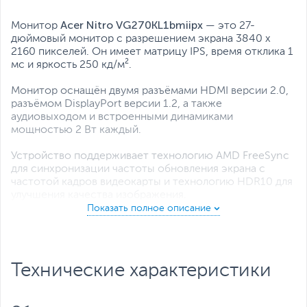
Все характеристики
Acer Nitro VG270KL1bmiipx
Монитор
— это 27-
дюймовый монитор с разрешением экрана 3840 x
2160 пикселей. Он имеет матрицу IPS, время отклика 1
мс и яркость 250 кд/м².
Монитор оснащён двумя разъёмами HDMI версии 2.0,
разъёмом DisplayPort версии 1.2, а также
аудиовыходом и встроенными динамиками
мощностью 2 Вт каждый.
Устройство поддерживает технологию AMD FreeSync
для синхронизации частоты обновления экрана с
частотой кадров видеокарты и технологию HDR10 для
улучшения качества изображения.
Технические характеристики