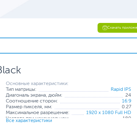
Скачать прилож
Black
Основные характеристики:
Тип матрицы:
Rapid IPS
Диагональ экрана, дюйм:
24
Соотношение сторон:
16:9
Размер пикселя, мм:
0.27
Максимальное разрешение:
1920 x 1080 Full HD
Частота при максимальном
180
Все характеристики
разрешении, Гц:
Яркость, кд/м2:
300
Мин. время отклика пикселя, мс:
1