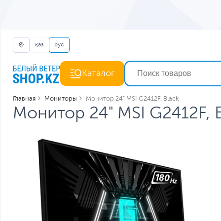
қаз
рус
Каталог
Главная
Мониторы
Монитор 24" MSI G2412F, Black
Монитор 24" MSI G2412F, 