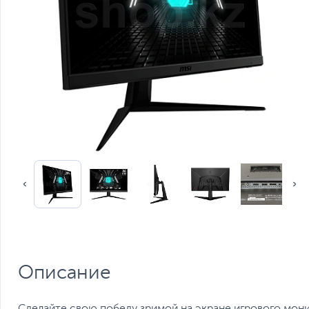
Описание
Сделайте свою победу зримой на экране игрового мон