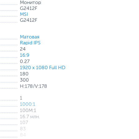
Монитор
G2412F
MSI
G2412F
Матовая
Rapid IPS
24
16:9
0.27
1920 x 1080 Full HD
180
300
H:178/V:178
1
1000:1
100M:1
16.7 млн.
107
83
84