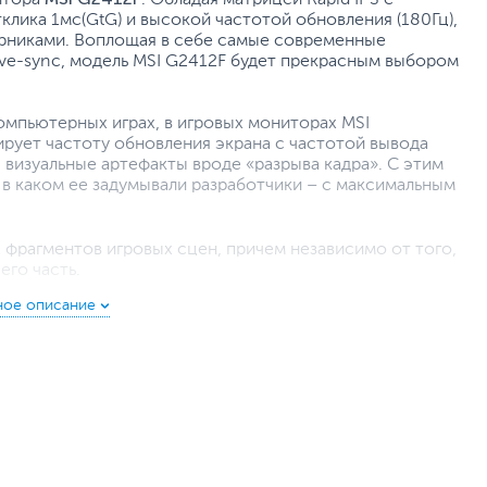
лика 1мс(GtG) и высокой частотой обновления (180Гц),
рниками. Воплощая в себе самые современные
ve-sync, модель MSI G2412F будет прекрасным выбором
омпьютерных играх, в игровых мониторах MSI
ирует частоту обновления экрана с частотой вывода
визуальные артефакты вроде «разрыва кадра». С этим
 в каком ее задумывали разработчики – с максимальным
фрагментов игровых сцен, причем независимо от того,
его часть.
I идеально подходят для панорамных конфигураций со
ат максимальный эффект присутствия в играх, а также
ональных приложениях.