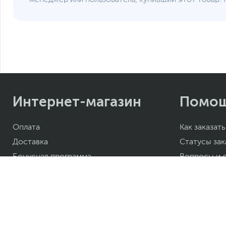
Интернет-магазин
Помо
Оплата
Как заказать
Доставка
Статусы зак
Бонусная программа
Вопросы и 
Кредитование
Карта AMUL
Акции
Конфигурат
Полезные рассылки
Помощь в в
Подарочные сертификаты
Калькулятор