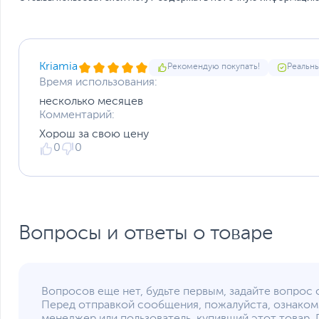
Вес с упаковкой
Заводские данные
Срок гарантии (мес.)
Ссылка на сайт производителя
Kriamia
Рекомендую покупать!
Реальны
Если вы заметили ошибку или неточность в описании товара, пожал
Время использования:
Xарактеристики, комплект поставки и внешний вид данного товар
без отражения в каталоге интернет-магазина.
несколько месяцев
Комментарий:
Хорош за свою цену
0
0
Вопросы и ответы о товаре
Вопросов еще нет, будьте первым, задайте вопрос 
Перед отправкой сообщения, пожалуйста, ознаком
менеджер или пользователь, купивший этот товар. 