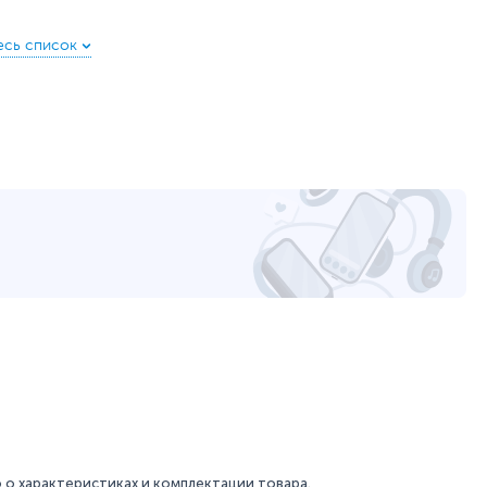
Черный
75x75 мм
от -5 до 20 градусов
Есть
2 x HDMI
,
DisplayPort
Разъем для наушников
HDMI
Технология устранения мерцания
,
Фильтр
синего цвета
Режим Night Vision
Технология Adaptive-sync
Сверхтонкая экранная рамка с 3-х сторон
54.1 x 32.2 x 5.9 см - без подставки
54.1 x 42.4 x 23.1 см - с подставкой
2.7 кг - без подставки
4.2 кг - с подставкой
о характеристиках и комплектации товара.