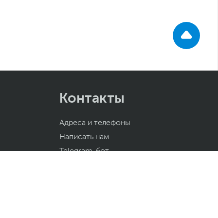
Контакты
Адреса и телефоны
Написать нам
Telegram-бот
Узнайте о скидках и акциях первым!
ПОДПИСАТЬСЯ
Нажимая на кнопку "Подписаться", я соглашаюсь с
Политикой конфиденциальности