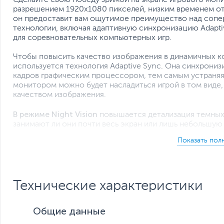
разрешением 1920х1080 пикселей, низким временем отк
он предоставит вам ощутимое преимущество над сопе
технологии, включая адаптивную синхронизацию Adapti
для соревновательных компьютерных игр.
Чтобы повысить качество изображения в динамичных к
используется технология Adaptive Sync. Она синхрониз
кадров графическим процессором, тем самым устраняя 
монитором можно будет насладиться игрой в том виде,
качеством изображения.
В режиме Night Vision
повышается детализация темных 
занимают ли они почти весь экран или лишь небольшую 
Благодаря узкой экранной рамке игровые мониторы MS
180° полем обзора. Мультимониторные системы обеспеч
будут полезными для продуктивной работы в професси
Технические характеристики
Общие данные