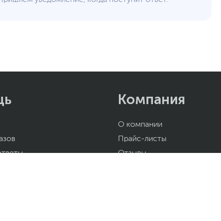
щь
Компания
О компании
азов
Прайс-листы
ответы
Отзывы
ET
Новости
ор компьютера
Арендодателям
ыборе смартфона
Благотворительность
 блока питания
Корпоративным клиентам