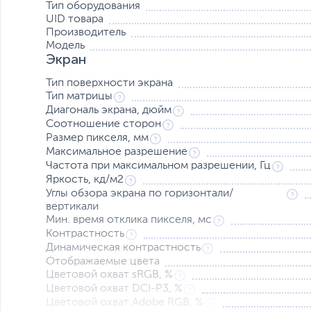
Тип оборудования
UID товара
Производитель
Модель
Экран
Тип поверхности экрана
Тип матрицы
Диагональ экрана, дюйм
Соотношение сторон
Размер пикселя, мм
Максимальное разрешение
Частота при максимальном разрешении, Гц
Яркость, кд/м2
Углы обзора экрана по горизонтали/
вертикали
Мин. время отклика пикселя, мс
Контрастность
Динамическая контрастность
Отображаемые цвета
Цветовой охват sRGB, %
Цветовой охват DCI-P3, %
Цветовой охват Adobe RGB, %