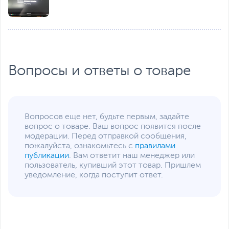
Функции и особенности
Особенности
Поворот экрана на 90°
(портретный режим)
,
Регулировка по высоте
,
Технология устранения
мерцания
,
Фильтр
Игровой ассистент
Вопросы и ответы о товаре
синего цвета
,
Таймер на экране поможет игроку уверенно
Аудиодинамики
контролировать интервалы времени в игровых
эпизодах.
Дополнительно
Технология Low Blue
Light
Вопросов еще нет, будьте первым, задайте
HDR 10
вопрос о товаре. Ваш вопрос появится после
Встроенные динамики:
модерации. Перед отправкой сообщения,
2x 2Вт
пожалуйста, ознакомьтесь с
правилами
Углы поворота: ±15°
Размеры и вес
публикации
. Вам ответит наш менеджер или
пользователь, купивший этот товар. Пришлем
Размеры (Ш х В х Г)
55.6 х 32.1 х 5.1 см - без
уведомление, когда поступит ответ.
подставки; 55.6 х 49.8 х
18.7 см - с подставкой
Размеры упаковки (Ш х В
63 х 49.6 х 14.2 см
х Г)