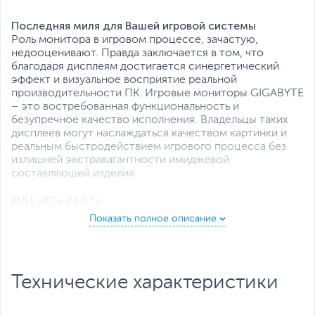
режим)
,
Регулировка по высоте
,
Технология устранения мерцания
,
Последняя миля для Вашей игровой системы
Фильтр синего цвета
,
Аудиодинамики
Роль монитора в игровом процессе, зачастую,
Все характеристики
недооценивают. Правда заключается в том, что
благодаря дисплеям достигается синергетический
эффект и визуальное восприятие реальной
производительности ПК. Игровые мониторы GIGABYTE
– это востребованная функциональность и
безупречное качество исполнения. Владельцы таких
дисплеев могут наслаждаться качеством картинки и
реальным быстродействием игрового процесса без
излишней экстравагантности имиджевой
составляющей изделия.
FULL HD и 240 Гц
Высокое разрешение и максимальная частота
обновления экрана обеспечивают высочайшее
качество воспроизведения контента и комфортное
восприятие игрового процесса.
Технические характеристики