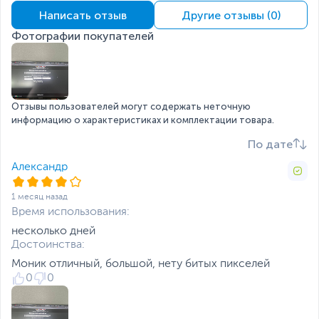
Углы наклона монитора
от -5 до 21 градусов
Написать отзыв
Другие отзывы (0)
Слот для замка
Есть
Фотографии покупателей
Kensington
Интерфейсы
Регулировка по высоте,
13
см
Отзывы пользователей могут содержать неточную
информацию о характеристиках и комплектации товара.
Интерфейс
2 x HDMI
,
DisplayPort
подключения
По дате
Прочие разъемы
Аудиовыход 3.5 мм
Александр
MiniJack
Перекрытие
Эта функция активирует вывод на экран перекрестия
Кабели в комплекте
HDMI
1 месяц назад
Питание
прицела, помогая повысить навыки прицеливания.
Время использования:
несколько дней
Потребляемая
16
Достоинства:
мощность
(максимальная), Вт
Моник отличный, большой, нету битых пикселей
0
0
Потребляемая
0.3
мощность (в режиме
ожидания), Вт