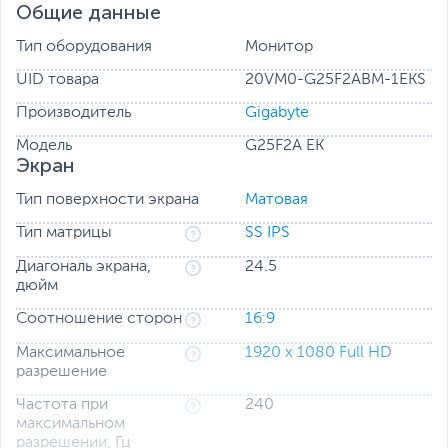
Общие данные
Тип оборудования
Монитор
UID товара
20VM0-G25F2ABM-1EKS
Производитель
Gigabyte
Модель
G25F2A EK
Экран
Тип поверхности экрана
Матовая
Простота и стиль
Аккуратное исполнение всех элементов и строгие
Тип матрицы
SS IPS
обводы каркаса – симбиоз современного стиля и
разумного аскетизма в дизайне игровой серии
Диагональ экрана,
24.5
мониторов GIGABYTE, прочная конструкция стойки и
дюйм
основания, матовая отделка корпуса, востребованный
Соотношение сторон
16:9
функционал и впечатляющие характеристики.
Максимальное
1920 x 1080 Full HD
Smart OD
разрешение
Алгоритм Smart OD отслеживает частоту обновления
и динамически корректирует настройки Overdrive. Это
Частота при
240
обеспечивает автоматическое сокращение шлейфов и
максимальном
помех, даря исключительную четкость и плавность
разрешении, Гц