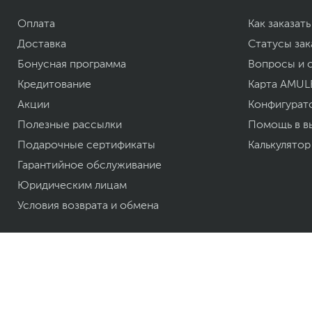
Размеры (Ш х В х Г)
Оплата
Как заказать
Размеры упаковки (Ш х В х Г)
Вес изделия
Доставка
Статусы зак
Бонусная программа
Вопросы и 
Вес с упаковкой
Заводские данные
Кредитование
Карта AMUL
Акции
Срок гарантии (мес.)
Конфигурат
Ссылка на сайт производителя
Полезные рассылки
Помощь в в
Если вы заметили ошибку или неточность в описании товара, пожал
Подарочные сертификаты
Калькулятор
Xарактеристики, комплект поставки и внешний вид данного товар
без отражения в каталоге интернет-магазина.
Гарантийное обслуживание
Юридическим лицам
Условия возврата и обмена
© 2007—
2026
ТОО «Белый Ветер KZ»
Интернет-площадка "Интернет-магазин Белый Ветер". Бытовая и компьютер
ноутбуки, смартфоны и аксессуары в гг. Алматы, Астана и других городах К