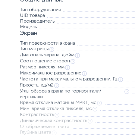
собственная частота 600 Гц). В сочетании со временем
обеспечивает исключительную четкость изображения в 
Тип оборудования
имеет значение.
UID товара
Производитель
TN ESPORTS
Модель
Экран
Доминируйте с помощью быстрой TN-панели AOC для 
время отклика 0,5 мс GTG и высокую частоту обновлен
Тип поверхности экрана
разрывов и сверхнизкой задержкой ввода для непревзо
Тип матрицы
Диагональ экрана, дюйм
Соотношение сторон
Размер пикселя, мм
СОВМЕСТИМОСТЬ С G-SYNC
Максимальное разрешение
Обеспечьте безупречное качество изображения, синхр
Частота при максимальном разрешении, Гц
этим монитором, совместимым с G-SYNC. *Полный спи
Яркость, кд/м2
на веб-сайте NVIDIA.
Углы обзора экрана по горизонтали/
вертикали
Время отклика матрицы MPRT, мс
Мин. время отклика пикселя, мс
НИЗКАЯ ЗАДЕРЖКА ВХОДНОГО СИГНАЛА
Контрастность
Раскройте свой потенциал, переключившись в режим AO
Динамическая контрастность
этот режим перенастраивает монитор в пользу максим
Отображаемые цвета
преимущество в критических ситуациях.
Глубина цвета