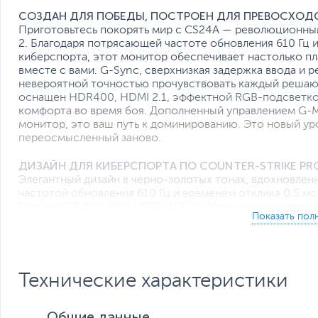
СОЗДАН ДЛЯ ПОБЕДЫ, ПОСТРОЕН ДЛЯ ПРЕВОСХОД
Приготовьтесь покорять мир с CS24A — революционным
2. Благодаря потрясающей частоте обновления 610 Гц
киберспорта, этот монитор обеспечивает настолько пл
вместе с вами. G-Sync, сверхнизкая задержка ввода и
невероятной точностью прочувствовать каждый решаю
оснащен HDR400, HDMI 2.1, эффектной RGB-подсветко
комфорта во время боя. Дополненный управлением G-
монитор, это ваш путь к доминированию. Это новый ур
переосмысленный заново.
ДИЗАЙН ДЛЯ КИБЕРСПОРТА ПО COUNTER-STRIKE PR
Элегантный дизайн в черно-золотых тонах, вдохновлен
частотой обновления 610 Гц и временем отклика 0,5 м
DisplayHDR 400, 99% sRGB, AOC G-Menu, динамическог
Эргономичная подставка и универсальные возможности 
профессиональный уровень производительности.
Технические характеристики
ЧАСТОТА ОБНОВЛЕНИЯ 610 ГЦ (РАЗГОН, СОБСТВЕНН
Общие данные
Оцените невероятно плавную работу в киберспорте с м