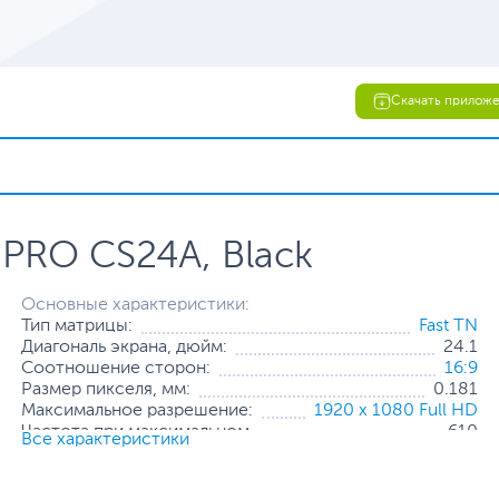
Скачать прилож
PRO CS24A, Black
Основные характеристики:
Тип матрицы:
Fast TN
Диагональ экрана, дюйм:
24.1
Соотношение сторон:
16:9
Размер пикселя, мм:
0.181
Максимальное разрешение:
1920 x 1080 Full HD
Частота при максимальном
610
Все характеристики
разрешении, Гц:
Яркость, кд/м2:
500
Мин. время отклика пикселя, мс:
0.5