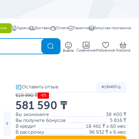
ение
Адреса
Доставка
Оплата
Гарантия
Бонусная программа
0
Войти
Сравнение
Избранное
Корзина
196493
619 990 ₸
-6%
581 590 ₸
Вы экономите
38 400 ₸
Вы получите бонусов
5 816 ₸
В кредит
18 461 ₸ x 60 мес
В рассрочку
96 932 ₸ x 6 мес