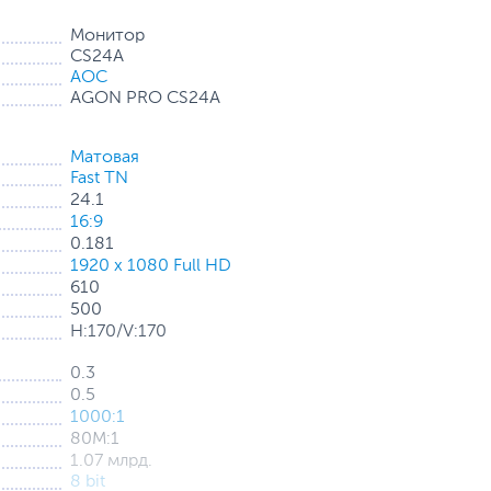
 отклика GTG 0,5 мс эта быстрая TN-панель
соревновательных играх, гарантируя, что каждый кадр
Монитор
CS24A
AOC
AGON PRO CS24A
киберспорта, обеспечивающей невероятно быстрое
ия до 610 Гц. Наслаждайтесь четким изображением без
Матовая
йденной точности в соревновательных играх.
Fast TN
24.1
16:9
0.181
1920 x 1080 Full HD
онизировав видеокарты NVIDIA нового поколения* с
610
сок видеокарт, совместимых с мониторами G-SYNC, см.
500
H:170/V:170
0.3
0.5
1000:1
C Low Input Lag. Забудьте о графических излишествах:
80М:1
ального времени отклика, обеспечивая неоспоримое
1.07 млрд.
8 bit