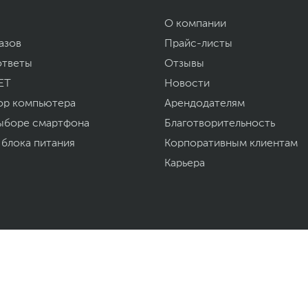
71.4 x 50~63 x 40 см - с подставкой
71.4 x 42.5 x 6.5 см - без подставки
О компании
82.2 x 60.3 x 28.3 см
10 кг - с подставкой
азов
Прайс-листы
7.4 кг - без подставки
ответы
Отзывы
15.2 кг
ET
Новости
ор компьютера
36
Арендодателям
eu.aoc.com
ыборе смартфона
Благотворительность
уйста, выделите текст с ошибкой и нажмите Ctrl+Enter.
 блока питания
Корпоративным клиентам
а могут отличаться от указанных или могут быть изменены производителем
Карьера
Мы доставили за
ная техника, комплектующие,
азахстана.