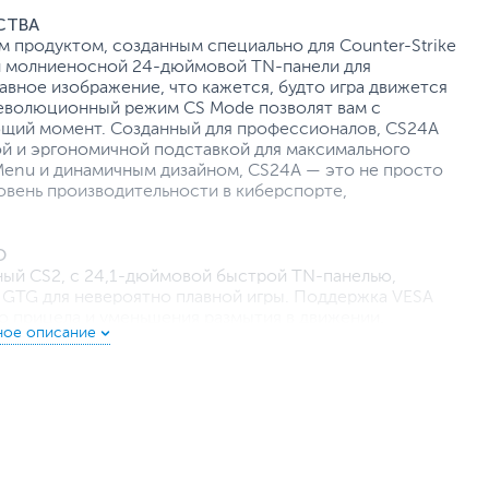
СТВА
 продуктом, созданным специально для Counter-Strike
 и молниеносной 24-дюймовой TN-панели для
авное изображение, что кажется, будто игра движется
 революционный режим CS Mode позволят вам с
щий момент. Созданный для профессионалов, CS24A
й и эргономичной подставкой для максимального
Menu и динамичным дизайном, CS24A — это не просто
овень производительности в киберспорте,
O
ный CS2, с 24,1-дюймовой быстрой TN-панелью,
с GTG для невероятно плавной игры. Поддержка VESA
о прицела и уменьшения размытия в движении.
подключения (DisplayPort, HDMI, USB) обеспечивают
АЯ ЧАСТОТА 600 ГЦ)
онитором AOC с частотой обновления 610 Гц (разгон,