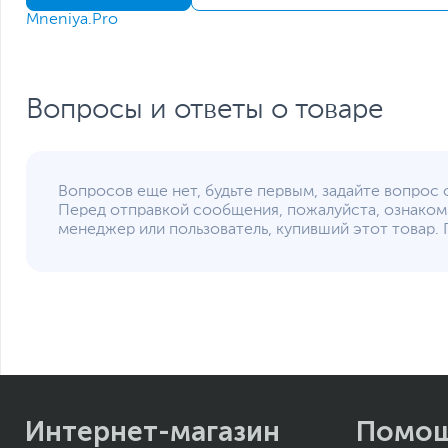
AOC G-Menu — это бесплатная программа, которую мож
Mneniya.Pro
максимального удобства использования.
Особенности
Вопросы и ответы о товаре
Дополнительно
Вопросов еще нет, будьте первым, задайте вопрос 
Перед отправкой сообщения, пожалуйста, ознаком
менеджер или пользователь, купивший этот товар. 
Размеры и вес
Интернет-магазин
Помо