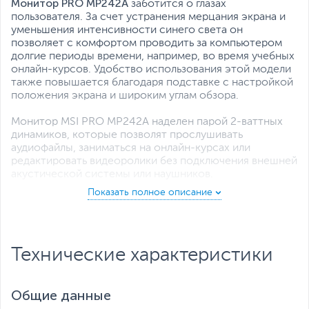
Монитор PRO MP242A
заботится о глазах
пользователя. За счет устранения мерцания экрана и
уменьшения интенсивности синего света он
позволяет с комфортом проводить за компьютером
долгие периоды времени, например, во время учебных
онлайн-курсов. Удобство использования этой модели
также повышается благодаря подставке с настройкой
положения экрана и широким углам обзора.
Монитор MSI PRO MP242A наделен парой 2-ваттных
динамиков, которые позволят прослушивать
аудиофайлы, заниматься на онлайн-курсах или
редактировать видеоролики без подключения внешней
акустической системы или наушников.
Монитор MSI PRO MP242A
совместим с крепежом
стандарта VESA, например, кронштейном MSI MT81.
Также на его заднюю панель можно установить мини-
компьютер, такой как MSI Cubi 5, и тот совершенно
Технические характеристики
скроется из виду.
Общие данные