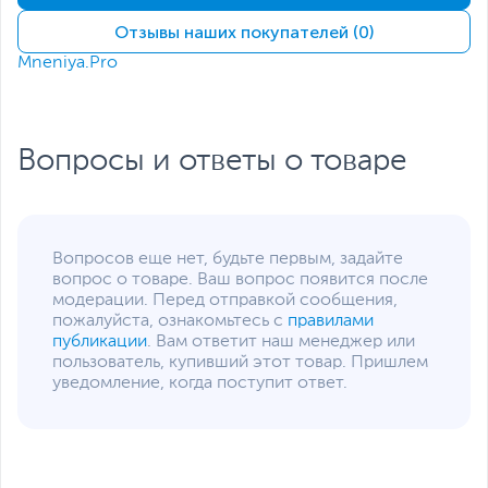
Стандарт крепления
100x100 мм
Отзывы наших покупателей (0)
VESA
Mneniya.Pro
Углы наклона монитора
от -5 до 23 градусов
Слот для замка
Есть
Kensington
Интерфейсы
Вопросы и ответы о товаре
Интерфейс
VGA
,
HDMI
подключения
Прочие разъемы
Аудиовход 3.5 мм
Вопросов еще нет, будьте первым, задайте
MiniJack, Аудиовыход
вопрос о товаре. Ваш вопрос появится после
3.5 мм MiniJack
модерации. Перед отправкой сообщения,
пожалуйста, ознакомьтесь с
правилами
Кабели в комплекте
HDMI
Питание
публикации
. Вам ответит наш менеджер или
пользователь, купивший этот товар. Пришлем
Потребляемая
уведомление, когда поступит ответ.
18
мощность
(максимальная), Вт
Функции и особенности
Особенности
Фильтр синего цвета
,