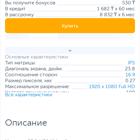
Вы получите бонусов
530 ₸
В кредит
1 682 ₸ x 60 мес
В рассрочку
8 832 ₸ x 6 мес
Купить
Основные характеристики:
Тип матрицы:
IPS
Диагональ экрана, дюйм:
23.8
Соотношение сторон:
16:9
Размер пикселя, мм:
0.27
Максимальное разрешение:
1920 x 1080 Full HD
Частота при максимальном
100
Все характеристики
разрешении, Гц:
Яркость, кд/м2:
300
Мин. время отклика пикселя, мс:
4
Контрастность:
1000:1
Описание
Интерфейс подключения:
VGA
,
HDMI
Стандарт крепления VESA:
100x100 мм
Все характеристики