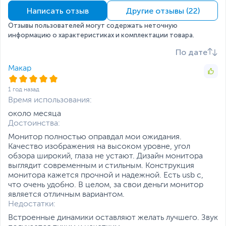
наушников.
Написать отзыв
Другие отзывы (22)
Цветовой охват DCI-
87
P3, %
Отзывы пользователей могут содержать неточную
информацию о характеристиках и комплектации товара.
Цветовой охват
94
Adobe RGB, %
По дате
Корпус
Макар
Цвет, используемый в
Черный
оформлении
1 год назад
Время использования:
Стандарт крепления
75x75 мм
VESA
около месяца
Достоинства:
Углы наклона монитора
от -5 до 20 градусов
Монитор полностью оправдал мои ожидания.
Слот для замка
Есть
Качество изображения на высоком уровне, угол
Kensington
обзора широкий, глаза не устают. Дизайн монитора
Интерфейсы
выглядит современным и стильным. Конструкция
монитора кажется прочной и надежной. Есть usb c,
Регулировка по высоте,
11
что очень удобно. В целом, за свои деньги монитор
см
является отличным вариантом.
Недостатки:
Интерфейс
HDMI
Встроенные динамики оставляют желать лучшего. Звук
подключения