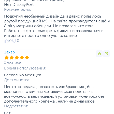
Деревянные кнопки настройки;
Размеры и вес
Нет DisplayPort;
Комментарий:
Размеры (Ш х В х Г)
54.1 x 32.2 x 4.8 см - без
Подкупил необычный дизайн да и давно пользуюсь
подставки; 54.1 x 38 x
другой продукцией MSI. На сайте производителя ещё и
20 см - с подставкой
8 bit у матрицы обещали. Не пожалел, что взял.
Размеры упаковки (Ш х В
81.4 x 41.7 x 16.7 см
Работать с фото, смотреть фильмы и развлекаться в
х Г)
интернете просто одно удовольствие.
0
0
Вес изделия
2.6 кг - без подставки;
4.7 кг - подставкой
Захар
Вес с упаковкой
6.5 кг
Заводские данные
3 года назад
Время использования:
Срок гарантии (мес.)
12
несколько месяцев
Ссылка на сайт
msi.com
Достоинства:
производителя
Цвето-передача , плавность изображения , без
Если вы заметили ошибку или неточность в описании товара,
мерцания , отличная металлическая подставка ,
пожалуйста, выделите текст с ошибкой и нажмите Ctrl+Enter.
возможность вертикальной установки монитора без
Xарактеристики, комплект поставки и внешний вид данного товара
дополнительного крепежа , наличие динамиков
могут отличаться от указанных или могут быть изменены
Недостатки:
производителем без отражения в каталоге интернет-магазина.
нет