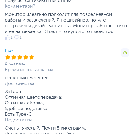
получается тихим и нечетким.
Прочие разъемы
Аудиовыход 3.5 мм
Комментарий:
MiniJack, USB Type-C
Монитор идеально подходит для повседневной
работы и развлечений. Я не дизайнер, но мне
Кабели в комплекте
HDMI
Функции и особенности
понравился дизайн монитора. Монитор работает тихо
и не нагревается. Я рад, что купил этот монитор.
Особенности
Поворот экрана на 90°
0
0
(портретный режим)
,
Регулировка по высоте
,
Рус
Технология устранения
мерцания
,
Фильтр
2 года назад
синего цвета
,
Время использования:
Аудиодинамики
несколько месяцев
Дополнительно
Повороты в стороны от
Достоинства:
- 30 до 30 градусов
75 Герц;
Тонкие рамки с трех
Отличная цветопередача;
сторон
Отличная сборка;
Эргономичный дизайн
Удобная подставка;
Встроенный динамики
Есть Type-C
мощностью 2x1Вт
Недостатки:
Сертификация
эргономичности TÜV
Очень тяжёлый. Почти 5 килограмм;
Certiled