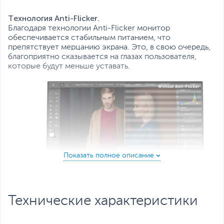
Все характеристики
Технология Anti-Flicker.
Благодаря технологии Anti-Flicker монитор
обеспечивается стабильным питанием, что
препятствует мерцанию экрана. Это, в свою очередь,
благоприятно сказывается на глазах пользователя,
которые будут меньше уставать.
Меньше синего света.
Технические характеристики
В режиме с пониженной интенсивностью синего
света отфильтровывается часть излучения от экрана