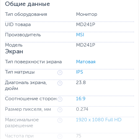
монитора, которая может оказывать нежелательное
Общие данные
воздействие на самочувствие пользователя.
Тип оборудования
Монитор
Высокая частота обновления - 75Hz.
UID товара
MD241P
Повышенная частота обновления экрана улучшает
качество отображения динамичного контента.
Производитель
MSI
Модель
MD241P
Экран
Тип поверхности экрана
Матовая
Тип матрицы
IPS
Диагональ экрана,
23.8
дюйм
Соотношение сторон
16:9
Размер пикселя, мм
0.274
Максимальное
1920 x 1080 Full HD
разрешение
Частота при
75
IPS панель.