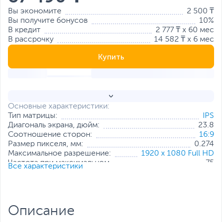
Вы экономите
2 500 ₸
Вы получите бонусов
10%
В кредит
2 777 ₸ x 60 мес
В рассрочку
14 582 ₸ x 6 мес
Купить
Основные характеристики:
Тип матрицы:
IPS
Диагональ экрана, дюйм:
23.8
Соотношение сторон:
16:9
Размер пикселя, мм:
0.274
Максимальное разрешение:
1920 x 1080 Full HD
Частота при максимальном
75
Все характеристики
разрешении, Гц:
Яркость, кд/м2:
250
Мин. время отклика пикселя, мс:
5
Контрастность:
1000:1
Описание
Интерфейс подключения:
HDMI
Стандарт крепления VESA:
75x75 мм