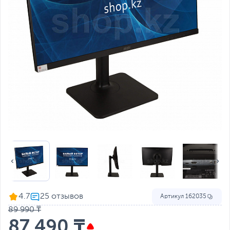
4.7
Артикул
162035
89 990 ₸
87 490 ₸