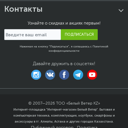
подставкой
Контакты
Размеры упаковки (Ш х В
59.5 x 40.5 x 16.5 см
х Г)
Узнайте о скидках и акциях первым!
Вес изделия
2.9 кг - без подставки
3.4 кг - с подставкой
ПОДПИСАТЬСЯ
Вес с упаковкой
4.7 кг
Заводские данные
Нажимая на кнопку "Подписаться", я соглашаюсь с
Политикой
конфиденциальности
Срок гарантии (мес.)
36
Давайте дружить в соцсетях!
Ссылка на сайт
www.asus.com/ru
производителя
Если вы заметили ошибку или неточность в описании товара,
пожалуйста, выделите текст с ошибкой и нажмите Ctrl+Enter.
Xарактеристики, комплект поставки и внешний вид данного товара
могут отличаться от указанных или могут быть изменены
производителем без отражения в каталоге интернет-магазина.
© 2007—
2026
ТОО «Белый Ветер KZ»
Интернет-площадка "Интернет-магазин Белый Ветер". Бытовая и
компьютерная техника, комплектующие, ноутбуки, смартфоны и
аксессуары в гг. Алматы, Астана и других городах Казахстана.