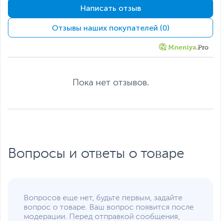
Написать отзыв
Стандарт крепления
100x100 мм
VESA
Отзывы наших покупателей (0)
Углы наклона монитора
от -5 до 23 градусов
Слот для замка
Есть
Kensington
Интерфейсы
Пока нет отзывов.
Интерфейс
2 x HDMI
,
DisplayPort
подключения
Прочие разъемы
Разъем для наушников
Кабели в комплекте
DisplayPort
Питание
Вопросы и ответы о товаре
Потребляемая
15
мощность
(максимальная), Вт
Потребляемая
0.3
Вопросов еще нет, будьте первым, задайте
мощность (в режиме
вопрос о товаре. Ваш вопрос появится после
ожидания), Вт
модерации. Перед отправкой сообщения,