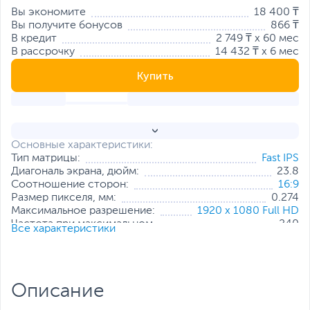
Вы экономите
18 400 ₸
Вы получите бонусов
866 ₸
В кредит
2 749 ₸ x 60 мес
В рассрочку
14 432 ₸ x 6 мес
Купить
Основные характеристики:
Тип матрицы:
Fast IPS
Диагональ экрана, дюйм:
23.8
Соотношение сторон:
16:9
Размер пикселя, мм:
0.274
Максимальное разрешение:
1920 x 1080 Full HD
Частота при максимальном
240
Все характеристики
разрешении, Гц:
Яркость, кд/м2:
300
Мин. время отклика пикселя, мс:
0.3
Контрастность:
1000:1
Описание
Интерфейс подключения:
2 x HDMI
,
DisplayPort
Стандарт крепления VESA:
100x100 мм