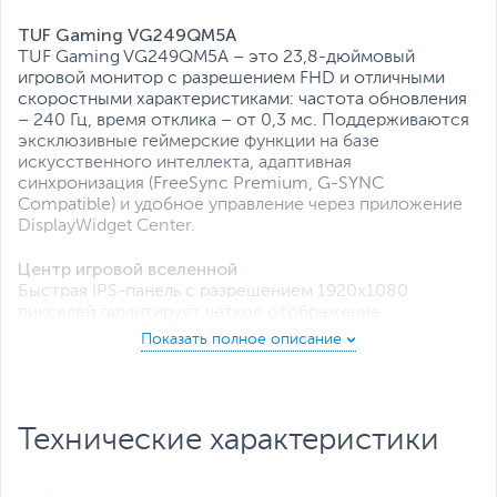
Все характеристики
TUF Gaming VG249QM5A
TUF Gaming VG249QM5A – это 23,8-дюймовый
игровой монитор с разрешением FHD и отличными
скоростными характеристиками: частота обновления
– 240 Гц, время отклика – от 0,3 мс. Поддерживаются
эксклюзивные геймерские функции на базе
искусственного интеллекта, адаптивная
синхронизация (FreeSync Premium, G-SYNC
Compatible) и удобное управление через приложение
DisplayWidget Center.
Центр игровой вселенной
Быстрая IPS-панель с разрешением 1920х1080
пикселей гарантирует четкое отображение
динамичных игровых сцен.
Четкость в динамике
Монитор TUF Gaming VG249QM5A обладает
великолепными скоростными характеристиками:
Технические характеристики
частота обновления – 240 Гц, время отклика – от 0,3
мс!