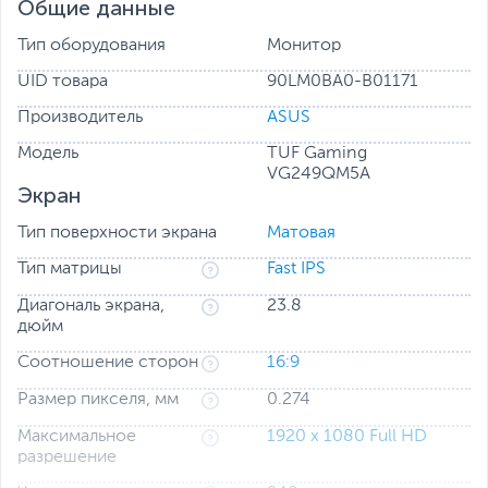
Общие данные
Тип оборудования
Монитор
UID товара
90LM0BA0-B01171
Производитель
ASUS
Модель
TUF Gaming
VG249QM5A
Экран
Тип поверхности экрана
Матовая
Тип матрицы
Fast IPS
Диагональ экрана,
23.8
Играть без компромиссов
дюйм
Адаптивная синхронизация по стандартам NVIDIA G-
SYNC и AMD FreeSync Premium означает высокое
Соотношение сторон
16:9
качество изображения за счет переменной частоты
обновления экрана, а технология минимизации
Размер пикселя, мм
0.274
смазывания ELMB снижает время отклика и может
быть активирована одновременно с адаптивной
Максимальное
1920 x 1080 Full HD
синхронизацией
разрешение