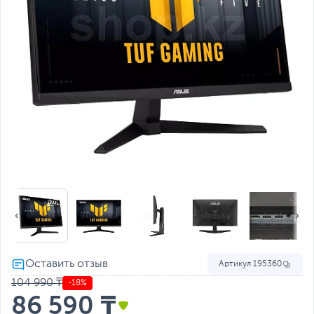
Артикул
195360
104 990 ₸
-18%
86 590 ₸