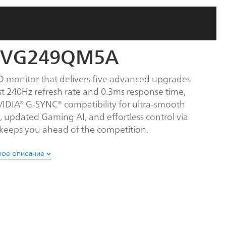
g VG249QM5A
 monitor that delivers five advanced upgrades
ast 240Hz refresh rate and 0.3ms response time,
IA® G-SYNC® compatibility for ultra-smooth
updated Gaming AI, and effortless control via
 keeps you ahead of the competition.