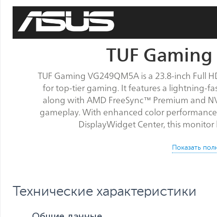
TUF Gamin
TUF Gaming VG249QM5A is a 23.8-inch Full HD
for top-tier gaming. It features a lightning-f
along with AMD FreeSync™ Premium and NVID
gameplay. With enhanced color performance, 
DisplayWidget Center, this monitor
Технические характеристики
Общие данные