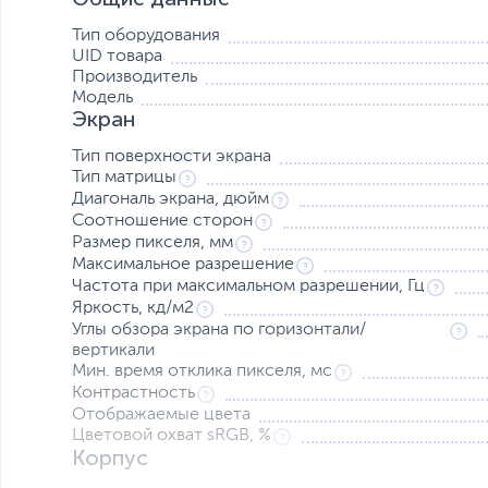
Тип оборудования
UID товара
Производитель
Модель
Экран
Тип поверхности экрана
Тип матрицы
Диагональ экрана, дюйм
Соотношение сторон
Размер пикселя, мм
Максимальное разрешение
Частота при максимальном разрешении, Гц
Яркость, кд/м2
Углы обзора экрана по горизонтали/
TUF Gaming Series 5 — игровой монитор VG249Q5A — 23,8-дюйм
вертикали
с G-SYNC, AMD FreeSync Premium, ELMB SYNC, 99% sRGB, Disp
Мин. время отклика пикселя, мс
Контрастность
23,8-дюймовая панель Fast IPS Full HD (1920 
Отображаемые цвета
динамичных игр
Цветовой охват sRGB, %
Корпус
Технология ASUS Fast IPS обеспечивает время
изображения при высокой частоте кадров