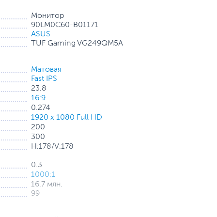
Монитор
90LM0C60-B01171
ASUS
TUF Gaming VG249QM5A
Матовая
Fast IPS
23.8
16:9
0.274
1920 x 1080 Full HD
200
300
H:178/V:178
овая панель Fast-IPS Full HD, 200 Гц, 0,3 мс, совместимость
layWidget Center, Gaming AI
0.3
1000:1
x 1080) с частотой обновления 200 Гц для
16.7 млн.
99
 отклика 0,3 мс (мин.) для чёткого игрового