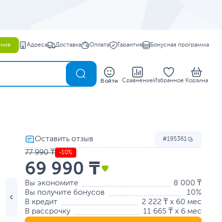
ение
Адреса
Доставка
Оплата
Гарантия
Бонусная программа
0
Войти
Сравнение
Избранное
Корзина
195361
77 990 ₸
-10%
69 990 ₸
Вы экономите
8 000 ₸
Вы получите бонусов
10%
В кредит
2 222 ₸ x 60 мес
В рассрочку
11 665 ₸ x 6 мес