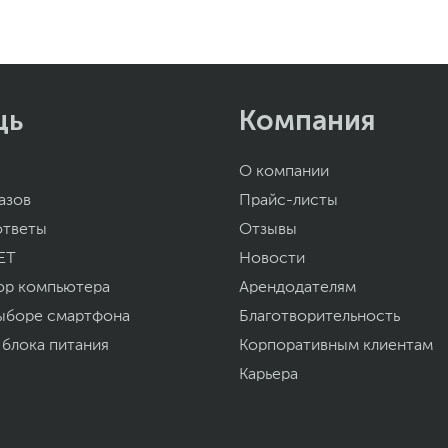
КОРОСТЬ
Й ИГРОВОЙ ОПЫТ
щь
Компания
ое время отклика, сверхплавный игровой
ем 1920 x 1080, чтобы вывести вашу игру на
О компании
уровень.
азов
Прайс-листы
ответы
Отзывы
ET
Новости
ор компьютера
Арендодателям
ыборе смартфона
Благотворительность
 блока питания
Корпоративным клиентам
Карьера