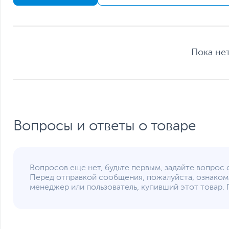
Размеры и вес
Размеры (Ш х В х Г)
Пока нет
Размеры упаковки (Ш х В х Г)
Вес изделия
Вес с упаковкой
Заводские данные
Срок гарантии (мес.)
Вопросы и ответы о товаре
Ссылка на сайт производителя
Если вы заметили ошибку или неточность в описании товара, пожал
Xарактеристики, комплект поставки и внешний вид данного товар
без отражения в каталоге интернет-магазина.
Вопросов еще нет, будьте первым, задайте вопрос 
Перед отправкой сообщения, пожалуйста, ознаком
менеджер или пользователь, купивший этот товар. 