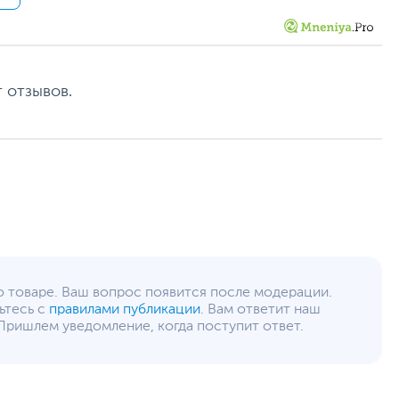
DisplayWidget Center
Встроенные аудиодинамики мощностью 2 x 2Вт
54.1 x 32.3 x 5.8 см - без подставки
 отзывов.
54.1 x 39.4 x 17.4 см - с подставкой
59.5 x 40.5 x 16.5 см
2.8 кг - без подставки
3.4 кг - с подставкой
4.9 кг
36
www.asus.com/ru
уйста, выделите текст с ошибкой и нажмите Ctrl+Enter.
а могут отличаться от указанных или могут быть изменены производителем
о товаре. Ваш вопрос появится после модерации.
ьтесь с
правилами публикации
. Вам ответит наш
Пришлем уведомление, когда поступит ответ.