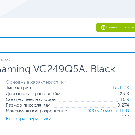
Скачать прилож
Black
Gaming VG249Q5A, Black
Основные характеристики:
Тип матрицы:
Fast IPS
Диагональ экрана, дюйм:
23.8
Соотношение сторон:
16:9
Размер пикселя, мм:
0.274
Максимальное разрешение:
1920 x 1080 Full HD
Частота при максимальном
200
Все характеристики
разрешении, Гц:
Яркость, кд/м2:
300
Мин. время отклика пикселя, мс:
0.3