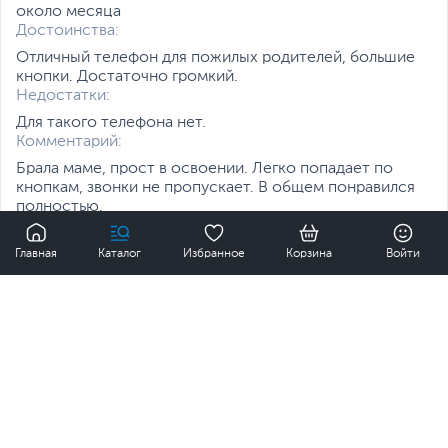
около месяца
Достоинства:
Отличный телефон для пожилых родителей, большие
кнопки. Достаточно громкий.
Недостатки:
Для такого телефона нет.
Комментарий:
Брала маме, прост в освоении. Легко попадает по
кнопкам, звонки не пропускает. В общем понравился
полностью.
1
1
0
Главная
Каталог
Избранное
Корзина
Войти
Людмила
3 года назад
Время использования:
несколько дней