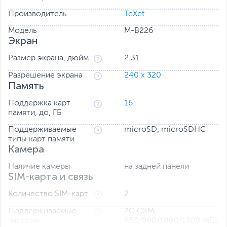
запрограммированного номера или отправке на него
Производитель
TeXet
SMS. Такая опция может оказаться полезной, когда
пожилой пользователь попадает в затруднительную
Модель
M-B226
ситуацию.
Экран
Размер экрана, дюйм
2.31
Разрешение экрана
240 x 320
Память
Поддержка карт
16
памяти, до, ГБ
Поддерживаемые
microSD, microSDHC
типы карт памяти
Камера
Наличие камеры
на задней панели
SIM-карта и связь
Количество SIM-карт
2
Поддерживаемые
2G GSM:
частоты
850/900/1800/1900 МГц