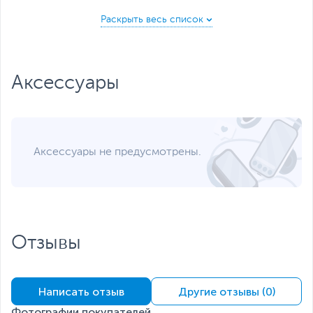
Беспроводные
Bluetooth
интерфейсы
Питание
Тип аккумулятора
Литий-ионный (Li-Ion),
Аксессуары
Съемный
Емкость аккумулятора
1250 мАч
Функции и особенности
Разъемы
micro-USB, miniJack 3.5
Аксессуары не предусмотрены.
Цвет, используемый в
Красный
,
Черный
оформлении
Дополнительно
Кнопка SOS
Виброзвонок
FM-радио 87.5-108.0
Отзывы
МГц
Большие кнопки
Крупный шрифт
Светодиодный фонарик
Размеры и вес
Написать отзыв
Другие отзывы (0)
Фотографии покупателей