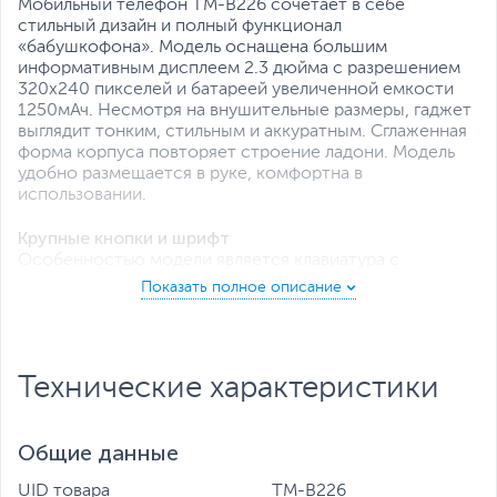
Мобильный телефон TM-B226 сочетает в себе
стильный дизайн и полный функционал
«бабушкофона». Модель оснащена большим
информативным дисплеем 2.3 дюйма с разрешением
320x240 пикселей и батареей увеличенной емкости
1250мАч. Несмотря на внушительные размеры, гаджет
выглядит тонким, стильным и аккуратным. Сглаженная
форма корпуса повторяет строение ладони. Модель
удобно размещается в руке, комфортна в
использовании.
Крупные кнопки и шрифт
Особенностью модели является клавиатура с
большими легко читаемыми цифрами, которые имеют
выступающий рельеф, что позволяет осуществлять
набор номера и навигацию по меню не глядя на
телефон. Структура меню интуитивно понятна.
Крупный текст не затрудняет чтение SMS-сообщений.
Технические характеристики
Пользоваться телефоном удобно и приятно.
Экстренный вызов
Общие данные
На задней поверхности телефона расположена кнопка
SOS, нажатие на которую приводит к
UID товара
TM-B226
автоматическому набору ранее