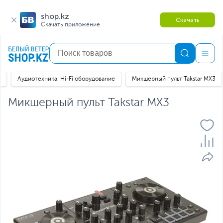
shop.kz
Скачать
Скачать приложение
я
Аудиотехника, Hi-Fi оборудование
Микшерный пульт Takstar MX3
Микшерный пульт Takstar MX3