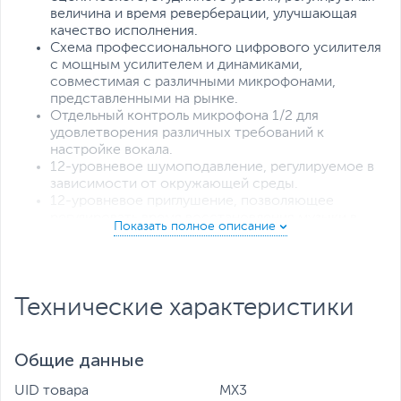
величина и время реверберации, улучшающая
качество исполнения.
Схема профессионального цифрового усилителя
с мощным усилителем и динамиками,
совместимая с различными микрофонами,
представленными на рынке.
Отдельный контроль микрофона 1/2 для
удовлетворения различных требований к
настройке вокала.
12-уровневое шумоподавление, регулируемое в
зависимости от окружающей среды.
12-уровневое приглушение, позволяющее
регулировать время восстановления музыки в
соответствии с потребностями вашей
трансляции.
Панорамирование звука для быстрой регулировки
баланса левого и правого каналов на лету.
Технические характеристики
С 16 кнопками предварительной настройки
аудиоэффектов, включая 4 настраиваемые
кнопки эффектов, которые сделают вашу
трансляцию еще интереснее.
Общие данные
Красочные эффекты RGB, управляемые с
помощью встроенной кнопки освещения.
UID товара
MX3