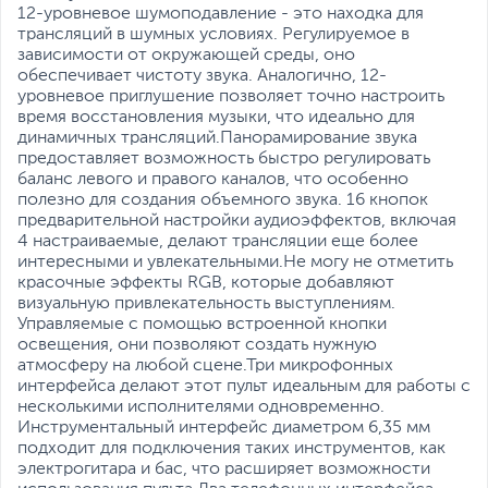
Срок гарантии (мес.)
12
12-уровневое шумоподавление - это находка для
трансляций в шумных условиях. Регулируемое в
Ссылка на сайт
en.takstar.com/
зависимости от окружающей среды, оно
производителя
обеспечивает чистоту звука. Аналогично, 12-
Если вы заметили ошибку или неточность в описании товара,
уровневое приглушение позволяет точно настроить
пожалуйста, выделите текст с ошибкой и нажмите Ctrl+Enter.
время восстановления музыки, что идеально для
Xарактеристики, комплект поставки и внешний вид данного товара
динамичных трансляций.Панорамирование звука
могут отличаться от указанных или могут быть изменены
предоставляет возможность быстро регулировать
производителем без отражения в каталоге интернет-магазина.
баланс левого и правого каналов, что особенно
полезно для создания объемного звука. 16 кнопок
предварительной настройки аудиоэффектов, включая
4 настраиваемые, делают трансляции еще более
интересными и увлекательными.Не могу не отметить
красочные эффекты RGB, которые добавляют
визуальную привлекательность выступлениям.
Управляемые с помощью встроенной кнопки
освещения, они позволяют создать нужную
атмосферу на любой сцене.Три микрофонных
интерфейса делают этот пульт идеальным для работы с
несколькими исполнителями одновременно.
Инструментальный интерфейс диаметром 6,35 мм
подходит для подключения таких инструментов, как
электрогитара и бас, что расширяет возможности