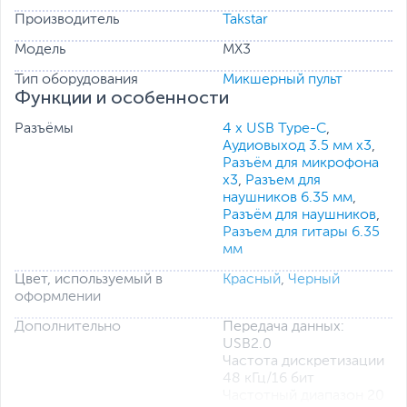
Три микрофонных интерфейса для управления
Производитель
Takstar
трансляцией с участием нескольких человек.
Инструментальный интерфейс диаметром 6,35
Модель
MX3
мм подходит для таких инструментов, как
электрогитара и бас.
Тип оборудования
Микшерный пульт
Два телефонных интерфейса OTG для
Функции и особенности
стереопередачи без потерь, которые можно
использовать с устройствами Apple и Android.
Разъёмы
4 x USB Type-C
,
Встроенный литий-ионный аккумулятор большой
Аудиовыход 3.5 мм x3
,
емкости обеспечивает непрерывную трансляцию
Разъём для микрофона
в течение примерно 5 часов.
x3
,
Разъем для
наушников 6.35 мм
,
Разъём для наушников
,
Разъем для гитары 6.35
мм
Цвет, используемый в
Красный
,
Черный
оформлении
Дополнительно
Передача данных:
USB2.0
Частота дискретизации
48 кГц/16 бит
Частотный диапазон 20