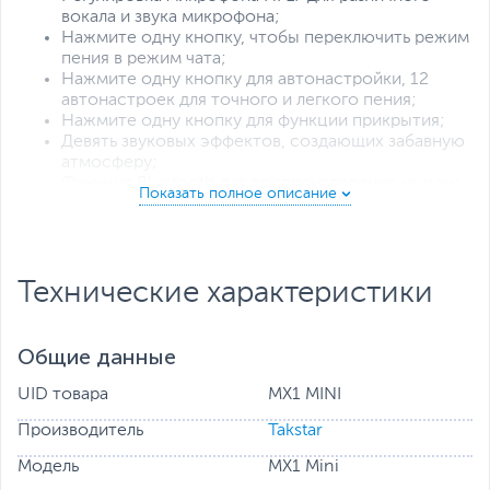
вокала и звука микрофона;
Нажмите одну кнопку, чтобы переключить режим
пения в режим чата;
Нажмите одну кнопку для автонастройки, 12
автонастроек для точного и легкого пения;
Нажмите одну кнопку для функции прикрытия;
Девять звуковых эффектов, создающих забавную
атмосферу;
Функция Bluetooth для воспроизведения музыки
без необходимости подключения кабеля;
Интеллектуальное шумоподавление для защиты
от окружающего шума для чистого пения;
Литий-ионный аккумулятор, время работы около
Технические характеристики
7 часов, подзарядка во время работы.
Общие данные
UID товара
MX1 MINI
Производитель
Takstar
Модель
MX1 Mini