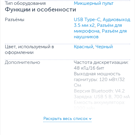
Тип оборудования
Микшерный пульт
Функции и особенности
Разъёмы
USB Type-C
,
Аудиовыход
3.5 мм x2
,
Разъём для
микрофона
,
Разъём для
наушников
Цвет, используемый в
Красный
,
Черный
оформлении
Дополнительно
Частота дискретизации:
48 кГц/16 бит
Выходная мощность
гарнитуры: 120 мВт/32
Ом
Версия Bluetooth: V4.2
Зарядка: USB 5 В, 700 мА
Емкость аккумулятора:
1000 мАч
Время зарядки:
примерно 2,5 часа
Время работы:
примерно 7 часов