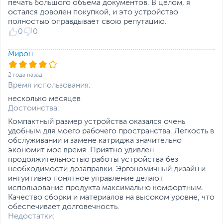
печать большого объема документов. В целом, я
10", 8" x 10", квадрат (89 x
остался доволен покупкой, и это устройство
89 мм), квадрат (127 x
полностью оправдывает свою репутацию.
127 мм), формат
0
0
карточки (91 x 55 мм)
Подача бумаги через
задний лоток
Мирон
Плотность фотобумаги
Canon до 265 г/м²
2 года назад
Ресурс картриджа (фото
Время использования:
10 x 15 см) 2200
несколько месяцев
фотографий
Достоинства:
Технология печати: 2
печатающих головки
Компактный размер устройства оказался очень
FINE (черная и цветная)
удобным для моего рабочего пространства. Легкость в
обслуживании и замене катриджа значительно
Типы бумаги:
экономит мое время. Приятно удивлен
Red Label Superior 80 г/
продолжительностью работы устройства без
м2 (WOP111)
необходимости дозаправки. Эргономичный дизайн и
Офисная цветная бумага
интуитивно понятное управление делают
Canon Oce 80 г/м²
использование продукта максимально комфортным.
(SAT213)
Качество сборки и материалов на высоком уровне, что
Профессиональная
обеспечивает долговечность.
фотобумага Photo Paper
Недостатки: