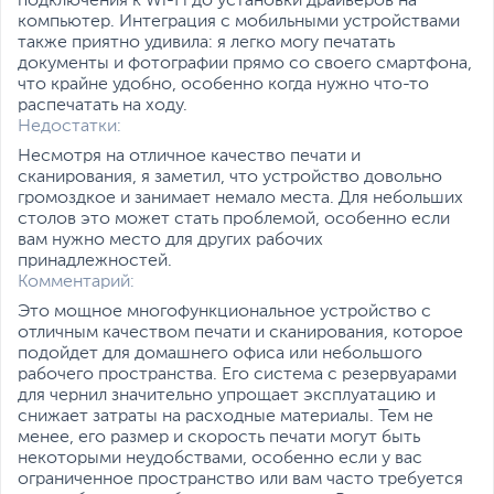
подключения к Wi-Fi до установки драйверов на
Дополнительная информация
компьютер. Интеграция с мобильными устройствами
также приятно удивила: я легко могу печатать
Интерфейс
USB Type-B
документы и фотографии прямо со своего смартфона,
подключения
что крайне удобно, особенно когда нужно что-то
распечатать на ходу.
Особенности
Система непрерывной
Недостатки:
подачи чернил (СНПЧ)
,
Печать без полей
Несмотря на отличное качество печати и
сканирования, я заметил, что устройство довольно
Потребляемая
15
громоздкое и занимает немало места. Для небольших
мощность (при работе),
столов это может стать проблемой, особенно если
Вт
вам нужно место для других рабочих
принадлежностей.
Потребляемая
0.6
Комментарий:
мощность (в режиме
ожидания), Вт
Это мощное многофункциональное устройство с
отличным качеством печати и сканирования, которое
Уровень шума (при
48.5
подойдет для домашнего офиса или небольшого
печати), дБ
рабочего пространства. Его система с резервуарами
для чернил значительно упрощает эксплуатацию и
Дополнительно
Авто включение
снижает затраты на расходные материалы. Тем не
Встроенные емкости
менее, его размер и скорость печати могут быть
для чернил
некоторыми неудобствами, особенно если у вас
Печать без полей: A4,
ограниченное пространство или вам часто требуется
B5, LTR, 4" x 6", 5" x 7", 7" x