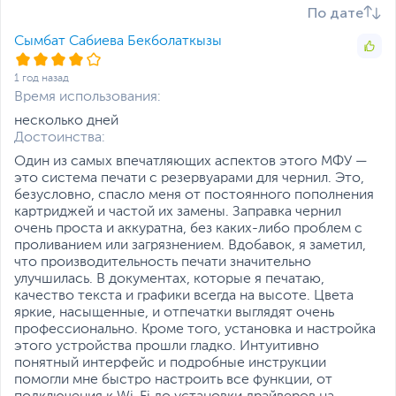
печати, а также от
По дате
конфигурации системы.
Поэтому реальная
Сымбат Сабиева Бекболаткызы
скорость может быть
ниже указанной.
1 год назад
Сканирование
Время использования:
Тип сканера
несколько дней
Планшетный
Достоинства:
Разрешение сканера,
600 x 1200
Один из самых впечатляющих аспектов этого МФУ —
DPI
это система печати с резервуарами для чернил. Это,
безусловно, спасло меня от постоянного пополнения
Глубина цветного
16 бит
картриджей и частой их замены. Заправка чернил
сканирования
Копирование
очень проста и аккуратна, без каких-либо проблем с
проливанием или загрязнением. Вдобавок, я заметил,
Максимальное
99 копий
что производительность печати значительно
количество копий
улучшилась. В документах, которые я печатаю,
качество текста и графики всегда на высоте. Цвета
Уменьшение/
25 - 400%
яркие, насыщенные, и отпечатки выглядят очень
увеличение копира
профессионально. Кроме того, установка и настройка
Лотки
этого устройства прошли гладко. Интуитивно
понятный интерфейс и подробные инструкции
Емкость подающего
100
помогли мне быстро настроить все функции, от
лотка, листов