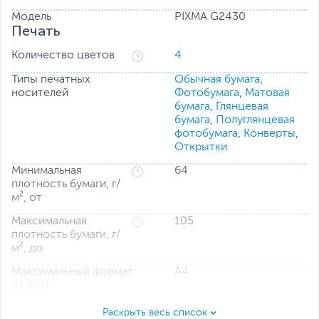
возможностям самостоятельной замены картриджа
технического обслуживания и жестким контейнерам с
Модель
PIXMA G2430
Печать
чернилами с механическим ключом
Количество цветов
4
Типы печатных
Обычная бумага
,
носителей
Фотобумага
,
Матовая
бумага
,
Глянцевая
бумага
,
Полуглянцевая
фотобумага
,
Конверты
,
Открытки
Минимальная
64
плотность бумаги, г/
м², от
Максимальная
105
плотность бумаги, г/
м², до
Максимальный формат
A4
печати
Формат печатных
А4
,
А5
,
А6
,
B5
,
С5
,
DL