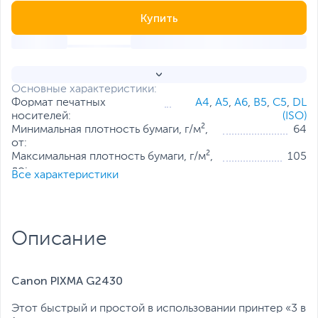
Купить
Основные характеристики:
Формат печатных
А4
,
А5
,
А6
,
B5
,
С5
,
DL
носителей:
(ISO)
Минимальная плотность бумаги, г/м²,
64
от:
Максимальная плотность бумаги, г/м²,
105
до:
Все характеристики
Максимальное разрешение печати,
4800 x 1200
DPI:
Емкость подающего лотка, листов:
100
Все характеристики
Описание
Canon PIXMA G2430
Этот быстрый и простой в использовании принтер «3 в