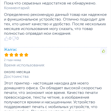
Pro Luster (LU-101)
Пока что серьезных недостатков не обнаружено.
Глянцевая фотобумага
Комментарий:
Photo Paper Plus Glossy
II (PP-201)
Определенно рекомендую данный товар как надежное
Матовая фотобумага
и функциональное устройство. Отлично подходит для
Matte Photo Paper (MP-
тех, кто ценит качество и удобство. После нескольких
101)
месяцев использования могу сказать, что товар
Глянцевая фотобумага
полностью оправдал мои ожидания.
для повседневной
0
0
печати Glossy Photo
Paper «Everyday Use»
Жалгас
(GP-501)
Бумага для печати с
2 года назад
высоким разрешением
Время использования:
High Resolution Paper
(HR-101N)
около месяца
Конверты
Достоинства:
Полуглянцевая
Этот принтер - настоящая находка для моего
фотобумага Photo Paper
домашнего офиса. Он обладает высокой скоростью
Plus Semi-Gloss (SG-201)
печати, что экономит мое время. Качество печати
Открытка (произведено
превосходное, тексты четкие, а изображения
Avery и RedRiverPaper)
получаются яркими и насыщенными. Устройство
Карточная бумага
поддерживает печать с мобильных устройств, что
(произведено Neenah