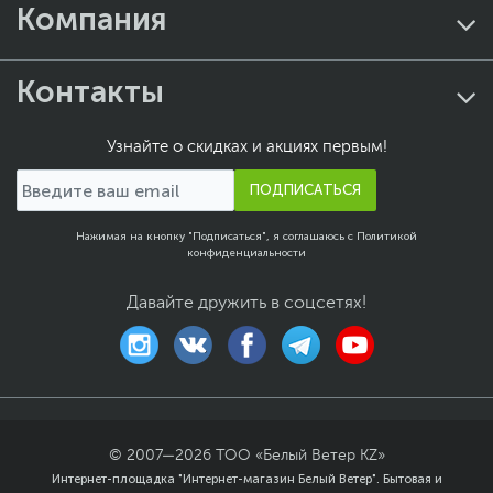
Скорость копирования:
Компания
sFCOT: прибл. за 23 сек.,
sESAT: прибл. 2,7 изобр./
мин
Контакты
Функции копирования:
Копирование документа,
копирование
Узнайте о скидках и акциях первым!
изображения,
копирование без полей,
ПОДПИСАТЬСЯ
копирование 2 и 4
листов на одной
Нажимая на кнопку "Подписаться", я соглашаюсь с
странице, копирование
Политикой
конфиденциальности
со стиранием рамки,
копирование
Давайте дружить в соцсетях!
удостоверений
личности
Поддерживаемые
операционные системы:
Windows 11, Windows
10, Windows 8.1,
Windows 7 SP1
© 2007—
2026
ТОО «Белый Ветер KZ»
Драйвер принтера, IJ
Интернет-площадка "Интернет-магазин Белый Ветер". Бытовая и
Printer Assistant Tool и IJ