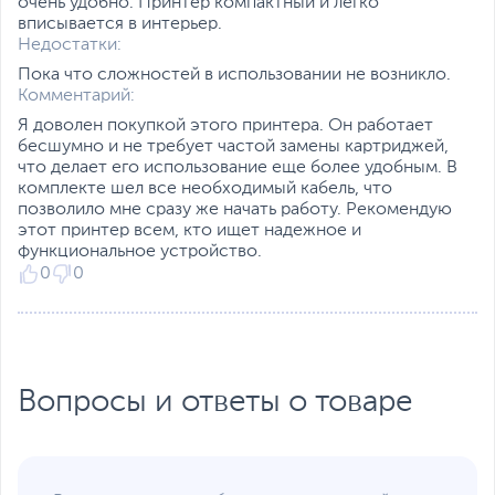
очень удобно. Принтер компактный и легко
Paper и INKPRESS)
вписывается в интерьер.
Многоразовые наклейки
Недостатки:
Restickable Photo Paper
(RP-101)
Пока что сложностей в использовании не возникло.
Магнитная фотобумага
Комментарий:
Magnetic Photo Paper
Я доволен покупкой этого принтера. Он работает
(MG-101)
бесшумно и не требует частой замены картриджей,
Носители для
что делает его использование еще более удобным. В
термопереноса на
комплекте шел все необходимый кабель, что
темные ткани (DF-101)
позволило мне сразу же начать работу. Рекомендую
Носители для
этот принтер всем, кто ищет надежное и
термопереноса на
функциональное устройство.
светлые ткани (LF-101)
0
0
Двусторонняя матовая
бумага (MP-101D)
Формат бумаги:
A4, A5, A6, B5, LTR, LGL,
Executive (184,2 x 266,7 ),
Вопросы и ответы о товаре
Legal (215 x 345 мм), 4" x
6", 5" x 7", 7" x 10", 8" x 10",
конверты DL, конверты
COM10, конверты C5,