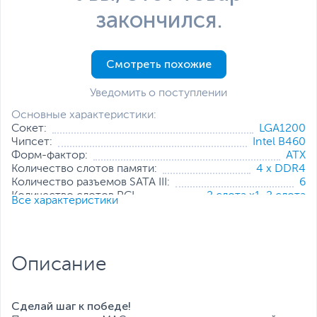
закончился.
Смотреть похожие
Уведомить о поступлении
Основные характеристики:
Сокет:
LGA1200
Чипсет:
Intel B460
Форм-фактор:
ATX
Количество слотов памяти:
4 x DDR4
Количество разъемов SATA III:
6
Количество слотов PCI
2 слота x1
,
2 слота
Все характеристики
Express:
x16
Технология Multi-GPU:
AMD CrossFire (2-Way)
Коннекторы питания:
8-pin, 24-pin
Все характеристики
Описание
Сделай шаг к победе!