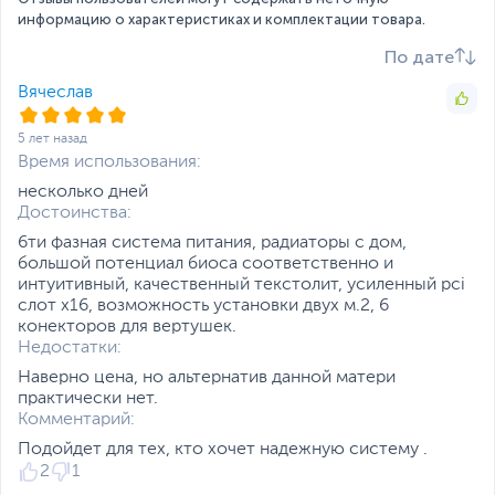
Интерфейсы и разъемы
информацию о характеристиках и комплектации товара.
Видеоразъемы на
DisplayPort x 1
,
HDMI x 1
По дате
задней панели
Вячеслав
При использовании
Внимание
процессоров без
5 лет назад
встроенного видео,
Время использования:
видеовыходы на плате
не работают
несколько дней
Достоинства:
Внутренние
1 x USB 3.2 Gen 1 5Gbps
6ти фазная система питания, радиаторы с дом,
коннекторы
Type-C port, 1 x USB 3.2
большой потенциал биоса соответственно и
Gen 1 5Gbps connector
интуитивный, качественный текстолит, усиленный pci
(supports additional 2 x
слот х16, возможность установки двух м.2, 6
USB 3.2 Gen 1 5Gbps
конекторов для вертушек.
ports), 2 x USB 2.0
Недостатки:
connectors (supports
additional 4 x USB 2.0
Наверно цена, но альтернатив данной матери
ports), 1 x 4-pin CPU fan,
практически нет.
1 x 4-pin water-pump
Комментарий:
fan, 6 x 4-pin system fan,
Подойдет для тех, кто хочет надежную систему .
1 x Front panel audio, 2 x
2
1
System panel, 1 x Chassis