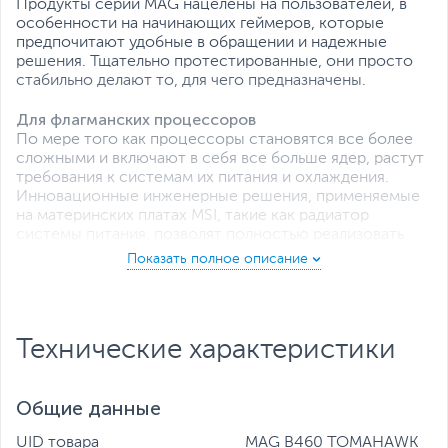
Продукты серии MAG нацелены на пользователей, в
особенности на начинающих геймеров, которые
предпочитают удобные в обращении и надежные
решения. Тщательно протестированные, они просто
стабильно делают то, для чего предназначены.
Для флагманских процессоров
По мере того как процессоры становятся все более
сложными и включают в себя все больше ядер, растут
требования к системам их питания и охлаждения.
Инновационные инженерные решения, применяемые
на материнских платах MSI, такие как радиатор
системы питания, позволят полностью реализовать
весь скоростной потенциал самых мощных
процессоров.
Система питания Duet Rail (12+1+1)
В эксклюзивной технологией Core Boost цифровой
Технические характеристики
стабилизатор напряжения Duet Rail с 12 фазами,
выделенными специально под процессорное ядро,
позволяет материнским платам серии MAG легко
Общие данные
удовлетворить потребности даже флагманских чипов.
UID товара
MAG B460 TOMAHAWK
Core Boost