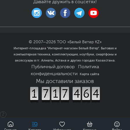
Давайте дружить в соцсетях!
LED лент
BIOS
128 Мб, AMI BIOS, UEFI
BIOS
Дополнительно
Два порта USB2.0 для
подключения
периферийных
© 2007—
2026
ТОО «Белый Ветер KZ»
устройств
Интернет-площадка "Интернет-магазин Белый Ветер". Бытовая и
Система питания 12+1+1
компьютерная техника, комплектующие, ноутбуки, смартфоны и
с цифровым
аксессуары в гг. Алматы, Астана и других городах Казахстана.
стабилизатором Duet
Rail
Публичный договор
Политика
Встроенный радиатор
конфиденциальности
Карта сайта
Shield Frozr для слота
Мы доставили заказов
М.2
Усиленный слот PCIe
Steel Armor
Технология DDR4 Boost
- защита памяти от
электромагнитных
2
помех
Технология Core Boost -
0
улучшенная система