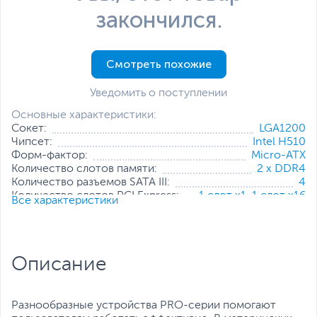
закончился.
Смотреть похожие
Уведомить о поступлении
Основные характеристики:
Сокет:
LGA1200
Чипсет:
Intel H510
Форм-фактор:
Micro-ATX
Количество слотов памяти:
2 x DDR4
Количество разъемов SATA III:
4
Количество слотов PCI Express:
1 слот x1
,
1 слот x16
Все характеристики
Коннекторы питания:
8-pin, 24-pin
Все характеристики
Описание
Разнообразные устройства PRO-серии помогают