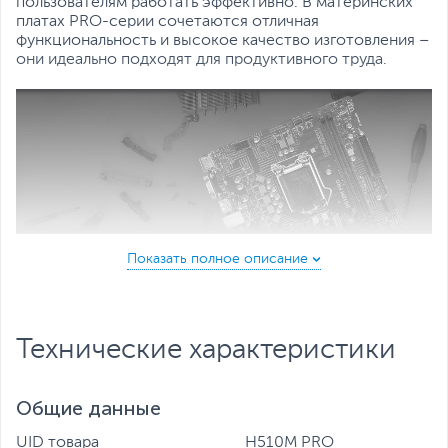
пользователям работать эффективно. В материнских
платах PRO-серии сочетаются отличная
функциональность и высокое качество изготовления –
они идеально подходят для продуктивного труда.
Охлаждение FROZR AI
Скорость вращения системных вентиляторов
автоматически изменяется в зависимости от текущей
температуры процессора и видеокарты с помощью
Технические характеристики
технологии MSI AI ENGINE.
Диагностическая система EZ Debug
Общие данные
Светодиодные индикаторы, соответствующие всем
ключевым компонентам, помогут быстро найти
UID товара
H510M PRO