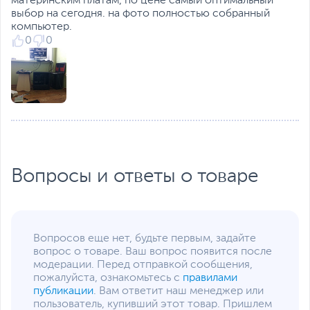
материнским платам, по цене самый оптимальный
Прочие разъемы на
PS/2 комбо
,
RJ-45 LAN
,
выбор на сегодня. на фото полностью собранный
задней панели
Line-in
,
Line-out
,
Mic-in
компьютер.
0
0
Количество USB 3.0 /
2
3.1 Gen 1 (3.2 Gen 1)
Сеть
Сетевой контроллер
Intel I219V
Сетевые и
Gigabit Ethernet (1000
беспроводные
Мбит/с)
коммуникации
Слоты расширения
Вопросы и ответы о товаре
Количество слотов
1 слот x1
,
1 слот x16
PCI Express
Стандарт PCI Express
4.0
Режимы работы
Процессоры 11th Gen
Вопросов еще нет, будьте первым, задайте
слотов PCI Express
Intel Core
вопрос о товаре. Ваш вопрос появится после
1 х слот PCI-E 4.0 x16,
модерации. Перед отправкой сообщения,
режим работы x16
пожалуйста, ознакомьтесь с
правилами
публикации
. Вам ответит наш менеджер или
Процессоры 10th Gen
пользователь, купивший этот товар. Пришлем