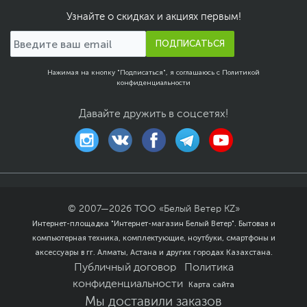
Steel Armor
Узнайте о скидках и акциях первым!
Технология DDR4 Boost
- защита модулей от
ПОДПИСАТЬСЯ
электромагнитных
помех
Нажимая на кнопку "Подписаться", я соглашаюсь с
Политикой
Технология Core Boost -
конфиденциальности
улучшенная система
питания процессора
Давайте дружить в соцсетях!
Audio Boost -
высококачественное
звучание, создающее
неповторимую
атмосферу в играх
Размеры и вес
Размер (Ш х В)
23.6 х 20.2 см
© 2007—
2026
ТОО «Белый Ветер KZ»
Интернет-площадка "Интернет-магазин Белый Ветер". Бытовая и
Размер упаковки (Ш х В
26 х 25.6 х 5.5 см
компьютерная техника, комплектующие, ноутбуки, смартфоны и
х Г)
аксессуары в гг. Алматы, Астана и других городах Казахстана.
Вес с упаковкой
0.73 кг
Публичный договор
Политика
Заводские данные
конфиденциальности
Карта сайта
Срок гарантии (мес.)
36
Мы доставили заказов