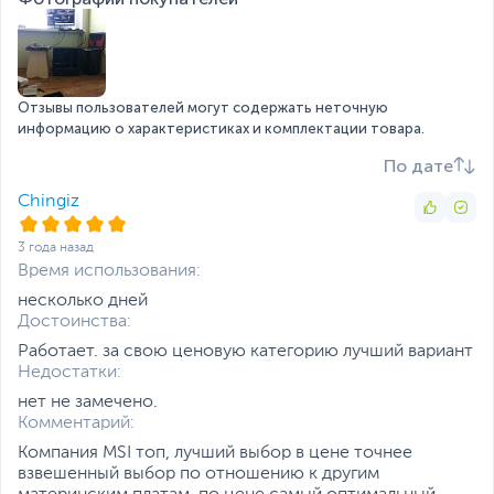
задней панели
VGA x 1
многоядерного процессора, создавая идеальные
условия для его стабильной и надежной работы.
При использовании
Внимание
процессоров без
встроенного видео,
Отзывы пользователей могут содержать неточную
видеовыходы на плате
информацию о характеристиках и комплектации товара.
не работают
По дате
Внутренние
1x USB 3.2 Gen 1 5Gbps
коннекторы
(supports additional 2 x
Chingiz
USB 3.2 Gen 1 5Gbps
ports), 1x USB 2.0
3 года назад
(supports additional 2 x
Время использования:
USB 2.0 ports), 1x 4-pin
CPU fan, 1x 4-pin system
несколько дней
fan, 1x Front panel audio,
Достоинства:
2x System panel, 1x Serial
Работает. за свою ценовую категорию лучший вариант
port, 1x Chassis Intrusion,
Недостатки:
1x Clear CMOS jumper, 1x
нет не замечено.
TPM module, 4x EZ
Комментарий:
Debug LED, 1x 4-pin RGB
LED, 1x 3-pin RAINBOW
Компания MSI топ, лучший выбор в цене точнее
LED
взвешенный выбор по отношению к другим