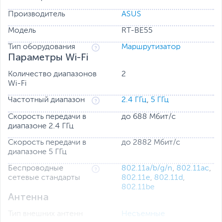
Network, RT-BE55 обеспечивает комплексную защиту
Производитель
ASUS
вашей сети 24/7.
Модель
RT-BE55
Тип оборудования
Маршрутизатор
Параметры Wi-Fi
Количество диапазонов
2
Wi-Fi
Частотный диапазон
2.4 ГГц
,
5 ГГц
Скорость передачи в
до 688 Мбит/с
диапазоне 2.4 ГГц
Скорость передачи в
до 2882 Мбит/с
диапазоне 5 ГГц
Беспроводные
802.11a/b/g/n
,
802.11ac
,
сетевые стандарты
802.11e
,
802.11d
,
802.11be
Антенна
IEEE 802.11be
Тип внешних антенн
Несъемные