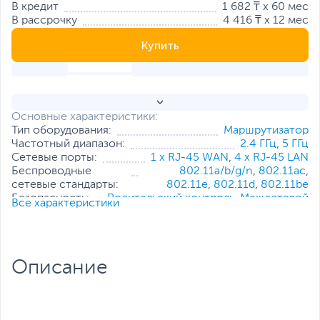
В кредит
1 682 ₸ x 60 мес
В рассрочку
4 416 ₸ x 12 мес
Купить
Основные характеристики:
Тип оборудования:
Маршрутизатор
Частотный диапазон:
2.4 ГГц
,
5 ГГц
Сетевые порты:
1 x RJ-45 WAN
,
4 x RJ-45 LAN
Беспроводные
802.11a/b/g/n
,
802.11ac
,
сетевые стандарты:
802.11e
,
802.11d
,
802.11be
Безопасность:
Родительский контроль
,
Межсетевой
Все характеристики
экран (Firewall)
,
Шифрование сети
Wi-Fi
Режимы
Маршрутизатор (роутер), Точка
работы:
доступа, Повторитель
Описание
Тип внешних антенн:
Несъемные
Особенности:
Настенный/потолочный крепеж
Все характеристики