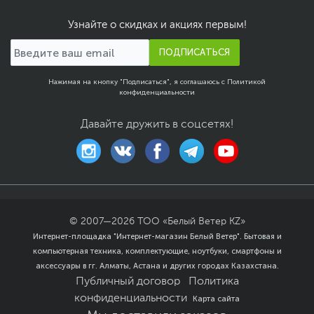
под одним именем сети для всего вашего умного
дома.
Узнайте о скидках и акциях первым!
ПОДПИСАТЬСЯ
Нажимая на кнопку "Подписаться", я соглашаюсь с
Политикой
конфиденциальности
Давайте дружить в соцсетях!
© 2007—
2026
ТОО «Белый Ветер KZ»
Интернет-площадка "Интернет-магазин Белый Ветер". Бытовая и
Легко расширяйте свою сеть
компьютерная техника, комплектующие, ноутбуки, смартфоны и
аксессуары в гг. Алматы, Астана и других городах Казахстана.
Публичный договор
Политика
RT-BE55 легко расширяет домашнюю сеть с любым
конфиденциальности
Карта сайта
ASUS-роутером, совместимым с AiMesh, независимо