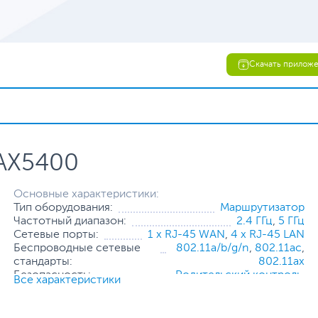
Скачать прилож
AX5400
Основные характеристики:
Тип оборудования:
Маршрутизатор
Частотный диапазон:
2.4 ГГц
,
5 ГГц
Сетевые порты:
1 x RJ-45 WAN
,
4 x RJ-45 LAN
Беспроводные сетевые
802.11a/b/g/n
,
802.11ac
,
стандарты:
802.11ax
Безопасность:
Родительский контроль
,
Все характеристики
Межсетевой экран (Firewall)
,
Фильтрация по URL
,
Фильтрация
по MAC-адресу
,
Шифрование