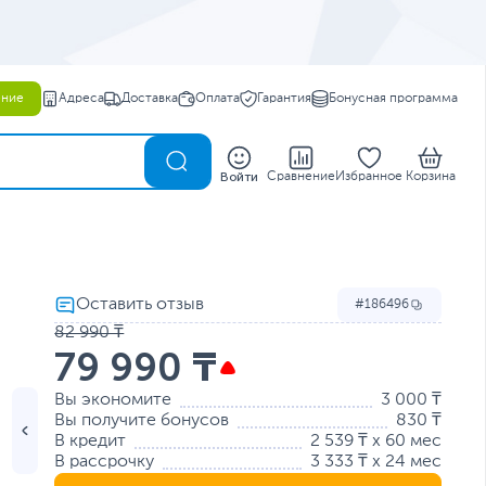
ение
Адреса
Доставка
Оплата
Гарантия
Бонусная программа
0
Войти
Сравнение
Избранное
Корзина
186496
82 990 ₸
79 990 ₸
Вы экономите
3 000 ₸
Вы получите бонусов
830 ₸
В кредит
2 539 ₸ x 60 мес
В рассрочку
3 333 ₸ x 24 мес