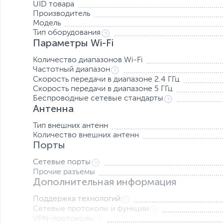
UID товара
Производитель
Модель
Тип оборудования
Параметры Wi-Fi
Более безопасный просмотр
Количество диапазонов Wi-Fi
Интернет может содержать неподходящий контент, нав
Частотный диапазон
безопасности. ASUS Safe Browsing помогает блокиров
дополнительных приложений не требуется. Он даже мож
Скорость передачи в диапазоне 2.4 ГГц
поисковой системы, чтобы защитить ваших детей в сет
Скорость передачи в диапазоне 5 ГГц
Беспроводные сетевые стандарты
Антенна
Гибкая и масштабируемая беспроводная сеть AiMesh
Ваш маршрутизатор оставляет вам мертвые зоны WiFi?
Тип внешних антенн
технологию ячеистых сетей, которая создает сеть для
Количество внешних антенн
ASUS. Благодаря простому центральному управлению 
Порты
настроить его с любыми маршрутизаторами с поддержко
мертвыми зонами WiFi!
Сетевые порты
Прочие разъемы
Дополнительная информация
Поддержка технологий
Сетевые протоколы и функции
VPN-протоколы