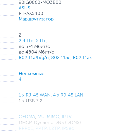
90IG0860-MO3B00
ASUS
RT-AX5400
Маршрутизатор
2
язчивую рекламу или другие опасности и риски
2.4 ГГц
,
5 ГГц
ать нежелательный контент одним нажатием — никаких
ет фильтровать явный контент из результатов
до 574 Мбит/с
и.
до 4804 Мбит/с
802.11a/b/g/n
,
802.11ac
,
802.11ax
 RT-AX5400 поддерживает ASUS AiMesh, уникальную
Несъемные
 всего дома с помощью нескольких маршрутизаторов
4
и бесшовному роумингу даже неспециалисты могут
й AiMesh, которые у вас есть. Попрощайтесь с
1 x RJ-45 WAN
,
4 x RJ-45 LAN
1 x USB 3.2
OFDMA
,
MU-MIMO
,
IPTV
DHCP, Dynamic DNS (DDNS)
PPPoE
,
PPTP
,
L2TP
,
IPSec