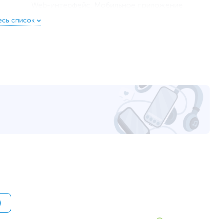
Web-интерфейс, Мобильное приложение
Traditional
Родительский контроль
,
Межсетевой экран
(Firewall)
,
Фильтрация по URL
,
Фильтрация по
MAC-адресу
,
Шифрование сети Wi-Fi
WPS, WPA, WPA2, WPA3-Personal
Маршрутизатор (роутер), Точка доступа,
Сетевой мост
Настенный/потолочный крепеж
110 - 240 В, 50 - 60 Гц
от внешнего блока питания
22.62 х 16.1 х 16.02 см
33.5 х 26 х 8.2 см
0.61 кг
1.22 кг
RTL
)
36
www.asus.com/ru