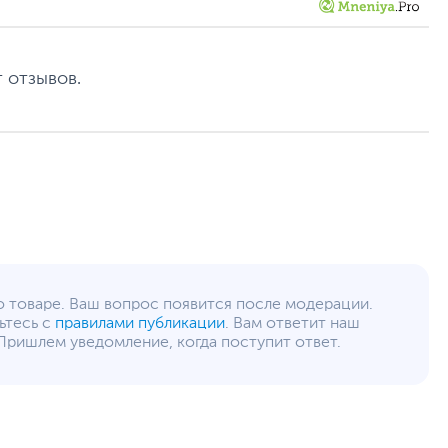
уйста, выделите текст с ошибкой и нажмите Ctrl+Enter.
а могут отличаться от указанных или могут быть изменены производителем
 отзывов.
о товаре. Ваш вопрос появится после модерации.
ьтесь с
правилами публикации
. Вам ответит наш
Пришлем уведомление, когда поступит ответ.