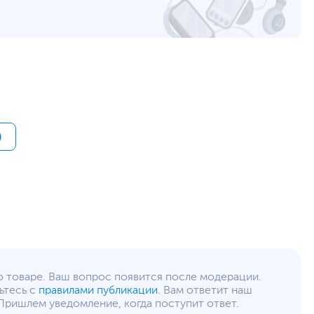
0.56 кг
1 кг
RTL
12
altel.kz
уйста, выделите текст с ошибкой и нажмите Ctrl+Enter.
а могут отличаться от указанных или могут быть изменены производителем
)
о товаре. Ваш вопрос появится после модерации.
ьтесь с
правилами публикации
. Вам ответит наш
Пришлем уведомление, когда поступит ответ.