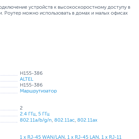
подключение устройств к высокоскоростному доступу в
и. Роутер можно использовать в домах и малых офисах
H155-386
ALTEL
H155-386
Маршрутизатор
2
2.4 ГГц
,
5 ГГц
802.11a/b/g/n
,
802.11ac
,
802.11ax
1 x RJ-45 WAN/LAN
,
1 x RJ-45 LAN
,
1 x RJ-11