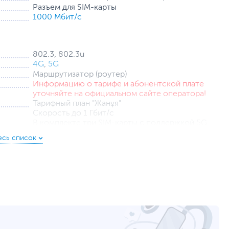
Разъем для SIM-карты
1000 Мбит/с
802.3, 802.3u
4G
,
5G
Маршрутизатор (роутер)
Информацию о тарифе и абонентской плате
уточняйте на официальном сайте оператора!
Тарифный план "Жанұя"
Скорость до 1 Гбит/с
В комплекте три SIM-карты с поддержкой 5G
Кнопки WPS и перезагрузки
Индикатор состояния сети, сигнала 4G и 5G
Поддержка подключения до 64 пользователей
12 В, 2 А
от внешнего блока питания
9 х 18.5 х 9 см
18 х 21.5 х 10.5 см