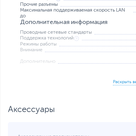
Прочие разъемы
Максимальная поддерживаемая скорость LAN
до
Дополнительная информация
Проводные сетевые стандарты
Поддержка технологий
Режимы работы
Внимание
Дополнительно
Питание
Напряжение
Аксессуары
Питание
Размеры и вес
Размеры (Ш х В х Г)
Размеры упаковки (Ш х В х Г)