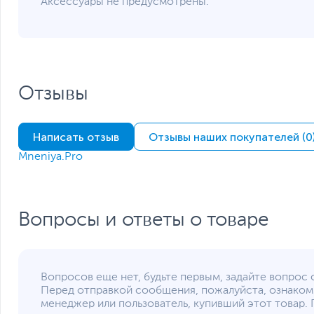
Аксессуары не предусмотрены.
Вес изделия
Вес с упаковкой
Упаковка
Заводские данные
Срок гарантии (мес.)
Отзывы
Ссылка на сайт производителя
Если вы заметили ошибку или неточность в описании товара, пожал
Xарактеристики, комплект поставки и внешний вид данного товар
без отражения в каталоге интернет-магазина.
Написать отзыв
Отзывы наших покупателей (0
Mneniya.Pro
Вопросы и ответы о товаре
Вопросов еще нет, будьте первым, задайте вопрос 
Перед отправкой сообщения, пожалуйста, ознаком
менеджер или пользователь, купивший этот товар. 