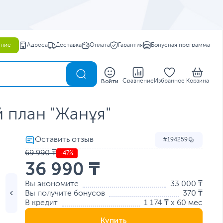
ение
Адреса
Доставка
Оплата
Гарантия
Бонусная программа
0
Войти
Сравнение
Избранное
Корзина
 план "Жанұя"
194259
69 990 ₸
-47%
36 990 ₸
Вы экономите
33 000 ₸
Вы получите бонусов
370 ₸
В кредит
1 174 ₸ x 60 мес
Купить