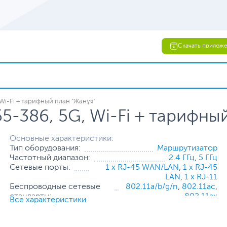
Скачать прилож
Wi-Fi + тарифный план "Жанұя"
-386, 5G, Wi-Fi + тарифный
Основные характеристики:
Тип оборудования:
Маршрутизатор
Частотный диапазон:
2.4 ГГц
,
5 ГГц
Сетевые порты:
1 x RJ-45 WAN/LAN
,
1 x RJ-45
LAN
,
1 x RJ-11
Беспроводные сетевые
802.11a/b/g/n
,
802.11ac
,
стандарты:
802.11ax
Все характеристики
Режимы работы:
Маршрутизатор (роутер)
Все характеристики