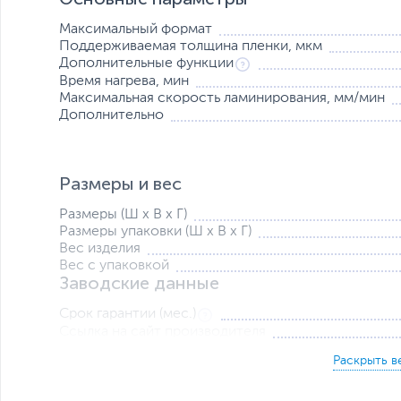
Максимальный формат
Поддерживаемая толщина пленки, мкм
Дополнительные функции
Время нагрева, мин
Максимальная скорость ламинирования, мм/мин
Дополнительно
Размеры и вес
Размеры (Ш х В х Г)
Размеры упаковки (Ш х В х Г)
Вес изделия
Вес с упаковкой
Заводские данные
Срок гарантии (мес.)
Ссылка на сайт производителя
Если вы заметили ошибку или неточность в описании товара, пожал
Xарактеристики, комплект поставки и внешний вид данного товар
без отражения в каталоге интернет-магазина.