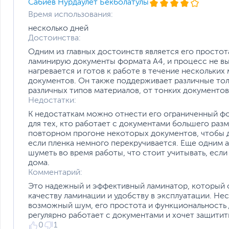
Сабиев Нурдаулет Бекболатулы
Время использования:
несколько дней
Достоинства:
Одним из главных достоинств является его простот
ламинирую документы формата A4, и процесс не в
нагревается и готов к работе в течение нескольких
документов. Он также поддерживает различные тол
различных типов материалов, от тонких документов
Недостатки:
К недостаткам можно отнести его ограниченный фо
для тех, кто работает с документами большего раз
повторном прогоне некоторых документов, чтобы д
если пленка немного перекручивается. Еще одним 
шуметь во время работы, что стоит учитывать, если
дома.
Комментарий:
Это надежный и эффективный ламинатор, который 
качеству ламинации и удобству в эксплуатации. Не
возможный шум, его простота и функциональность 
регулярно работает с документами и хочет защитить
0
1