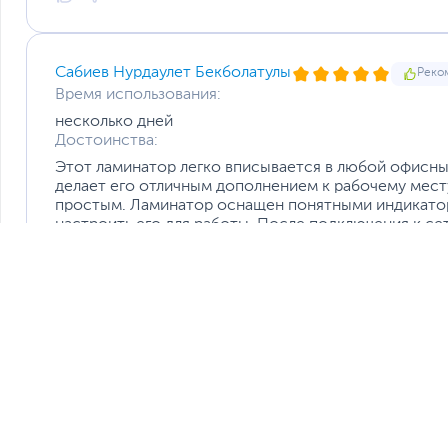
Сабиев Нурдаулет Бекболатулы
Реко
Время использования:
несколько дней
Достоинства:
Этот ламинатор легко вписывается в любой офисный
делает его отличным дополнением к рабочему мест
простым. Ламинатор оснащен понятными индикатор
настроить его для работы. После подключения к се
рабочей температуры. В этом отношении он не зан
достаточно быстро, что позволяет сразу приступить
Недостатки:
Максимальная толщина пленки, которую он может ис
задач этого вполне достаточно, при работе с боле
Это стоит учитывать, если у вас есть особые требо
Комментарий:
Его стильный дизайн, простота в эксплуатации и к
выбором для офисного или домашнего использовани
максимальная толщина пленки и необходимость рег