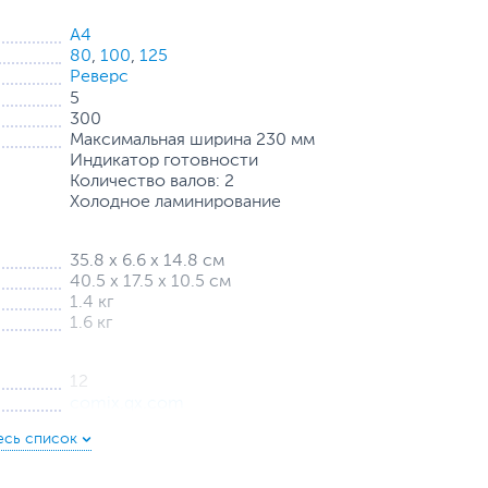
А4
80
,
100
,
125
Реверс
5
300
Максимальная ширина 230 мм
Индикатор готовности
Количество валов: 2
Холодное ламинирование
35.8 х 6.6 х 14.8 см
40.5 х 17.5 х 10.5 см
1.4 кг
1.6 кг
12
comix.qx.com
уйста, выделите текст с ошибкой и нажмите Ctrl+Enter.
а могут отличаться от указанных или могут быть изменены производителем