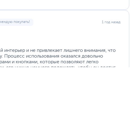
мендую покупать!
1 год назад
 интерьер и не привлекает лишнего внимания, что
у. Процесс использования оказался довольно
ами и кнопками, которые позволяют легко
ти, его нужно немного подождать, чтобы он достиг
имает много времени: устройство разогревается
 к работе.
пользовать, ограничена. Хотя для большинства
е толстыми материалами он может не справляться.
вания к толщине пленки.
ачественные результаты делают его отличным
я. Несмотря на небольшие ограничения, такие как
улярной очистки, этот ламинатор предлагает