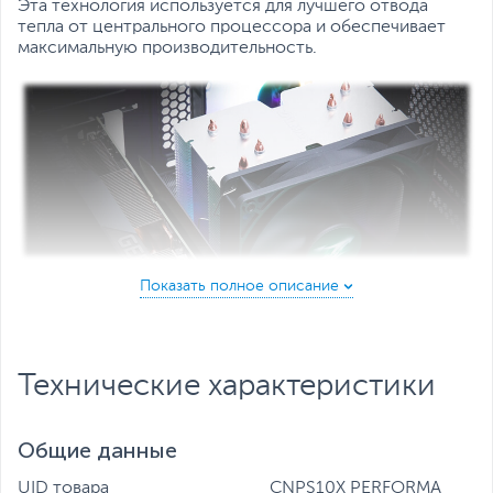
Все характеристики
Эта технология используется для лучшего отвода
тепла от центрального процессора и обеспечивает
максимальную производительность.
Долговечный EBR подшипник
Подшипник EBR является усовершенствованным
подшипником скольжения, его конструкция
предотвращает попадание пыли в корпус подшипника,
Технические характеристики
и обеспечивает стабильную и практически бесшумную
работу.
Общие данные
UID товара
CNPS10X PERFORMA