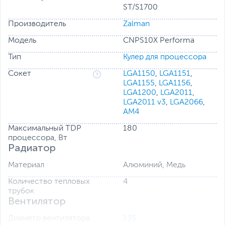
ST/S1700
Производитель
Zalman
Модель
CNPS10X Performa
Тип
Кулер для процессора
Сокет
LGA1150
,
LGA1151
,
LGA1155
,
LGA1156
,
LGA1200
,
LGA2011
,
LGA2011 v3
,
LGA2066
,
AM4
Максимальный TDP
180
процессора, Вт
Радиатор
Материал
Алюминий, Медь
Количество тепловых
4
трубок
Вентилятор
Диаметр вентилятора,
135