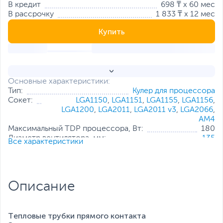
В кредит
698 ₸ x 60 мес
В рассрочку
1 833 ₸ x 12 мес
Купить
Основные характеристики:
Тип:
Кулер для процессора
Сокет:
LGA1150
,
LGA1151
,
LGA1155
,
LGA1156
,
LGA1200
,
LGA2011
,
LGA2011 v3
,
LGA2066
,
AM4
Максимальный TDP процессора, Вт:
180
Диаметр вентилятора, мм:
135
Все характеристики
Максимальная скорость вращения,
1500
обор./мин.:
Возможность регулирования
Есть
оборотов:
Описание
Максимальный уровень шума, дБ:
27
Высота кулера, мм:
155
Коннектор:
4 pin
Воздушный поток:
75.16 CFM
Тепловые трубки прямого контакта