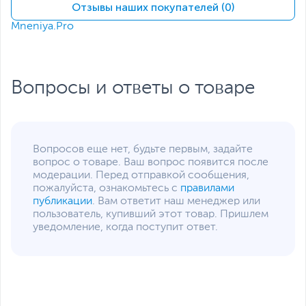
Вт
Отзывы наших покупателей (0)
Mneniya.Pro
Напряжение питания
12 В
Дополнительно
Тепловые трубки
прямого контакта
Ассиметричный дизайн
Вопросы и ответы о товаре
радиатора
Высокая
производительность
Кольцевой вентилятор
Удобная установка
Вопросов еще нет, будьте первым, задайте
Размеры и вес
вопрос о товаре. Ваш вопрос появится после
модерации. Перед отправкой сообщения,
Высота кулера, мм
155
пожалуйста, ознакомьтесь с
правилами
Размеры (Ш х В х Г)
13.5 х 15.5 х 9.5 см
публикации
. Вам ответит наш менеджер или
пользователь, купивший этот товар. Пришлем
Размер упаковки (Ш х В
21 х 25 х 11.5 см
уведомление, когда поступит ответ.
х Г)
Вес изделия
0.86 кг
Вес с упаковкой
1.1 кг
Упаковка
RTL