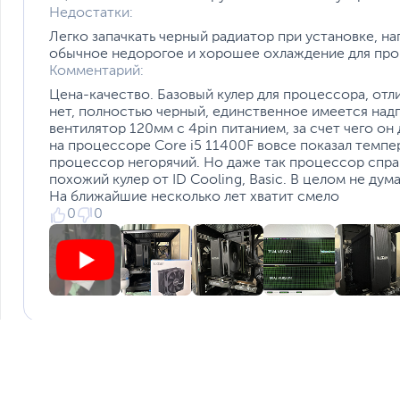
Недостатки:
Легко запачкать черный радиатор при установке, на
обычное недорогое и хорошее охлаждение для пр
Комментарий:
Цена-качество. Базовый кулер для процессора, отл
нет, полностью черный, единственное имеется над
вентилятор 120мм с 4pin питанием, за счет чего он
на процессоре Core i5 11400F вовсе показал темпе
процессор негорячий. Но даже так процессор справи
похожий кулер от ID Cooling, Basic. В целом не дум
На ближайшие несколько лет хватит смело
0
0
Тарас
Реальный покупатель
Время использования: