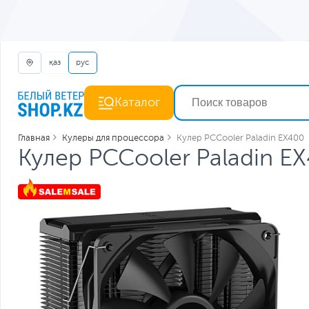
қаз
рус
Каталог
Главная
Кулеры для процессора
Кулер PCCooler Paladin EX400
Кулер PCCooler Paladin E