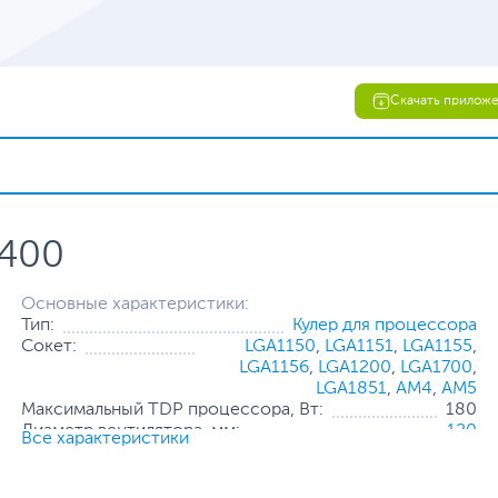
Скачать прилож
X400
Основные характеристики:
Тип:
Кулер для процессора
Сокет:
LGA1150
,
LGA1151
,
LGA1155
,
LGA1156
,
LGA1200
,
LGA1700
,
LGA1851
,
AM4
,
AM5
Максимальный TDP процессора, Вт:
180
Диаметр вентилятора, мм:
120
Все характеристики
Максимальная скорость вращения,
1800
обор./мин.:
Возможность регулирования
Есть