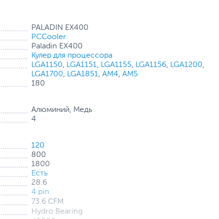
PALADIN EX400
PCCooler
Paladin EX400
Кулер для процессора
здушный поток при полной нагрузке достигает 73.6
LGA1150
,
LGA1151
,
LGA1155
,
LGA1156
,
LGA1200
,
шумном режиме.
LGA1700
,
LGA1851
,
AM4
,
AM5
180
Алюминий, Медь
4
120
800
1800
Есть
28.6
4 pin
73.6 CFM
Hydro Bearing