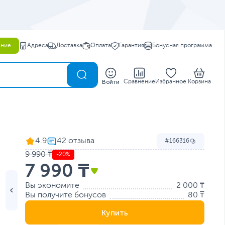
ение
Адреса
Доставка
Оплата
Гарантия
Бонусная программа
0
Войти
Сравнение
Избранное
Корзина
4.9
166316
9 990 ₸
-20%
7 990 ₸
Вы экономите
2 000 ₸
Вы получите бонусов
80 ₸
Купить