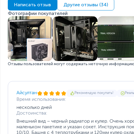
Написать отзыв
Другие отзывы (34)
Фотографии покупателей
Отзывы пользователей могут содержать неточную информацию 
Айсултан
Рекомендую покупать!
Реал
Время использования:
несколько дней
Достоинства:
Внешний вид – черный радиатор и кулер. Очень хо
маленьком пакетике и указан сокет. Инструкция пок
10/10. Башня с 4 теплотрубками и 120мм кулер охл