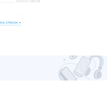
40000 часов
Нет
3.36
12 В
Термопаста в комплекте
157
13 х 15.7 х 7.5 см
17 х 20 х 11 см
0.52 кг
0.74 кг
RTL
12
pccooler.com
уйста, выделите текст с ошибкой и нажмите Ctrl+Enter.
а могут отличаться от указанных или могут быть изменены производителем