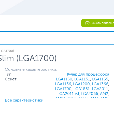
Скачать прилож
(LGA1700)
Slim (LGA1700)
Основные характеристики:
Тип:
Кулер для процессора
Сокет:
LGA1150
,
LGA1151
,
LGA1155
,
LGA1156
,
LGA1200
,
LGA1366
,
LGA1700
,
LGA1851
,
LGA2011
,
LGA2011 v3
,
LGA2066
,
AM2
,
AM2+
,
AM3
,
AM3+
,
AM4
,
FM1
,
Все характеристики
FM2
,
FM2+
Максимальный TDP процессора, Вт:
180
Диаметр вентилятора, мм:
120