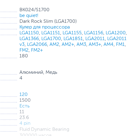
BK024/S1700
be quiet!
Dark Rock Slim (LGA1700)
Кулер для процессора
LGA1150
,
LGA1151
,
LGA1155
,
LGA1156
,
LGA1200
,
LGA1366
,
LGA1700
,
LGA1851
,
LGA2011
,
LGA2011
v3
,
LGA2066
,
AM2
,
AM2+
,
AM3
,
AM3+
,
AM4
,
FM1
,
FM2
,
FM2+
изированных для лучшего воздушного потока лопастей,
180
браций и надежный гидродинамический подшипник.
ибрации элементами, установленными на радиаторе.
Алюминий, Медь
4
120
1500
Есть
11
23.6
4 pin
Fluid Dynamic Bearing
300000 часов