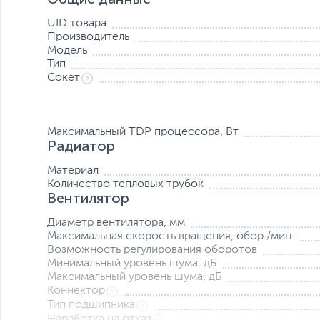
UID товара
Производитель
Модель
Тип
Сокет
Бесшумная работа
Вентилятор Silent Wings 120mm PWM имеет семь оптим
Максимальный TDP процессора, Вт
инновационный 6-полюсный моторчик для снижения ви
Радиатор
Независимое крепление вентилятора с изолирующими в
Материал
Количество тепловых трубок
Вентилятор
Диаметр вентилятора, мм
Максимальная скорость вращения, обор./мин.
Возможность регулирования оборотов
Минимальный уровень шума, дБ
Максимальный уровень шума, дБ
Коннектор
Тип подшипника
Наработка на отказ