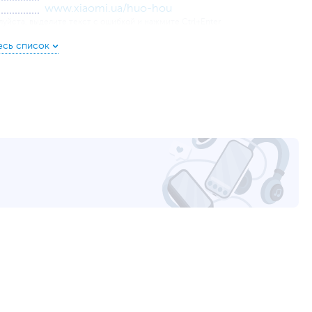
www.xiaomi.ua/huo-hou
уйста, выделите текст с ошибкой и нажмите Ctrl+Enter.
а могут отличаться от указанных или могут быть изменены производителем
торые прослужат долгие годы. Сталь, из которой
ктически не подвержена деформации, износу и
еском немецком стиле делает изделие невероятно