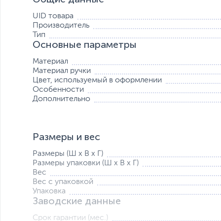
UID товара
Производитель
Острые лезвия
Тип
Режущая кромка кухонных ножниц проходит 32 техноло
Основные параметры
тиснение, термообработка, покрытие титановым слоем
шлифование. Благодаря этому кухонный инструмент от
Материал
остроту при разделке самых разнообразных пищевых п
Материал ручки
Цвет, используемый в оформлении
Продуманная конструкция
Особенности
Каждая деталь кухонных ножниц продумана для вашего
Дополнительно
обеспечивают надежный и безопасный хват даже влажн
для минимизации физических усилий. Таким образом п
не будет утомлять.
Размеры и вес
Размеры (Ш х В х Г)
Размеры упаковки (Ш х В х Г)
Вес
Вес с упаковкой
Упаковка
Заводские данные
Срок гарантии (мес.)