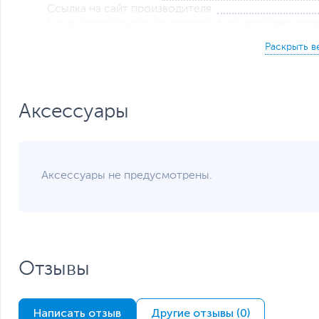
Ссылка на сайт производителя
Если вы заметили ошибку или неточность в описании товара, пожал
Xарактеристики, комплект поставки и внешний вид данного товар
без отражения в каталоге интернет-магазина.
Аксессуары
Надежность и стиль
Выбирайте только лучшие кухонные принадлежности, ко
Аксессуары не предусмотрены.
выполнены лезвия ножниц Xiaomi HuoHou HU0025, пра
коррозионным процессам. Вдобавок, дизайн в классич
презентабельным.
Отзывы
Написать отзыв
Другие отзывы (0)