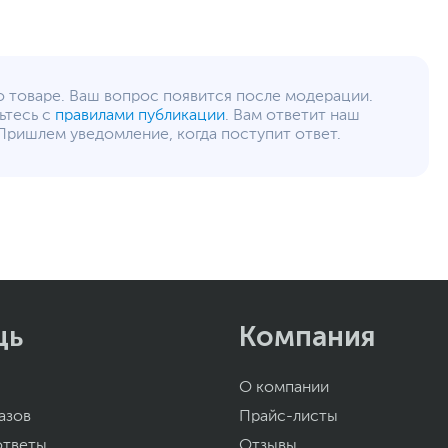
о товаре. Ваш вопрос появится после модерации.
ьтесь с
правилами публикации
. Вам ответит наш
Пришлем уведомление, когда поступит ответ.
щь
Компания
О компании
азов
Прайс-листы
ответы
Отзывы