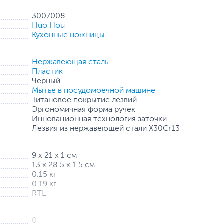
3007008
Huo Hou
Кухонные ножницы
гических процесса обработки, среди которых:
 путем ионизации по вакуумно-дуговому методу и
личается завидной твердостью и сохраняет свою
Нержавеющая сталь
родуктов.
Пластик
Черный
Мытье в посудомоечной машине
 комфорта. Эргономичные ручки не только
Титановое покрытие лезвий
ыми руками, но и создают максимальный эффект рычага
Эргономичная форма ручек
роцесс готовки станет более эффективным по времени и
Инновационная технология заточки
Лезвия из нержавеющей стали X30Cr13
9 х 21 х 1 см
13 х 28.5 х 1.5 см
0.15 кг
0.19 кг
RTL
0