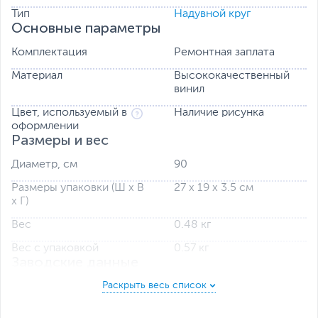
Тип
Надувной круг
Основные параметры
Комплектация
Ремонтная заплата
Материал
Высококачественный
винил
Цвет, используемый в
Наличие рисунка
оформлении
Размеры и вес
Диаметр, см
90
Размеры упаковки (Ш х В
27 х 19 х 3.5 см
х Г)
Вес
0.48 кг
Вес с упаковкой
0.57 кг
Заводские данные
Срок гарантии (мес.)
3
Ссылка на сайт
www.happypeople.de