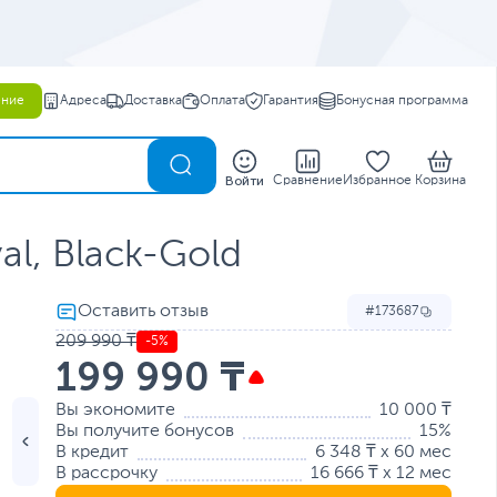
ение
Адреса
Доставка
Оплата
Гарантия
Бонусная программа
0
Войти
Сравнение
Избранное
Корзина
l, Black-Gold
173687
209 990 ₸
-5%
199 990 ₸
Вы экономите
10 000 ₸
Вы получите бонусов
15%
В кредит
6 348 ₸ x 60 мес
В рассрочку
16 666 ₸ x 12 мес