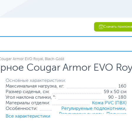
Скачать прилож
ougar Armor EVO Royal, Black-Gold
ное Cougar Armor EVO Roya
Основные характеристики:
Максимальная нагрузка, кг:
160
Размер сиденья, см:
59 х 50 см
Угол наклона спинки, °:
90 - 180
Материалы отделки:
Кожа PVC (ПВХ)
Особенности:
Регулируемые подлокотники
,
Регулировка высоты
,
Подушка
Все характеристики
для шеи
Все характеристики