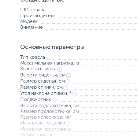
Раскачивайте EVO!
Регулировка угла наклона позволяет комфортно откидыв
UID товара
при оптимальном давлении. Зафиксируйте свое идеаль
Производитель
Модель
Внимание
Основные параметры
Тип кресла
Максимальная нагрузка, кг
Класс газ-лифта
Высота сиденья, см
Размер сиденья, см
Размер спинки, см
Угол наклона спинки, °
Подлокотник
Высота подлокотника, см
Регулируемый подлокотник 4D
Размер подлокотника, см
Гибкость подлокотников 4D позволяет подобрать идеа
Размер колесиков, мм
удобной осанки.
Материалы отделки
Материал крестовины
Качество и безопасность
Особенности