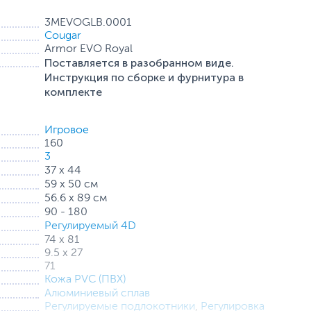
ать и раскачивать тело в небольшом диапазоне углов
3MEVOGLB.0001
ное положение!
Cougar
Armor EVO Royal
Поставляется в разобранном виде.
Инструкция по сборке и фурнитура в
комплекте
Игровое
160
3
37 х 44
59 х 50 см
56.6 х 89 см
90 - 180
Регулируемый 4D
74 x 81
9.5 х 27
льное положение для поддержки рук и поддержания
71
Кожа PVC (ПВХ)
Алюминиевый сплав
Регулируемые подлокотники
,
Регулировка