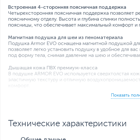
Встроенная 4-сторонняя поясничная поддержка
Четырехсторонняя поясничная поддержка позволяет ре
поясничному отделу. Высота и глубина спинки полност
поясницы, что обеспечивает максимальный комфорт и 
Магнитная подушка для шеи из пеноматериала
Подушка Armor EVO оснащена магнитной подушкой для
позволяет легко установить подушку в удобное для ва
под форму тела, снимая давление на шею и обеспечивая
Дышащая кожа ПВХ премиум-класса
В подушке ARMOR EVO используется сверхтолстая кожа
эластичную текстуру и отличную воздухопроницаемость
комфорт.
Откидывание на 180º
ARMOR EVO позволяет регулировать угол наклона от 90
время работы или развлечений и прилягте, когда вам ну
Регулировка высоты с помощью поршневого лифта
Технические характеристики
Поршневой подъемник высшего качества позволяет ле
Общие данные