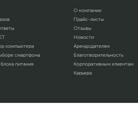
О компании
азов
Прайс-листы
ответы
Отзывы
ET
Новости
ор компьютера
Арендодателям
ыборе смартфона
Благотворительность
 блока питания
Корпоративным клиентам
Карьера
Мы доставили за
ная техника, комплектующие,
азахстана.