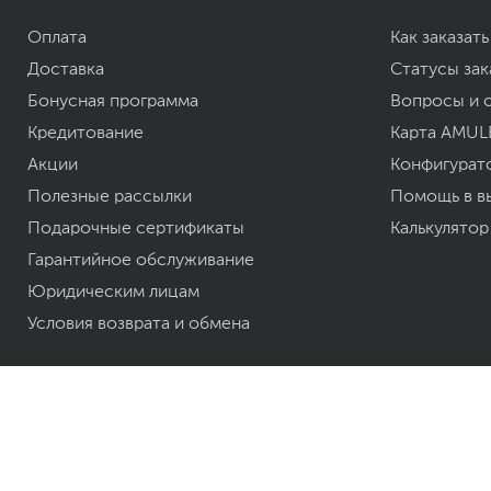
Оплата
Как заказать
Доставка
Статусы зак
Бонусная программа
Вопросы и 
Кредитование
Карта AMUL
Акции
Конфигурат
Полезные рассылки
Помощь в в
Подарочные сертификаты
Калькулятор
Гарантийное обслуживание
Юридическим лицам
Условия возврата и обмена
© 2007—
2026
ТОО «Белый Ветер KZ»
Интернет-площадка "Интернет-магазин Белый Ветер". Бытовая и компьютер
ноутбуки, смартфоны и аксессуары в гг. Алматы, Астана и других городах К