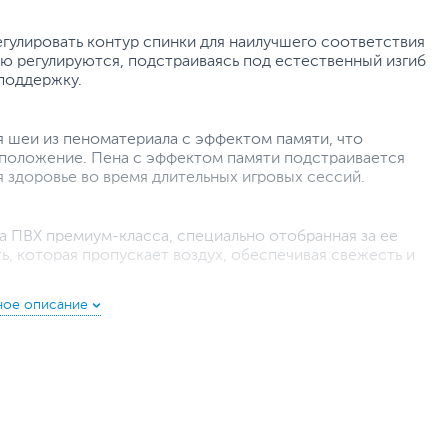
гулировать контур спинки для наилучшего соответствия
ью регулируются, подстраиваясь под естественный изгиб
поддержку.
 шеи из пеноматериала с эффектом памяти, что
с положение. Пена с эффектом памяти подстраивается
 здоровье во время длительных игровых сессий.
 ПВХ премиум-класса, специально отобранная за ее
, которая пропускает воздух, обеспечивая свежесть и
º до 180º. Оставайтесь в вертикальном положении во
жно отдохнуть.
гко регулировать высоту ARMOR EVO.