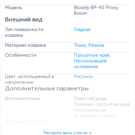
Модель
Bloody BP-45 Proxy
Boom
Внешний вид
Тип поверхности
Гладкая
коврика
Материал коврика
Ткань
,
Резина
Особенности
Прошитые края
,
Нескользящее
основание
Цвет, используемый в
Рисунок
оформлении
Дополнительные параметры
Дополнительно
Простой уход
Прочные прошитые края
Нескользящая
резиновая основа
Размеры и вес
Размеры (Ш х В х Д)
45 х 40 х 0.5 см