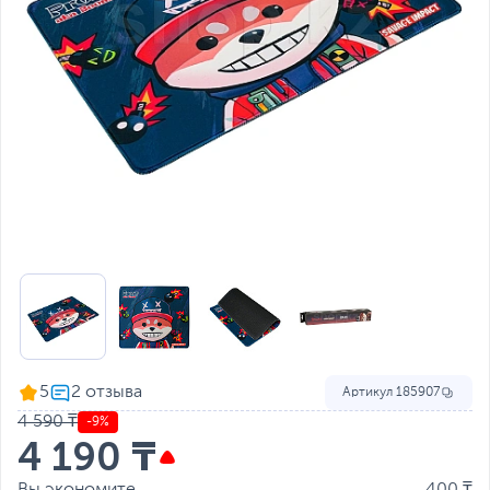
5
Артикул
185907
4 590 ₸
-9%
4 190 ₸