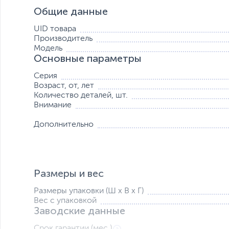
Общие данные
UID товара
Производитель
Модель
Основные параметры
Уберите все отвлекающие факторы и сконцентрируйте
Серия
детализированную модель «Гоночный автомобиль McLare
Возраст, от, лет
Количество деталей, шт.
Когда вы пересечете финишную черту, то почувствует
Внимание
для демонстрации, чтобы отметить вашу преданность.
Дополнительно
Как и настоящий автомобиль, эта версия LEGO Techni
рулевым управлением, подвеской и дифференциалом.
Гонщики называют это «зоной». Состояние повышенно
наилучших результатов. Теперь и вы сможете войти в 
Размеры и вес
с наборами LEGO Technic для взрослых и любителей к
Размеры упаковки (Ш х В х Г)
Вес с упаковкой
Заводские данные
Срок гарантии (мес.)