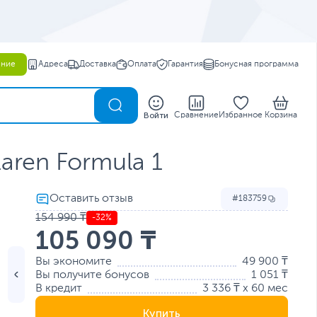
ение
Адреса
Доставка
Оплата
Гарантия
Бонусная программа
0
Войти
Сравнение
Избранное
Корзина
aren Formula 1
183759
154 990 ₸
-32%
105 090 ₸
Вы экономите
49 900 ₸
Вы получите бонусов
1 051 ₸
В кредит
3 336 ₸ x 60 мес
Купить