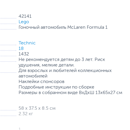
42141
Lego
Гоночный автомобиль McLaren Formula 1
 свое чемпионское внимание. Пришло время собрать
Technic
n Formula 1» LEGO Technic (42141).
18
1432
е огромную гордость — и получите впечатляющую модель
Не рекомендуется детям до 3 лет. Риск
удушения, мелкие детали.
Для взрослых и любителей коллекционных
c оснащена двигателем V6 с подвижными поршнями,
автомобилей
Наклейки спонсоров
Подробные инструкции по сборке
й концентрации, необходимое для достижения
Размеры в собранном виде ВхДхШ 13х65х27 см
«зону», направив концентрацию на сборку любимых машин
оллекционных автомобилей.
58 x 37.5 x 8.5 см
2.32 кг
1